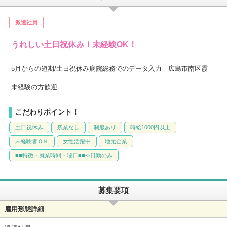
派遣社員
うれしい土日祝休み！未経験OK！
5月からの短期/土日祝休み病院総務でのデータ入力 広島市南区霞
未経験の方歓迎
こだわりポイント！
土日祝休み
残業なし
制服あり
時給1000円以上
未経験者ＯＫ
女性活躍中
地元企業
■■特徴・就業時間・曜日■■->日勤のみ
募集要項
雇用形態詳細