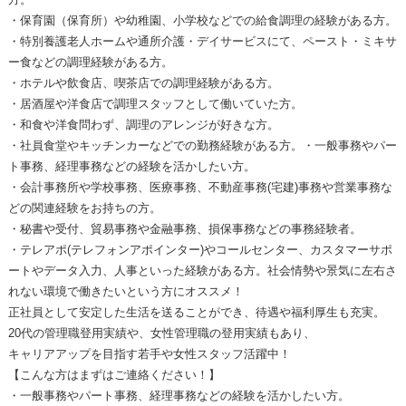
・保育園（保育所）や幼稚園、小学校などでの給食調理の経験がある方。
・特別養護老人ホームや通所介護・デイサービスにて、ペースト・ミキサ
ー食などの調理経験がある方。
・ホテルや飲食店、喫茶店での調理経験がある方。
・居酒屋や洋食店で調理スタッフとして働いていた方。
・和食や洋食問わず、調理のアレンジが好きな方。
・社員食堂やキッチンカーなどでの勤務経験がある方。・一般事務やパー
ト事務、経理事務などの経験を活かしたい方。
・会計事務所や学校事務、医療事務、不動産事務(宅建)事務や営業事務な
どの関連経験をお持ちの方。
・秘書や受付、貿易事務や金融事務、損保事務などの事務経験者。
・テレアポ(テレフォンアポインター)やコールセンター、カスタマーサポ
ートやデータ入力、人事といった経験がある方。社会情勢や景気に左右さ
れない環境で働きたいという方にオススメ！
正社員として安定した生活を送ることができ、待遇や福利厚生も充実。
20代の管理職登用実績や、女性管理職の登用実績もあり、
キャリアアップを目指す若手や女性スタッフ活躍中！
【こんな方はまずはご連絡ください！】
・一般事務やパート事務、経理事務などの経験を活かしたい方。