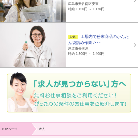
広島市安佐南区安東
時給 1,150円 ～ 1,170円
工場内で粉末商品のかんた
ん袋詰め作業 /･･･
尾道市長者原
時給 1,300円 ～ 1,400円
TOPページ
求人