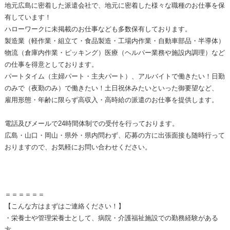
地元広島に密着した派遣会社で、地元に密着した様々な職種のお仕事を保
有しています！
ハローワークに未掲載のお仕事なども多数保有しております。
製造業（軽作業・組立て・食品製造・工場内作業・自動車部品・半導体）
物流（倉庫内作業・ピッキング）医療（ヘルパー業務や施設内調理）など
の仕事を得意としております。
パートタイム（主婦パート・主夫パート）、アルバイトで働きたい！日勤
のみで（夜勤のみ）で働きたい！土日祝休みたいといった御要望など、
雇用形態・年齢に限らず高収入・高時給の派遣のお仕事を提供します。
電話及びメールで24時間体制での受付を行っております。
広島・山口・岡山・県外・県内問わず、応募の方に出張面接も随時行って
おりますので、お気軽にお問い合わせください。
＝＝＝＝＝＝
【こんな方はまずはご連絡ください！】
・栄養士や管理栄養士として、病院・介護福祉施設での勤務経験がある
方。