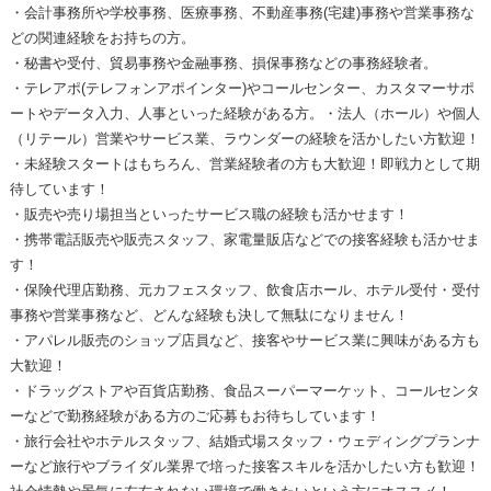
・会計事務所や学校事務、医療事務、不動産事務(宅建)事務や営業事務な
どの関連経験をお持ちの方。
・秘書や受付、貿易事務や金融事務、損保事務などの事務経験者。
・テレアポ(テレフォンアポインター)やコールセンター、カスタマーサポ
ートやデータ入力、人事といった経験がある方。・法人（ホール）や個人
（リテール）営業やサービス業、ラウンダーの経験を活かしたい方歓迎！
・未経験スタートはもちろん、営業経験者の方も大歓迎！即戦力として期
待しています！
・販売や売り場担当といったサービス職の経験も活かせます！
・携帯電話販売や販売スタッフ、家電量販店などでの接客経験も活かせま
す！
・保険代理店勤務、元カフェスタッフ、飲食店ホール、ホテル受付・受付
事務や営業事務など、どんな経験も決して無駄になりません！
・アパレル販売のショップ店員など、接客やサービス業に興味がある方も
大歓迎！
・ドラッグストアや百貨店勤務、食品スーパーマーケット、コールセンタ
ーなどで勤務経験がある方のご応募もお待ちしています！
・旅行会社やホテルスタッフ、結婚式場スタッフ・ウェディングプランナ
ーなど旅行やブライダル業界で培った接客スキルを活かしたい方も歓迎！