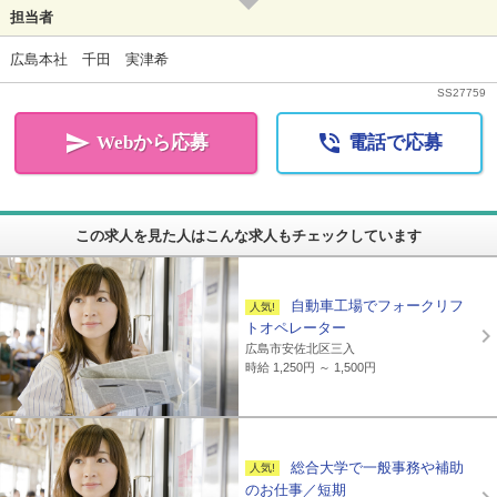
担当者
広島本社 千田 実津希
SS
27759


Webから応募
電話で応募
この求人を見た人はこんな求人もチェックしています
自動車工場でフォークリフ
トオペレーター
広島市安佐北区三入
時給 1,250円 ～ 1,500円
総合大学で一般事務や補助
のお仕事／短期