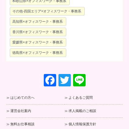
和歌山県×オフィスワーク・事務系
その他-四国エリア×オフィスワーク・事務系
高知県×オフィスワーク・事務系
香川県×オフィスワーク・事務系
愛媛県×オフィスワーク・事務系
徳島県×オフィスワーク・事務系
F
T
Li
a
wi
n
c
tt
e
はじめての方へ
よくあるご質問
e
er
運営会社案内
求人掲載のご相談
b
o
無料お仕事相談
個人情報保護方針