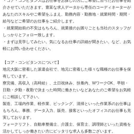
・コア・コンピタンスはお仕事をお探しの方にご希望に沿ったお仕事を紹
介させていただきます。豊富な求人データから専任のコーディネーターが
あなたのスキルやご希望をふまえ、勤務内容・勤務地・就業時間・期間・
給与などご希望のお仕事をご紹介します。
・就業開始前の不安はもちろん、就業後のお困りごとも当社のスタッフが
しっかりとフォロー致します。
・まずは見学してみたい。気になるお仕事の詳細が聞きたい。など、お気
軽にお問い合わせください。
【コア・コンピタンスについて】
地元大阪に密着した派遣会社で、地元に密着した様々な職種のお仕事を保
有しています。
寮完備、高収入（高時給）、土日祝休み、扶養内、WワークOK、早朝・
日勤・夕勤・夜勤で決まった時間に働きたいなどあなたのご希望をお気軽
にご相談して下さい。
製造、工場内作業、軽作業、ピックング、清掃といった作業系のお仕事は
もちろん、事務、データ入力、販売、接客といったオフィスのお仕事も充
実しております。
フォークリフト、自動車整備士、介護士、保育士、調理師といった資格を
活かしてしっか働きたい方にピッタリな求人も多数ございます。