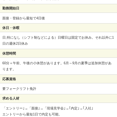
勤務開始日
面接・登録から最短で4日後
休日・休暇
日,特になし（シフト制などによる）日曜日は固定でお休み。それ以外に1
日の週休2日休み
休憩時間
60分＋午前、午後の小休憩があります。6月～9月の夏季は追加休憩があ
ります。
応募資格
要フォークリフト免許
求める人材
「エントリー｣→「面接｣→「現場見学会｣→｢内定｣→｢入社｣
エントリーから最短1日で内定も可能。