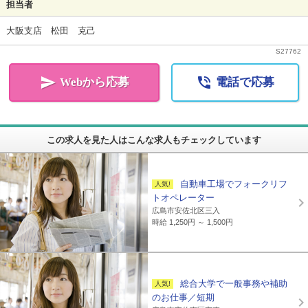
担当者
大阪支店 松田 克己
S
27762


Webから応募
電話で応募
この求人を見た人はこんな求人もチェックしています
自動車工場でフォークリフ
トオペレーター
広島市安佐北区三入
時給 1,250円 ～ 1,500円
総合大学で一般事務や補助
のお仕事／短期