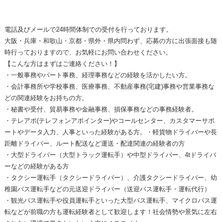
電話及びメールで24時間体制での受付を行っております。
大阪・兵庫・和歌山・京都・県外・県内問わず、応募の方に出張面接も随
時行っておりますので、お気軽にお問い合わせください。
【こんな方はまずはご連絡ください！】
・一般事務やパート事務、経理事務などの経験を活かしたい方。
・会計事務所や学校事務、医療事務、不動産事務(宅建)事務や営業事務な
どの関連経験をお持ちの方。
・秘書や受付、貿易事務や金融事務、損保事務などの事務経験者。
・テレアポ(テレフォンアポインター)やコールセンター、カスタマーサポ
ートやデータ入力、人事といった経験がある方。・軽貨物ドライバーや長
距離ドライバー、ルート配送など運送・配達関連の経験者の方
・大型ドライバー（大型トラック運転手）や中型ドライバー、4tドライバ
ーなどの経験がある方
・タクシー運転手（タクシードライバー）、介護タクシードライバー、幼
稚園バス運転手などの元送迎ドライバー（送迎バス運転手・運転代行）
・観光バス運転手や役員運転手といった大型バス運転手、マイクロバス運
転などが前職の方も運転経験者として歓迎します！社会情勢や景気に左右