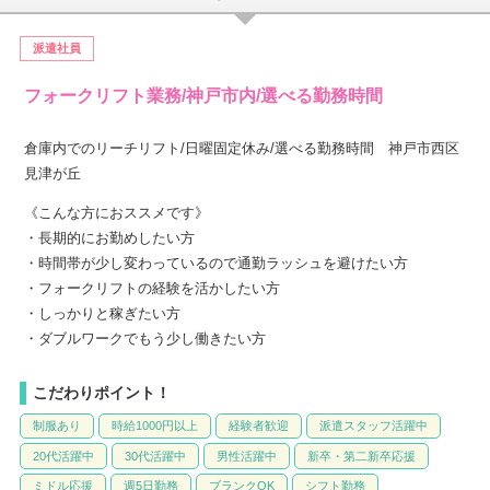
派遣社員
フォークリフト業務/神戸市内/選べる勤務時間
倉庫内でのリーチリフト/日曜固定休み/選べる勤務時間 神戸市西区
見津が丘
《こんな方におススメです》
・長期的にお勤めしたい方
・時間帯が少し変わっているので通勤ラッシュを避けたい方
・フォークリフトの経験を活かしたい方
・しっかりと稼ぎたい方
・ダブルワークでもう少し働きたい方
こだわりポイント！
制服あり
時給1000円以上
経験者歓迎
派遣スタッフ活躍中
20代活躍中
30代活躍中
男性活躍中
新卒・第二新卒応援
ミドル応援
週5日勤務
ブランクOK
シフト勤務