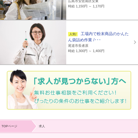
広島市安佐南区安東
時給 1,150円 ～ 1,170円
工場内で粉末商品のかんた
ん袋詰め作業 /･･･
尾道市長者原
時給 1,300円 ～ 1,400円
TOPページ
求人