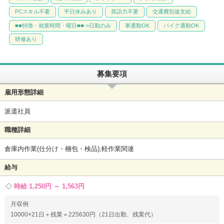
PCスキル不要
平日休みあり
英語力不要
交通費別途支給
■■特徴・就業時間・曜日■■->日勤のみ
車通勤OK
バイク通勤OK
研修あり
募集要項
雇用形態詳細
派遣社員
職種詳細
倉庫内作業(仕分け・梱包・検品),軽作業関連
給与
時給 1,250円 ～ 1,563円
月収例
10000×21日＋残業＝225630円（21日出勤、残業代）