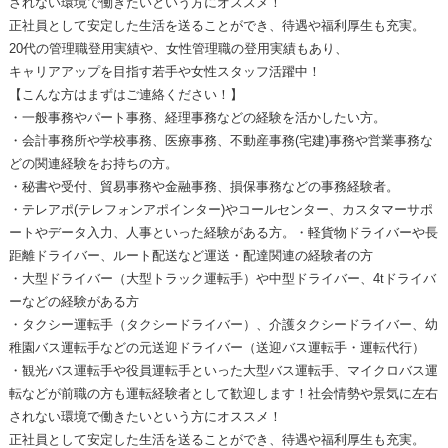
されない環境で働きたいという方にオススメ！
正社員として安定した生活を送ることができ、待遇や福利厚生も充実。
20代の管理職登用実績や、女性管理職の登用実績もあり、
キャリアアップを目指す若手や女性スタッフ活躍中！
【こんな方はまずはご連絡ください！】
・一般事務やパート事務、経理事務などの経験を活かしたい方。
・会計事務所や学校事務、医療事務、不動産事務(宅建)事務や営業事務な
どの関連経験をお持ちの方。
・秘書や受付、貿易事務や金融事務、損保事務などの事務経験者。
・テレアポ(テレフォンアポインター)やコールセンター、カスタマーサポ
ートやデータ入力、人事といった経験がある方。・軽貨物ドライバーや長
距離ドライバー、ルート配送など運送・配達関連の経験者の方
・大型ドライバー（大型トラック運転手）や中型ドライバー、4tドライバ
ーなどの経験がある方
・タクシー運転手（タクシードライバー）、介護タクシードライバー、幼
稚園バス運転手などの元送迎ドライバー（送迎バス運転手・運転代行）
・観光バス運転手や役員運転手といった大型バス運転手、マイクロバス運
転などが前職の方も運転経験者として歓迎します！社会情勢や景気に左右
されない環境で働きたいという方にオススメ！
正社員として安定した生活を送ることができ、待遇や福利厚生も充実。