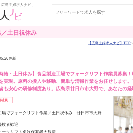
「広島主婦求人ナビ」
業／土日祝休み
広島主婦求人ナビ
TOP
.05.26更新
時給・土日休み】食品製造工場でフォークリフト作業員募集！時
を実現。原料の搬入や移動、簡単な清掃作業をお任せします。
者も安心の研修制度あり。広島県廿日市市大野で、あなたの経
遣社員
工場でフォークリフト作業／土日祝休み 廿日市市大野
経験者歓迎
ォークリフト免許保有者大歓迎