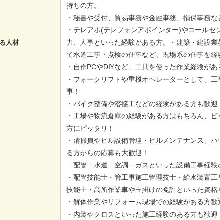
持ちの方。
・秘書や受付、貿易事務や金融事務、損保事務な
・テレアポ(テレフォンアポインター)やコールセ
力、人事といった経験がある方。・建築・建設業
る人材
て水道工事・点検の仕事など、現場系の仕事を経
・自作PCやDIYなど、工具を使った作業経験が
・フォークリフトや重機オペレーターとして、工
事！
・バイク整備や溶接工などの経験がある方も歓迎
・工場や物流倉庫の経験がある方はもちろん、ピ
方にピッタリ！
・清掃員やビル設備管理・ビルメンテナンス、ハ
る方からの応募も大歓迎！
・配管・水道・空調・ガスといった設備工事経験
・配管技能士・管工事施工管理技士・給水装置工
技能士・高所作業車や玉掛けの免許といった資格
・解体作業やリフォーム現場での経験がある方歓
・内装やクロスといった施工経験のある方も歓迎