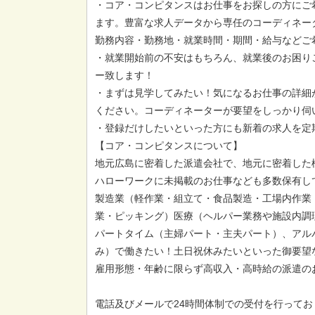
・コア・コンピタンスはお仕事をお探しの方にご
ます。豊富な求人データから専任のコーディネー
勤務内容・勤務地・就業時間・期間・給与などご
・就業開始前の不安はもちろん、就業後のお困り
ー致します！
・まずは見学してみたい！気になるお仕事の詳細
ください。コーディネーターが要望をしっかり伺
・登録だけしたいといった方にも新着の求人を定
【コア・コンピタンスについて】
地元広島に密着した派遣会社で、地元に密着した
ハローワークに未掲載のお仕事なども多数保有し
製造業（軽作業・組立て・食品製造・工場内作業
業・ピッキング）医療（ヘルパー業務や施設内調
パートタイム（主婦パート・主夫パート）、アル
み）で働きたい！土日祝休みたいといった御要望
雇用形態・年齢に限らず高収入・高時給の派遣の
電話及びメールで24時間体制での受付を行ってお