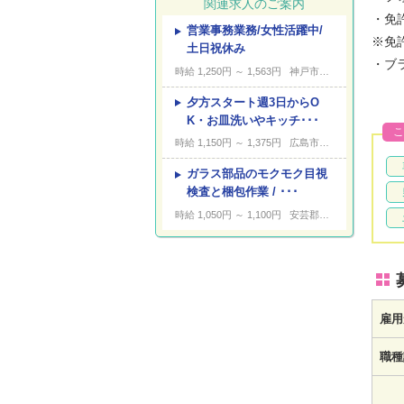
関連求人のご案内
・免
営業事務業務/女性活躍中/
---
キーワード
※免
土日祝休み
・ブ
時給 1,250円 ～ 1,563円
神戸市北区赤松台
夕方スタート週3日からO
K・お皿洗いやキッチ･･･
こ
時給 1,150円 ～ 1,375円
広島市中区三川町
ガラス部品のモクモク目視
検査と梱包作業 / ･･･
時給 1,050円 ～ 1,100円
安芸郡坂町亀石山
雇用
職種