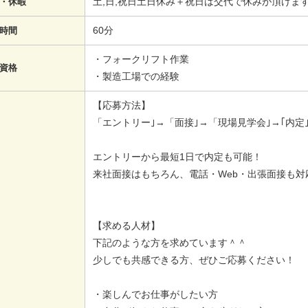
土,日,祝日土日休み＋祝日は交代で休みが頂けま
・休暇
60分
時間
・フォークリフト作業
資格
・製造工場での経験
【応募方法】
「エントリー｣→「面接｣→「現場見学会｣→｢内定｣
エントリーから最短1日で内定も可能！
来社面接はもちろん、電話・Web・出張面接も対
【求める人材】
下記のような方を求めています＾＾
少しでも共感できる方、ぜひご応募ください！
・楽しんでお仕事がしたい方