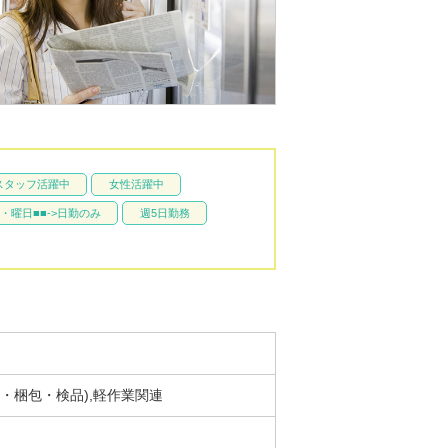
スタッフ活躍中
女性活躍中
・曜日■■->日勤のみ
週5日勤務
け・梱包・検品),軽作業関連