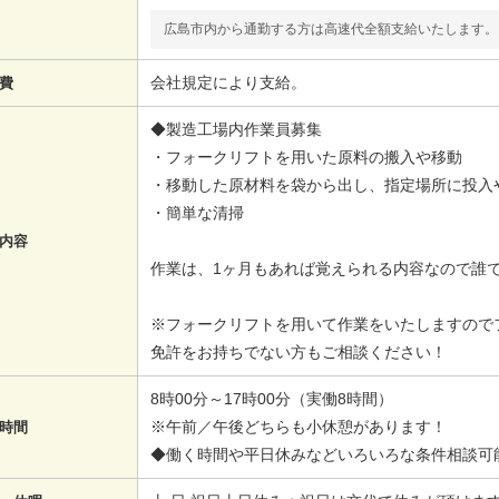
広島市内から通勤する方は高速代全額支給いたします。
会社規定により支給。
費
◆製造工場内作業員募集
・フォークリフトを用いた原料の搬入や移動
・移動した原材料を袋から出し、指定場所に投入
・簡単な清掃
内容
作業は、1ヶ月もあれば覚えられる内容なので誰
※フォークリフトを用いて作業をいたしますので
免許をお持ちでない方もご相談ください！
8時00分～17時00分（実働8時間）
※午前／午後どちらも小休憩があります！
時間
◆働く時間や平日休みなどいろいろな条件相談可