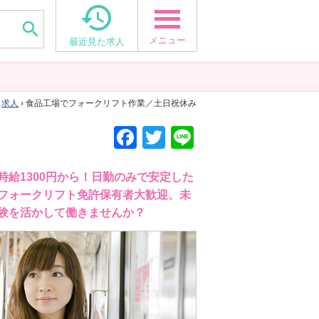


メニュー
最近見た求人
›
求人
› 食品工場でフォークリフト作業／土日祝休み
F
T
Li
a
wi
n
c
tt
e
給1300円から！日勤のみで安定した
フォークリフト免許保有者大歓迎、未
e
er
験を活かして働きませんか？
b
o
o
k