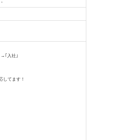
す。
→｢入社｣
応してます！