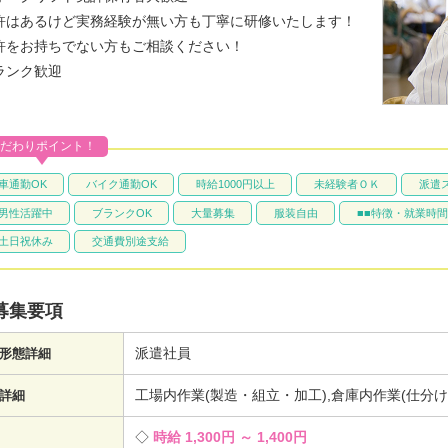
許はあるけど実務経験が無い方も丁寧に研修いたします！
許をお持ちでない方もご相談ください！
ランク歓迎
だわりポイント！
車通勤OK
バイク通勤OK
時給1000円以上
未経験者ＯＫ
派遣
男性活躍中
ブランクOK
大量募集
服装自由
■■特徴・就業時間
土日祝休み
交通費別途支給
募集要項
派遣社員
形態詳細
工場内作業(製造・組立・加工),倉庫内作業(仕分
詳細
時給 1,300円 ～ 1,400円