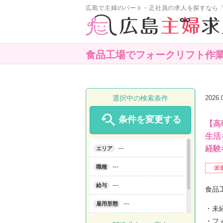
広島で主婦のパート・正社員の求人を探すなら
食品工場でフォークリフト作
選択中の検索条件
2026

条件を変更する
【高
生活
経験
---
エリア
---
職種
派
---
給与
食品
---
雇用形態
・未
・フ
---
こだわり条件