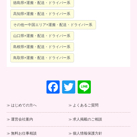
徳島県×運搬・配送・ドライバー系
高知県×運搬・配送・ドライバー系
その他ー中国エリア×運搬・配送・ドライバー系
山口県×運搬・配送・ドライバー系
島根県×運搬・配送・ドライバー系
鳥取県×運搬・配送・ドライバー系
F
T
Li
a
wi
n
c
tt
e
はじめての方へ
よくあるご質問
e
er
運営会社案内
求人掲載のご相談
b
o
無料お仕事相談
個人情報保護方針