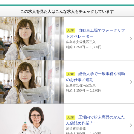
この求人を見た人はこんな求人もチェックしています
自動車工場でフォークリフ
トオペレーター
広島市安佐北区三入
時給 1,250円 ～ 1,500円
総合大学で一般事務や補助
のお仕事／短期
広島市安佐南区安東
時給 1,150円 ～ 1,170円
工場内で粉末商品のかんた
ん袋詰め作業 /･･･
尾道市長者原
時給 1,300円 ～ 1,400円