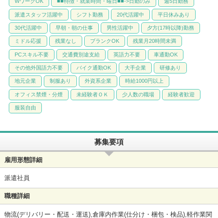
WワークOK
■■特徴・就業時間・曜日■■->日勤のみ
週5日勤務
派遣スタッフ活躍中
シフト勤務
20代活躍中
平日休みあり
30代活躍中
早朝・朝の仕事
男性活躍中
夕方(17時以降)勤務
ミドル応援
残業なし
ブランクOK
残業月20時間未満
PCスキル不要
交通費別途支給
英語力不要
車通勤OK
その他外国語力不要
バイク通勤OK
大手企業
研修あり
地元企業
制服あり
外資系企業
時給1000円以上
オフィス禁煙・分煙
未経験者ＯＫ
少人数の職場
経験者歓迎
服装自由
募集要項
雇用形態詳細
派遣社員
職種詳細
物流(デリバリー・配送・運送),倉庫内作業(仕分け・梱包・検品),軽作業関