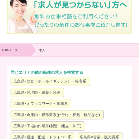
TOPページ
求人
同じエリアの他の職種の求人を検索する
広島県×飲食（ホール／キッチン）・接客系
広島県×調理師・栄養士関連
広島県×オフィスワーク・事務系
広島県×倉庫内・軽作業系(仕分け・梱包・検品など)
広島県×工場内作業系(製造・組立・加工)
広島県×運搬・配送・ドライバー系
広島県×営業・販売員系