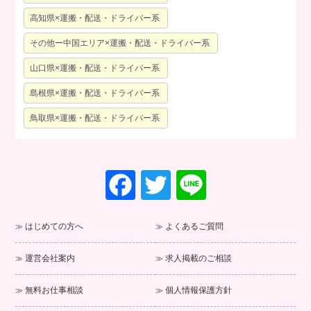
高知県×運搬・配送・ドライバー系
その他ー中国エリア×運搬・配送・ドライバー系
山口県×運搬・配送・ドライバー系
島根県×運搬・配送・ドライバー系
鳥取県×運搬・配送・ドライバー系
F
T
Li
a
wi
n
c
tt
e
はじめての方へ
よくあるご質問
e
er
運営会社案内
求人掲載のご相談
b
o
無料お仕事相談
個人情報保護方針