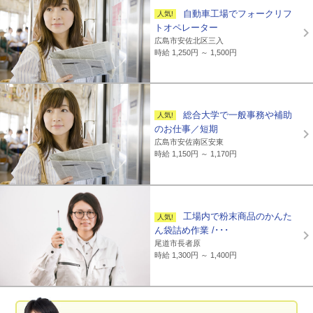
自動車工場でフォークリフ
トオペレーター
広島市安佐北区三入
時給 1,250円 ～ 1,500円
総合大学で一般事務や補助
のお仕事／短期
広島市安佐南区安東
時給 1,150円 ～ 1,170円
工場内で粉末商品のかんた
ん袋詰め作業 /･･･
尾道市長者原
時給 1,300円 ～ 1,400円