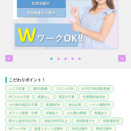


こだわりポイント！
シニア応援
週5日勤務
ブランクOK
夕方(17時以降)勤務
PCスキル不要
残業なし
英語力不要
交通費別途支給
その他外国語力不要
車通勤OK
地元企業
バイク通勤OK
オフィス禁煙・分煙
研修あり
少人数の職場
制服あり
駅から徒歩5分以内
時給1000円以上
未経験者ＯＫ
経験者歓迎
WワークOK
派遣スタッフ活躍中
30代活躍中
男性活躍中