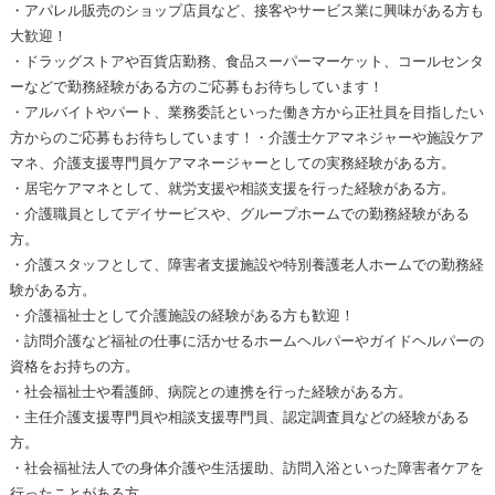
・アパレル販売のショップ店員など、接客やサービス業に興味がある方も
大歓迎！
・ドラッグストアや百貨店勤務、食品スーパーマーケット、コールセンタ
ーなどで勤務経験がある方のご応募もお待ちしています！
・アルバイトやパート、業務委託といった働き方から正社員を目指したい
方からのご応募もお待ちしています！・介護士ケアマネジャーや施設ケア
マネ、介護支援専門員ケアマネージャーとしての実務経験がある方。
・居宅ケアマネとして、就労支援や相談支援を行った経験がある方。
・介護職員としてデイサービスや、グループホームでの勤務経験がある
方。
・介護スタッフとして、障害者支援施設や特別養護老人ホームでの勤務経
験がある方。
・介護福祉士として介護施設の経験がある方も歓迎！
・訪問介護など福祉の仕事に活かせるホームヘルパーやガイドヘルパーの
資格をお持ちの方。
・社会福祉士や看護師、病院との連携を行った経験がある方。
・主任介護支援専門員や相談支援専門員、認定調査員などの経験がある
方。
・社会福祉法人での身体介護や生活援助、訪問入浴といった障害者ケアを
行ったことがある方。