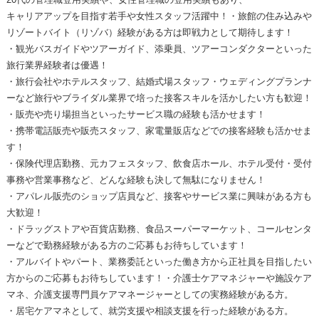
キャリアアップを目指す若手や女性スタッフ活躍中！・旅館の住み込みや
リゾートバイト（リゾバ）経験がある方は即戦力として期待します！
・観光バスガイドやツアーガイド、添乗員、ツアーコンダクターといった
旅行業界経験者は優遇！
・旅行会社やホテルスタッフ、結婚式場スタッフ・ウェディングプランナ
ーなど旅行やブライダル業界で培った接客スキルを活かしたい方も歓迎！
・販売や売り場担当といったサービス職の経験も活かせます！
・携帯電話販売や販売スタッフ、家電量販店などでの接客経験も活かせま
す！
・保険代理店勤務、元カフェスタッフ、飲食店ホール、ホテル受付・受付
事務や営業事務など、どんな経験も決して無駄になりません！
・アパレル販売のショップ店員など、接客やサービス業に興味がある方も
大歓迎！
・ドラッグストアや百貨店勤務、食品スーパーマーケット、コールセンタ
ーなどで勤務経験がある方のご応募もお待ちしています！
・アルバイトやパート、業務委託といった働き方から正社員を目指したい
方からのご応募もお待ちしています！・介護士ケアマネジャーや施設ケア
マネ、介護支援専門員ケアマネージャーとしての実務経験がある方。
・居宅ケアマネとして、就労支援や相談支援を行った経験がある方。