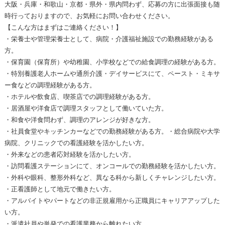
大阪・兵庫・和歌山・京都・県外・県内問わず、応募の方に出張面接も随
時行っておりますので、お気軽にお問い合わせください。
【こんな方はまずはご連絡ください！】
・栄養士や管理栄養士として、病院・介護福祉施設での勤務経験がある
方。
・保育園（保育所）や幼稚園、小学校などでの給食調理の経験がある方。
・特別養護老人ホームや通所介護・デイサービスにて、ペースト・ミキサ
ー食などの調理経験がある方。
・ホテルや飲食店、喫茶店での調理経験がある方。
・居酒屋や洋食店で調理スタッフとして働いていた方。
・和食や洋食問わず、調理のアレンジが好きな方。
・社員食堂やキッチンカーなどでの勤務経験がある方。・総合病院や大学
病院、クリニックでの看護経験を活かしたい方。
・外来などの患者応対経験を活かしたい方。
・訪問看護ステーションにて、オンコールでの勤務経験を活かしたい方。
・外科や眼科、整形外科など、異なる科から新しくチャレンジしたい方。
・正看護師として地元で働きたい方。
・アルバイトやパートなどの非正規雇用から正職員にキャリアアップした
い方。
・派遣社員や単発での看護業務から離れたい方。