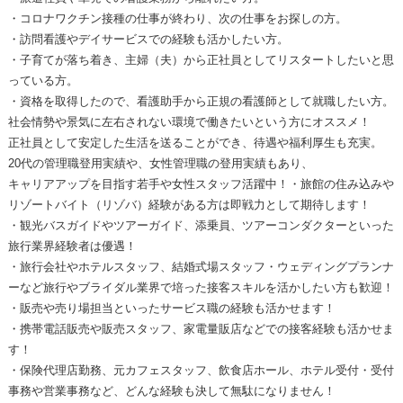
・コロナワクチン接種の仕事が終わり、次の仕事をお探しの方。
・訪問看護やデイサービスでの経験も活かしたい方。
・子育てが落ち着き、主婦（夫）から正社員としてリスタートしたいと思
っている方。
・資格を取得したので、看護助手から正規の看護師として就職したい方。
社会情勢や景気に左右されない環境で働きたいという方にオススメ！
正社員として安定した生活を送ることができ、待遇や福利厚生も充実。
20代の管理職登用実績や、女性管理職の登用実績もあり、
キャリアアップを目指す若手や女性スタッフ活躍中！・旅館の住み込みや
リゾートバイト（リゾバ）経験がある方は即戦力として期待します！
・観光バスガイドやツアーガイド、添乗員、ツアーコンダクターといった
旅行業界経験者は優遇！
・旅行会社やホテルスタッフ、結婚式場スタッフ・ウェディングプランナ
ーなど旅行やブライダル業界で培った接客スキルを活かしたい方も歓迎！
・販売や売り場担当といったサービス職の経験も活かせます！
・携帯電話販売や販売スタッフ、家電量販店などでの接客経験も活かせま
す！
・保険代理店勤務、元カフェスタッフ、飲食店ホール、ホテル受付・受付
事務や営業事務など、どんな経験も決して無駄になりません！