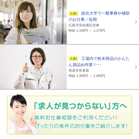
総合大学で一般事務や補助
のお仕事／短期
広島市安佐南区安東
時給 1,150円 ～ 1,170円
工場内で粉末商品のかんた
ん袋詰め作業 /･･･
尾道市長者原
時給 1,300円 ～ 1,400円