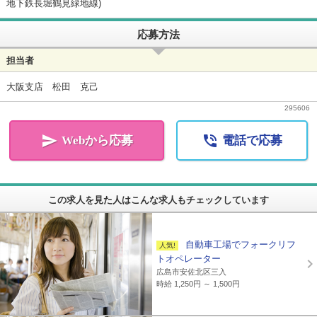
地下鉄長堀鶴見緑地線)
応募方法
担当者
大阪支店 松田 克己
295606


Webから応募
電話で応募
この求人を見た人はこんな求人もチェックしています
自動車工場でフォークリフ
トオペレーター
広島市安佐北区三入
時給 1,250円 ～ 1,500円