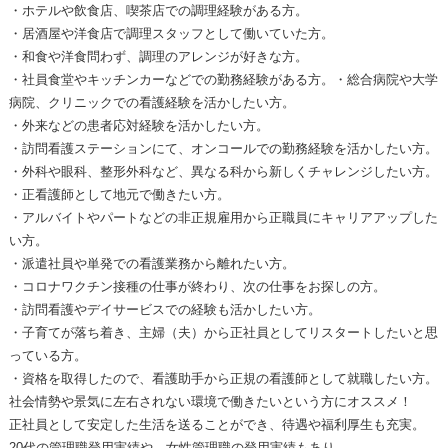
・ホテルや飲食店、喫茶店での調理経験がある方。
・居酒屋や洋食店で調理スタッフとして働いていた方。
・和食や洋食問わず、調理のアレンジが好きな方。
・社員食堂やキッチンカーなどでの勤務経験がある方。・総合病院や大学
病院、クリニックでの看護経験を活かしたい方。
・外来などの患者応対経験を活かしたい方。
・訪問看護ステーションにて、オンコールでの勤務経験を活かしたい方。
・外科や眼科、整形外科など、異なる科から新しくチャレンジしたい方。
・正看護師として地元で働きたい方。
・アルバイトやパートなどの非正規雇用から正職員にキャリアアップした
い方。
・派遣社員や単発での看護業務から離れたい方。
・コロナワクチン接種の仕事が終わり、次の仕事をお探しの方。
・訪問看護やデイサービスでの経験も活かしたい方。
・子育てが落ち着き、主婦（夫）から正社員としてリスタートしたいと思
っている方。
・資格を取得したので、看護助手から正規の看護師として就職したい方。
社会情勢や景気に左右されない環境で働きたいという方にオススメ！
正社員として安定した生活を送ることができ、待遇や福利厚生も充実。
20代の管理職登用実績や、女性管理職の登用実績もあり、