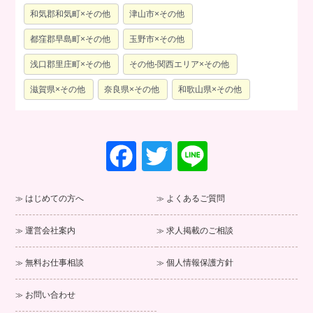
和気郡和気町×その他
津山市×その他
都窪郡早島町×その他
玉野市×その他
浅口郡里庄町×その他
その他-関西エリア×その他
滋賀県×その他
奈良県×その他
和歌山県×その他
F
T
Li
a
wi
n
c
tt
e
はじめての方へ
よくあるご質問
e
er
運営会社案内
求人掲載のご相談
b
o
無料お仕事相談
個人情報保護方針
o
お問い合わせ
k