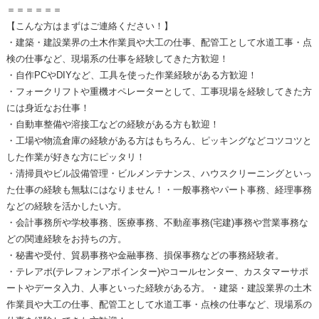
＝＝＝＝＝＝
【こんな方はまずはご連絡ください！】
・建築・建設業界の土木作業員や大工の仕事、配管工として水道工事・点
検の仕事など、現場系の仕事を経験してきた方歓迎！
・自作PCやDIYなど、工具を使った作業経験がある方歓迎！
・フォークリフトや重機オペレーターとして、工事現場を経験してきた方
には身近なお仕事！
・自動車整備や溶接工などの経験がある方も歓迎！
・工場や物流倉庫の経験がある方はもちろん、ピッキングなどコツコツと
した作業が好きな方にピッタリ！
・清掃員やビル設備管理・ビルメンテナンス、ハウスクリーニングといっ
た仕事の経験も無駄にはなりません！・一般事務やパート事務、経理事務
などの経験を活かしたい方。
・会計事務所や学校事務、医療事務、不動産事務(宅建)事務や営業事務な
どの関連経験をお持ちの方。
・秘書や受付、貿易事務や金融事務、損保事務などの事務経験者。
・テレアポ(テレフォンアポインター)やコールセンター、カスタマーサポ
ートやデータ入力、人事といった経験がある方。・建築・建設業界の土木
作業員や大工の仕事、配管工として水道工事・点検の仕事など、現場系の