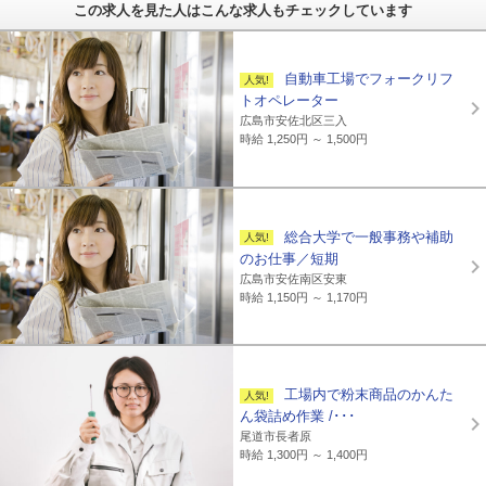
この求人を見た人はこんな求人もチェックしています
自動車工場でフォークリフ
トオペレーター
広島市安佐北区三入
時給 1,250円 ～ 1,500円
総合大学で一般事務や補助
のお仕事／短期
広島市安佐南区安東
時給 1,150円 ～ 1,170円
工場内で粉末商品のかんた
ん袋詰め作業 /･･･
尾道市長者原
時給 1,300円 ～ 1,400円