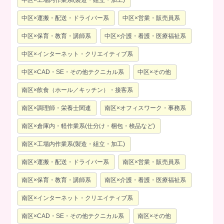
中区×工場内作業系(製造・組立・加工)
中区×運搬・配送・ドライバー系
中区×営業・販売員系
中区×保育・教育・講師系
中区×介護・看護・医療福祉系
中区×インターネット・クリエイティブ系
中区×CAD・SE・その他テクニカル系
中区×その他
南区×飲食（ホール／キッチン）・接客系
南区×調理師・栄養士関連
南区×オフィスワーク・事務系
南区×倉庫内・軽作業系(仕分け・梱包・検品など)
南区×工場内作業系(製造・組立・加工)
南区×運搬・配送・ドライバー系
南区×営業・販売員系
南区×保育・教育・講師系
南区×介護・看護・医療福祉系
南区×インターネット・クリエイティブ系
南区×CAD・SE・その他テクニカル系
南区×その他