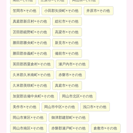
南区×その他
庄原市×その他
岡山県×その他
笠岡市×その他
小田郡矢掛町×その他
井原市×その他
真庭郡新庄村×その他
総社市×その他
苫田郡鏡野町×その他
高梁市×その他
勝田郡勝央町×その他
新見市×その他
勝田郡奈義町×その他
備前市×その他
英田郡西粟倉村×その他
瀬戸内市×その他
久米郡久米南町×その他
赤磐市×その他
久米郡美咲町×その他
真庭市×その他
加賀郡吉備中央町×その他
岡山市北区×その他
美作市×その他
岡山市中区×その他
浅口市×その他
岡山市東区×その他
御津郡建部町×その他
岡山市南区×その他
赤磐郡瀬戸町×その他
倉敷市×その他