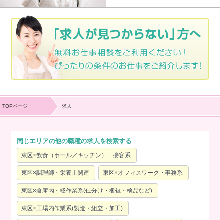
TOPページ
求人
同じエリアの他の職種の求人を検索する
東区×飲食（ホール／キッチン）・接客系
東区×調理師・栄養士関連
東区×オフィスワーク・事務系
東区×倉庫内・軽作業系(仕分け・梱包・検品など)
東区×工場内作業系(製造・組立・加工)