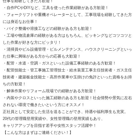
仕事を経験してきた方歓迎！
・自作PCやDIYなど、工具を使った作業経験がある方歓迎！
・フォークリフトや重機オペレーターとして、工事現場を経験してきた方
には身近なお仕事！
・バイク整備や溶接工などの経験がある方も歓迎！
・工場や物流倉庫の経験がある方はもちろん、ピッキングなどコツコツと
した作業が好きな方にピッタリ！
・清掃員やビル設備管理・ビルメンテナンス、ハウスクリーニングといっ
た仕事に興味がある方からの応募も大歓迎！
・配管・水道・空調・ガスといった設備工事経験のある方歓迎！
・配管技能士・管工事施工管理技士・給水装置工事主任技術者・ガス主任
技術者・建築板金技能士・高所作業車や玉掛けの免許といった資格をお持
ちの方歓迎！
・解体作業やリフォーム現場での経験がある方歓迎！
・内装やクロスといった施工経験のある方も歓迎！社会情勢や景気に左右
されない環境で働きたいという方にオススメ！
正社員として安定した生活を送ることができ、待遇や福利厚生も充実。
20代の管理職登用実績や、女性管理職の登用実績もあり、
キャリアアップを目指す若手や女性スタッフ活躍中！
【こんな方はまずはご連絡ください！】