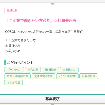
派遣社員
ＩＴ企業で働きたい方必見／正社員登用有
COBOLでのシステム開発のお仕事 広島市東区牛田新町
ＩＴ企業で働きたい方
土日祝休み
残業少なめ
こだわりポイント！
ブランクOK
地元企業
週5日勤務
土日祝休み
残業月20時間未満
交通費別途支給
バイク通勤OK
経験者歓迎
ミドル応援
募集要項