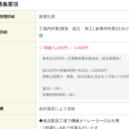
募集要項
派遣社員
形態詳細
工場内作業(製造・組立・加工),倉庫内作業(仕分
詳細
理
時給 1,200円 ～ 1,500円
基本給1200円＋交通費実費全額支給（規定範囲内）
例1200円×実働8時間×月20日＝192000円
実際は残業や、夜勤、休日出勤を含めると手取りで200
週3日～OK！
実働時間6時間～OK！
会社規定により支給
費
◆食品製造工場で機械オペレーターのお仕事
・1部署5～8名で作業を行います