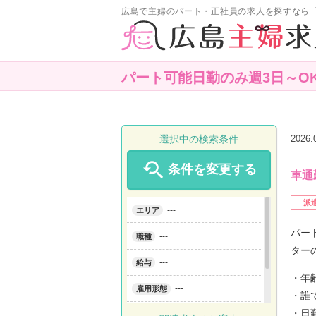
広島で主婦のパート・正社員の求人を探すなら
パート可能日勤のみ週3日～O
選択中の検索条件
2026

条件を変更する
車通
派
---
エリア
パー
---
職種
ター
---
給与
・年
---
雇用形態
・誰
・日
---
こだわり条件