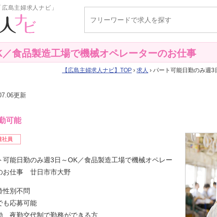
「広島主婦求人ナビ」
K／食品製造工場で機械オペレーターのお仕事
広島主婦求人ナビ
TOP
›
求人
› パート可能日勤のみ週
.07.06更新
勤可能
遣社員
ト可能日勤のみ週3日～OK／食品製造工場で機械オペレー
のお仕事 廿日市市大野
齢性別不問
でも応募可能
勤、夜勤交代制で勤務ができる方