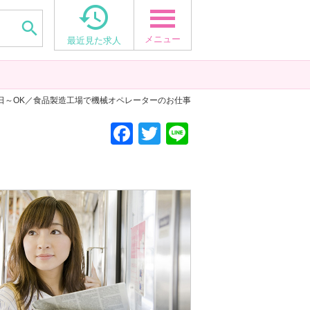


メニュー
最近見た求人
3日～OK／食品製造工場で機械オペレーターのお仕事
F
T
Li
a
wi
n
c
tt
e
e
er
b
o
o
k