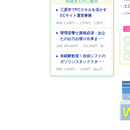
関連求人のご案内
・土
三原市でPCスキルを活かす
---
キーワード
・パ
ECサイト運営事務
時給 1,100円 ～ 1,375円
三原市宮浦
こ
管理栄養士資格必須・あな
たのお力お借り出来ま･･･
月給 180,000円 ～ 210,000円
福山市西町
未経験歓迎！自由シフトの
ガソリンスタンドスタ･･･
時給 1,200円 ～ 1,500円
福山市南蔵王町