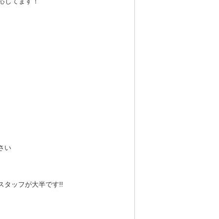
応してます！
さい
タッフが大半です!!