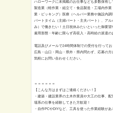
ハローワークに未掲載のお仕事なども多数保有し
製造業（軽作業・組立て・食品製造・工場内作業
業・ピッキング）医療（ヘルパー業務や施設内調
パートタイム（主婦パート・主夫パート）、アル
み）で働きたい！土日祝休みたいといった御要望
雇用形態・年齢に限らず高収入・高時給の派遣の
電話及びメールで24時間体制での受付を行ってお
広島・山口・岡山・県外・県内問わず、応募の方
気軽にお問い合わせください。
＝＝＝＝＝＝
【こんな方はまずはご連絡ください！】
・建築・建設業界の土木作業員や大工の仕事、配
場系の仕事を経験してきた方歓迎！
・自作PCやDIYなど、工具を使った作業経験が