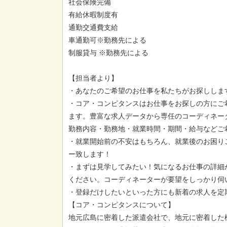
社会保険完備
有給休暇制度有
通勤交通費支給
車通勤可※勤務先による
制服貸与 ※勤務先による
【担当者より】
・あなたのご希望のお仕事を私たちがお探ししま
・コア・コンピタンスはお仕事をお探しの方にご
ます。豊富な求人データから専任のコーディネー
勤務内容・勤務地・就業時間・期間・給与などご
・就業開始前の不安はもちろん、就業後のお困り
ー致します！
・まずは見学してみたい！気になるお仕事の詳細
ください。コーディネーターが要望をしっかり伺
・登録だけしたいといった方にも新着の求人を定
【コア・コンピタンスについて】
地元広島に密着した派遣会社で、地元に密着した