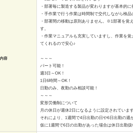
・部署毎に製造する製品が変わりますが基本的に
・手作業で行う作業は時間制で交代しながら検品
・部署間の移動は原則ありません。※1部署を覚え
す。
・作業マニュアルも充実していますし、作業を覚
てくれるので安心♪
～～～
内容
パート可能！
週3日～OK！
1日6時間～OK！
日勤のみ、夜勤のみ相談可能！
～～～
変形労働制について
月の休日が週休2日になるように設定されていま
それにより、1週間で4日出勤の日や6日出勤の週
仮に1週間で6日の出勤があった場合は休日出勤