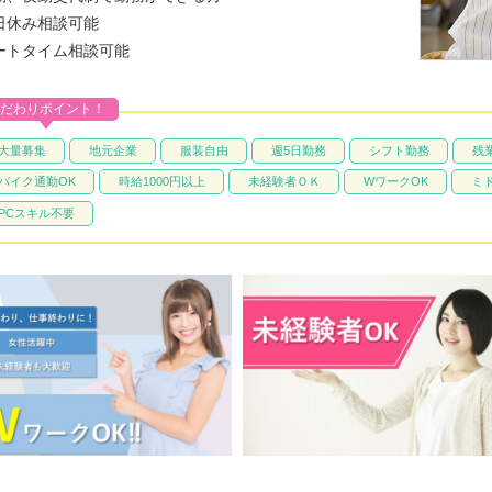
日休み相談可能
ートタイム相談可能
だわりポイント！
大量募集
地元企業
服装自由
週5日勤務
シフト勤務
残
バイク通勤OK
時給1000円以上
未経験者ＯＫ
WワークOK
ミ
PCスキル不要