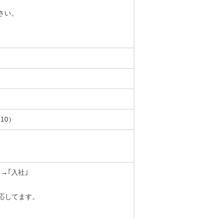
さい。
:10）
→｢入社｣
応してます。