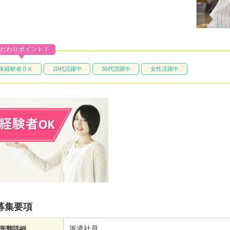
だわりポイント！
未経験者ＯＫ
20代活躍中
30代活躍中
女性活躍中
募集要項
派遣社員
形態詳細