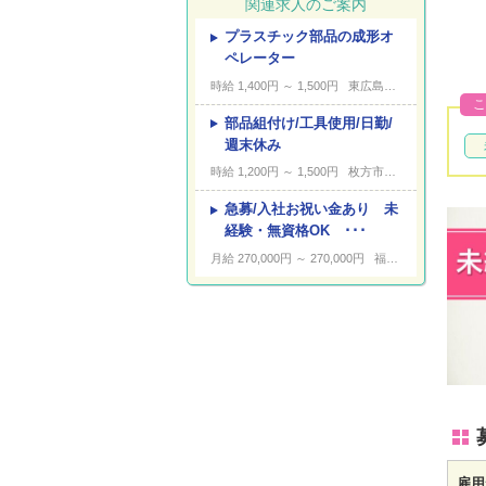
関連求人のご案内
プラスチック部品の成形オ
---
キーワード
ペレーター
時給 1,400円 ～ 1,500円
東広島市高屋台
こ
部品組付け/工具使用/日勤/
週末休み
時給 1,200円 ～ 1,500円
枚方市池之宮
急募/入社お祝い金あり 未
経験・無資格OK ･･･
月給 270,000円 ～ 270,000円
福山市新涯町
雇用