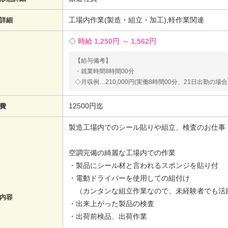
工場内作業(製造・組立・加工),軽作業関連
詳細
時給 1,250円 ～ 1,562円
【給与備考】
・就業時間8時間00分
◇月収例…210,000円(実働8時間00分、21日出勤の場合
12500円迄
費
製造工場内でのシール貼りや組立、検査のお仕事
空調完備の綺麗な工場内での作業
・製品にシール材と言われるスポンジを貼り付
・電動ドライバーを使用しての組付け
（カンタンな組立作業なので、未経験者でも活
内容
・出来上がった製品の検査
・出荷前検品、出荷作業