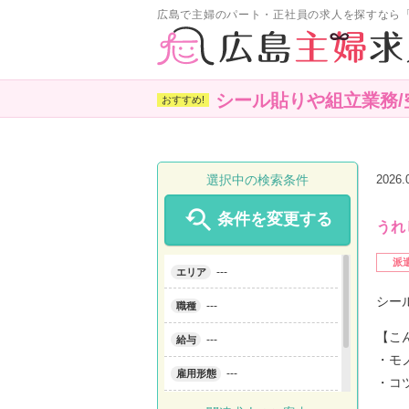
広島で主婦のパート・正社員の求人を探すなら
シール貼りや組立業務/
選択中の検索条件
2026

条件を変更する
うれ
派
---
エリア
シー
---
職種
【こ
---
給与
・モ
---
雇用形態
・コ
---
こだわり条件