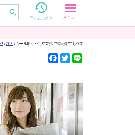


メニュー
最近見た求人
OP
›
求人
› シール貼りや組立業務/空調完備/立ち作業
F
T
Li
a
wi
n
c
tt
e
e
er
b
o
o
k