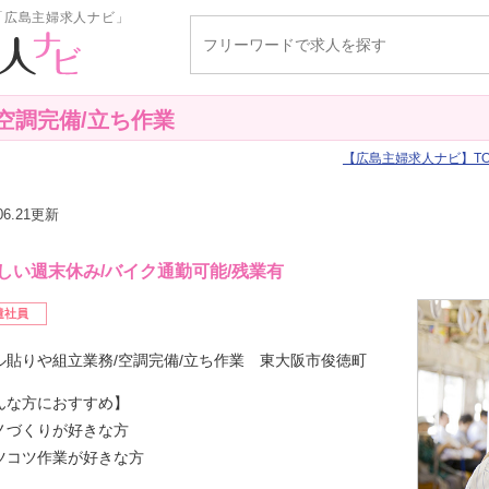
「広島主婦求人ナビ」
空調完備/立ち作業
広島主婦求人ナビ
T
.06.21更新
しい週末休み/バイク通勤可能/残業有
遣社員
ル貼りや組立業務/空調完備/立ち作業 東大阪市俊徳町
んな方におすすめ】
ノづくりが好きな方
ツコツ作業が好きな方