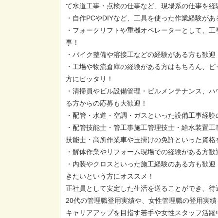
て水道工事・点検の仕事など、現場系の仕事を経
・自作PCやDIYなど、工具を使った作業経験が
・フォークリフトや重機オペレーターとして、工
事！
・バイク整備や溶接工などの経験がある方も歓迎
・工場や物流倉庫の経験がある方はもちろん、ピ
方にピッタリ！
・清掃員やビル設備管理・ビルメンテナンス、ハ
る方からの応募も大歓迎！
・配管・水道・空調・ガスといった設備工事経験
・配管技能士・管工事施工管理技士・給水装置工
技能士・高所作業車や玉掛けの免許といった資格
・解体作業やリフォーム現場での経験がある方歓
・内装やクロスといった施工経験のある方も歓迎
きたいという方にオススメ！
正社員として安定した生活を送ることができ、待
20代の管理職登用実績や、女性管理職の登用実績
キャリアアップを目指す若手や女性スタッフ活躍