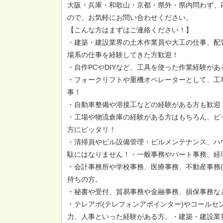
大阪・兵庫・和歌山・京都・県外・県内問わず、
ので、お気軽にお問い合わせください。
【こんな方はまずはご連絡ください！】
・建築・建設業界の土木作業員や大工の仕事、配
場系の仕事を経験してきた方歓迎！
・自作PCやDIYなど、工具を使った作業経験が
・フォークリフトや重機オペレーターとして、工
事！
・自動車整備や溶接工などの経験がある方も歓迎
・工場や物流倉庫の経験がある方はもちろん、ピ
方にピッタリ！
・清掃員やビル設備管理・ビルメンテナンス、ハ
駄にはなりません！・一般事務やパート事務、経
・会計事務所や学校事務、医療事務、不動産事務(
持ちの方。
・秘書や受付、貿易事務や金融事務、損保事務な
・テレアポ(テレフォンアポインター)やコールセ
力、人事といった経験がある方。・建築・建設業