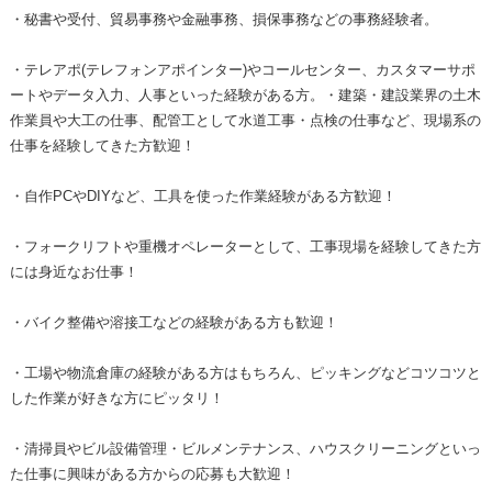
・秘書や受付、貿易事務や金融事務、損保事務などの事務経験者。
・テレアポ(テレフォンアポインター)やコールセンター、カスタマーサポ
ートやデータ入力、人事といった経験がある方。・建築・建設業界の土木
作業員や大工の仕事、配管工として水道工事・点検の仕事など、現場系の
仕事を経験してきた方歓迎！
・自作PCやDIYなど、工具を使った作業経験がある方歓迎！
・フォークリフトや重機オペレーターとして、工事現場を経験してきた方
には身近なお仕事！
・バイク整備や溶接工などの経験がある方も歓迎！
・工場や物流倉庫の経験がある方はもちろん、ピッキングなどコツコツと
した作業が好きな方にピッタリ！
・清掃員やビル設備管理・ビルメンテナンス、ハウスクリーニングといっ
た仕事に興味がある方からの応募も大歓迎！