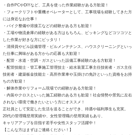
・自作PCやDIYなど、工具を使った作業経験がある方歓迎！
・フォークリフトや重機オペレーターとして、工事現場を経験してきた方
には身近なお仕事！
・バイク整備や溶接工などの経験がある方も歓迎！
・工場や物流倉庫の経験がある方はもちろん、ピッキングなどコツコツと
した作業が好きな方にピッタリ！
・清掃員やビル設備管理・ビルメンテナンス、ハウスクリーニングといっ
た仕事に興味がある方からの応募も大歓迎！
・配管・水道・空調・ガスといった設備工事経験のある方歓迎！
・配管技能士・管工事施工管理技士・給水装置工事主任技術者・ガス主任
技術者・建築板金技能士・高所作業車や玉掛けの免許といった資格をお持
ちの方歓迎！
・解体作業やリフォーム現場での経験がある方歓迎！
・内装やクロスといった施工経験のある方も歓迎！社会情勢や景気に左右
されない環境で働きたいという方にオススメ！
正社員として安定した生活を送ることができ、待遇や福利厚生も充実。
20代の管理職登用実績や、女性管理職の登用実績もあり、
キャリアアップを目指す若手や女性スタッフ活躍中！
【こんな方はまずはご連絡ください！】