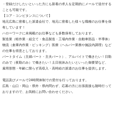
・登録だけしたいといった方にも新着の求人を定期的にメールで送付する
ことも可能です。
【コア・コンピタンスについて】
地元広島に密着した派遣会社で、地元に密着した様々な職種のお仕事を保
有しています！
ハローワークに未掲載のお仕事なども多数保有しております。
製造業（軽作業・組立て・食品製造・工場内作業・自動車部品・半導体）
物流（倉庫内作業・ピッキング）医療（ヘルパー業務や施設内調理）など
の仕事を得意としております。
パートタイム（主婦パート・主夫パート）、アルバイトで働きたい！日勤
のみで（夜勤のみ）で働きたい！土日祝休みたいといった御要望など、
雇用形態・年齢に限らず高収入・高時給の派遣のお仕事を提供します。
電話及びメールで24時間体制での受付を行っております。
広島・山口・岡山・県外・県内問わず、応募の方に出張面接も随時行って
おりますので、お気軽にお問い合わせください。