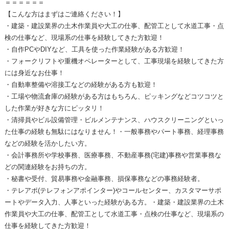
＝＝＝＝＝＝
【こんな方はまずはご連絡ください！】
・建築・建設業界の土木作業員や大工の仕事、配管工として水道工事・点
検の仕事など、現場系の仕事を経験してきた方歓迎！
・自作PCやDIYなど、工具を使った作業経験がある方歓迎！
・フォークリフトや重機オペレーターとして、工事現場を経験してきた方
には身近なお仕事！
・自動車整備や溶接工などの経験がある方も歓迎！
・工場や物流倉庫の経験がある方はもちろん、ピッキングなどコツコツと
した作業が好きな方にピッタリ！
・清掃員やビル設備管理・ビルメンテナンス、ハウスクリーニングといっ
た仕事の経験も無駄にはなりません！・一般事務やパート事務、経理事務
などの経験を活かしたい方。
・会計事務所や学校事務、医療事務、不動産事務(宅建)事務や営業事務な
どの関連経験をお持ちの方。
・秘書や受付、貿易事務や金融事務、損保事務などの事務経験者。
・テレアポ(テレフォンアポインター)やコールセンター、カスタマーサポ
ートやデータ入力、人事といった経験がある方。・建築・建設業界の土木
作業員や大工の仕事、配管工として水道工事・点検の仕事など、現場系の
仕事を経験してきた方歓迎！