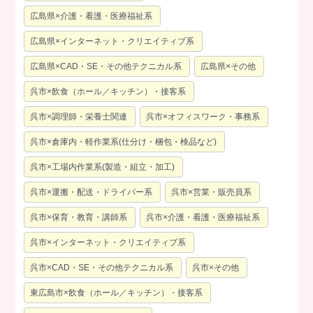
広島県×介護・看護・医療福祉系
広島県×インターネット・クリエイティブ系
広島県×CAD・SE・その他テクニカル系
広島県×その他
呉市×飲食（ホール／キッチン）・接客系
呉市×調理師・栄養士関連
呉市×オフィスワーク・事務系
呉市×倉庫内・軽作業系(仕分け・梱包・検品など)
呉市×工場内作業系(製造・組立・加工)
呉市×運搬・配送・ドライバー系
呉市×営業・販売員系
呉市×保育・教育・講師系
呉市×介護・看護・医療福祉系
呉市×インターネット・クリエイティブ系
呉市×CAD・SE・その他テクニカル系
呉市×その他
東広島市×飲食（ホール／キッチン）・接客系