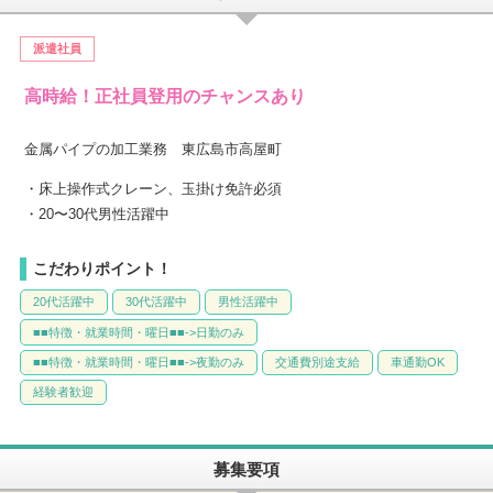
派遣社員
高時給！正社員登用のチャンスあり
金属パイプの加工業務 東広島市高屋町
・床上操作式クレーン、玉掛け免許必須
・20〜30代男性活躍中
こだわりポイント！
20代活躍中
30代活躍中
男性活躍中
■■特徴・就業時間・曜日■■->日勤のみ
■■特徴・就業時間・曜日■■->夜勤のみ
交通費別途支給
車通勤OK
経験者歓迎
募集要項