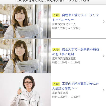
この求人を見た人はこんな求人もチェックしています
自動車工場でフォークリフ
トオペレーター
広島市安佐北区三入
時給 1,250円 ～ 1,500円
総合大学で一般事務や補助
のお仕事／短期
広島市安佐南区安東
時給 1,150円 ～ 1,170円
工場内で粉末商品のかんた
ん袋詰め作業 /･･･
尾道市長者原
時給 1,300円 ～ 1,400円