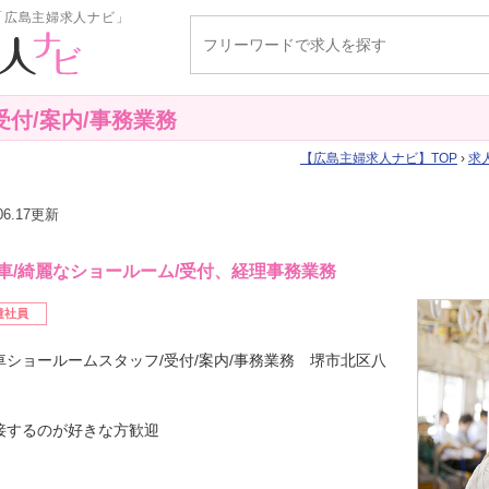
「広島主婦求人ナビ」
付/案内/事務業務
広島主婦求人ナビ
TOP
›
求
.06.17更新
車/綺麗なショールーム/受付、経理事務業務
遣社員
車ショールームスタッフ/受付/案内/事務業務 堺市北区八
接するのが好きな方歓迎