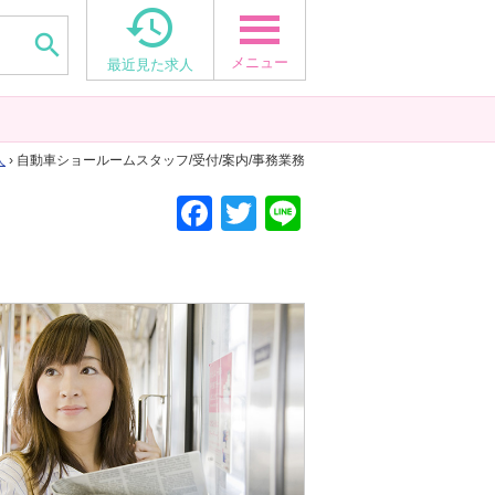


メニュー
最近見た求人
人
› 自動車ショールームスタッフ/受付/案内/事務業務
F
T
Li
a
wi
n
c
tt
e
e
er
b
o
o
k