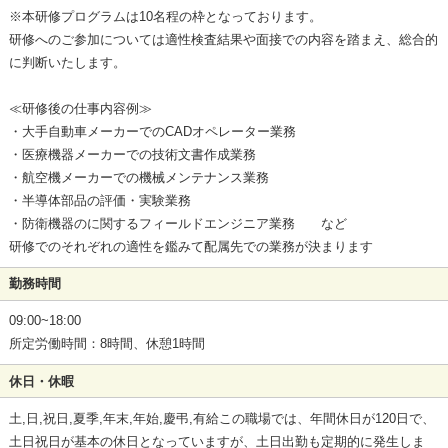
※本研修プログラムは10名程の枠となっております。
研修へのご参加については適性検査結果や面接での内容を踏まえ、総合的
に判断いたします。
≪研修後の仕事内容例≫
・大手自動車メーカーでのCADオペレーター業務
・医療機器メーカーでの技術文書作成業務
・航空機メーカーでの機械メンテナンス業務
・半導体部品の評価・実験業務
・防衛機器のに関するフィールドエンジニア業務 など
研修でのそれぞれの適性を鑑みて配属先での業務が決まります
勤務時間
09:00~18:00
所定労働時間：8時間、休憩1時間
休日・休暇
土,日,祝日,夏季,年末,年始,慶弔,有給この職場では、年間休日が120日で、
土日祝日が基本の休日となっていますが、土日出勤も定期的に発生しま