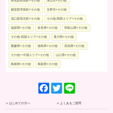
和気郡和気町×その他
津山市×その他
都窪郡早島町×その他
玉野市×その他
浅口郡里庄町×その他
その他-関西エリア×その他
滋賀県×その他
奈良県×その他
和歌山県×その他
その他-四国エリア×その他
香川県×その他
愛媛県×その他
徳島県×その他
高知県×その他
その他ー中国エリア×その他
山口県×その他
島根県×その他
鳥取県×その他
F
T
Li
a
wi
n
c
tt
e
はじめての方へ
よくあるご質問
e
er