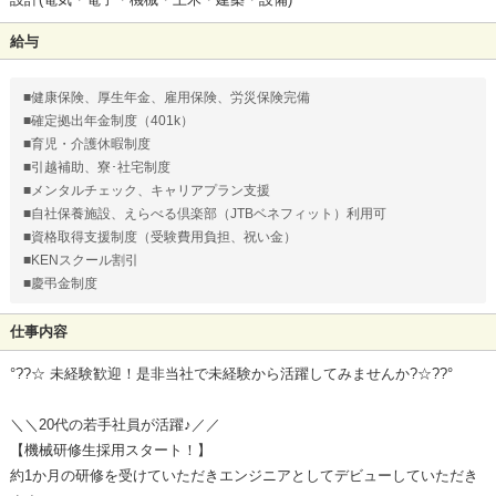
給与
■健康保険、厚生年金、雇用保険、労災保険完備
■確定拠出年金制度（401k）
■育児・介護休暇制度
■引越補助、寮･社宅制度
■メンタルチェック、キャリアプラン支援
■自社保養施設、えらべる倶楽部（JTBベネフィット）利用可
■資格取得支援制度（受験費用負担、祝い金）
■KENスクール割引
■慶弔金制度
仕事内容
°??☆ 未経験歓迎！是非当社で未経験から活躍してみませんか?☆??°
＼＼20代の若手社員が活躍♪／／
【機械研修生採用スタート！】
約1か月の研修を受けていただきエンジニアとしてデビューしていただき