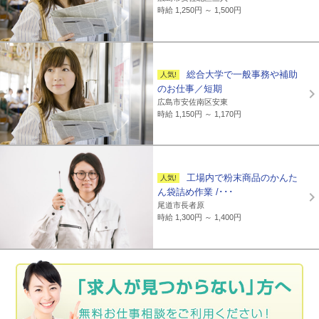
時給 1,250円 ～ 1,500円
総合大学で一般事務や補助
のお仕事／短期
広島市安佐南区安東
時給 1,150円 ～ 1,170円
工場内で粉末商品のかんた
ん袋詰め作業 /･･･
尾道市長者原
時給 1,300円 ～ 1,400円