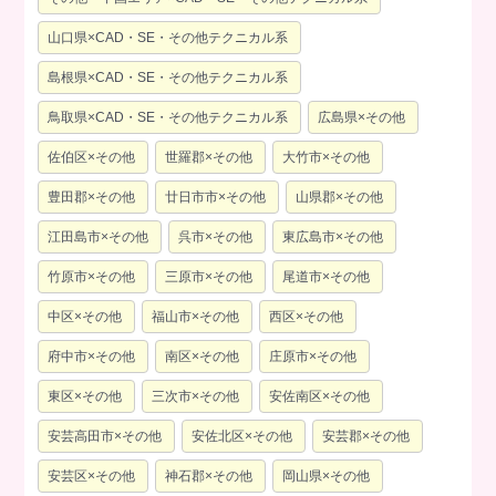
山口県×CAD・SE・その他テクニカル系
島根県×CAD・SE・その他テクニカル系
鳥取県×CAD・SE・その他テクニカル系
広島県×その他
佐伯区×その他
世羅郡×その他
大竹市×その他
豊田郡×その他
廿日市市×その他
山県郡×その他
江田島市×その他
呉市×その他
東広島市×その他
竹原市×その他
三原市×その他
尾道市×その他
中区×その他
福山市×その他
西区×その他
府中市×その他
南区×その他
庄原市×その他
東区×その他
三次市×その他
安佐南区×その他
安芸高田市×その他
安佐北区×その他
安芸郡×その他
安芸区×その他
神石郡×その他
岡山県×その他