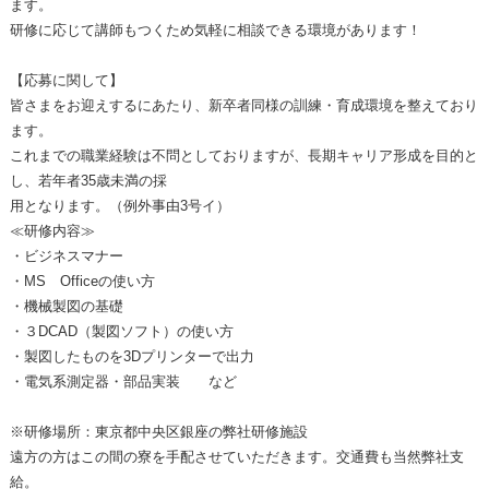
ます。
研修に応じて講師もつくため気軽に相談できる環境があります！
【応募に関して】
皆さまをお迎えするにあたり、新卒者同様の訓練・育成環境を整えており
ます。
これまでの職業経験は不問としておりますが、長期キャリア形成を目的と
し、若年者35歳未満の採
用となります。（例外事由3号イ）
≪研修内容≫
・ビジネスマナー
・MS Officeの使い方
・機械製図の基礎
・３DCAD（製図ソフト）の使い方
・製図したものを3Dプリンターで出力
・電気系測定器・部品実装 など
※研修場所：東京都中央区銀座の弊社研修施設
遠方の方はこの間の寮を手配させていただきます。交通費も当然弊社支
給。