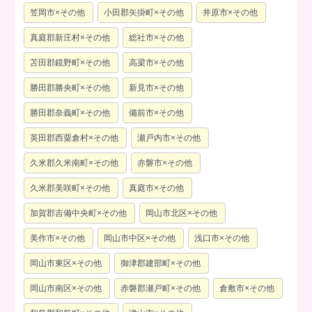
笠岡市×その他
小田郡矢掛町×その他
井原市×その他
真庭郡新庄村×その他
総社市×その他
苫田郡鏡野町×その他
高梁市×その他
勝田郡勝央町×その他
新見市×その他
勝田郡奈義町×その他
備前市×その他
英田郡西粟倉村×その他
瀬戸内市×その他
久米郡久米南町×その他
赤磐市×その他
久米郡美咲町×その他
真庭市×その他
加賀郡吉備中央町×その他
岡山市北区×その他
美作市×その他
岡山市中区×その他
浅口市×その他
岡山市東区×その他
御津郡建部町×その他
岡山市南区×その他
赤磐郡瀬戸町×その他
倉敷市×その他