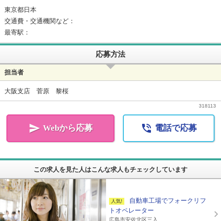
東京都日本
交通費・交通機関など：
最寄駅：
応募方法
担当者
大阪支店 菅原 黎桜
318113


Webから応募
電話で応募
この求人を見た人はこんな求人もチェックしています
自動車工場でフォークリフ
トオペレーター
広島市安佐北区三入