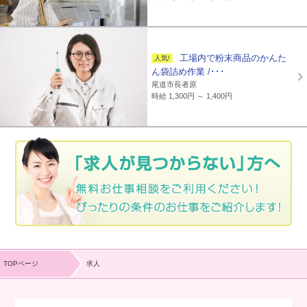
工場内で粉末商品のかんた
ん袋詰め作業 /･･･
尾道市長者原
時給 1,300円 ～ 1,400円
TOPページ
求人