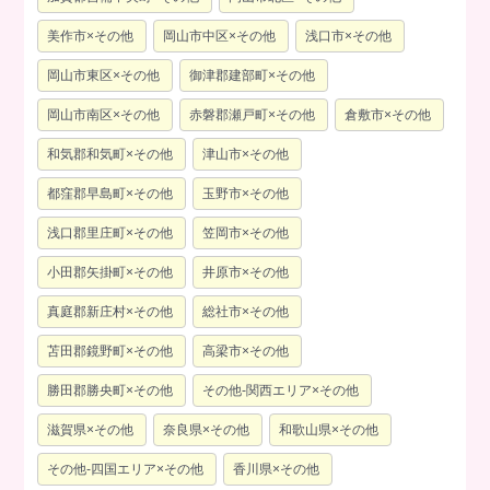
美作市×その他
岡山市中区×その他
浅口市×その他
岡山市東区×その他
御津郡建部町×その他
岡山市南区×その他
赤磐郡瀬戸町×その他
倉敷市×その他
和気郡和気町×その他
津山市×その他
都窪郡早島町×その他
玉野市×その他
浅口郡里庄町×その他
笠岡市×その他
小田郡矢掛町×その他
井原市×その他
真庭郡新庄村×その他
総社市×その他
苫田郡鏡野町×その他
高梁市×その他
勝田郡勝央町×その他
その他-関西エリア×その他
滋賀県×その他
奈良県×その他
和歌山県×その他
その他-四国エリア×その他
香川県×その他