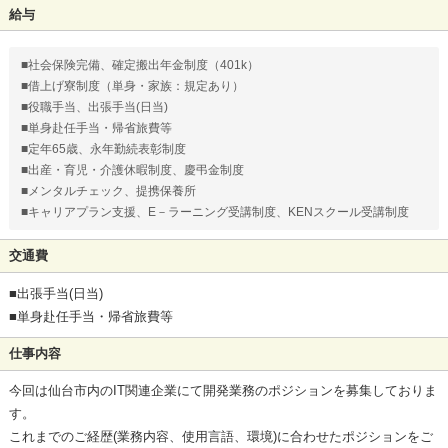
給与
■社会保険完備、確定搬出年金制度（401k）
■借上げ寮制度（単身・家族：規定あり）
■役職手当、出張手当(日当)
■単身赴任手当・帰省旅費等
■定年65歳、永年勤続表彰制度
■出産・育児・介護休暇制度、慶弔金制度
■メンタルチェック、提携保養所
■キャリアプラン支援、E－ラーニング受講制度、KENスクール受講制度
交通費
■出張手当(日当)
■単身赴任手当・帰省旅費等
仕事内容
今回は仙台市内のIT関連企業にて開発業務のポジションを募集しておりま
す。
これまでのご経歴(業務内容、使用言語、環境)に合わせたポジションをご