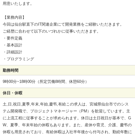
用意いたします。
【業務内容】
今回は仙台駅直下のIT関連企業にて開発業務をご経験いただきます。
ご経歴に合わせて以下のいづれかに従事いただきます。
・要件定義
・基本設計
・詳細設計
・プログラミング
勤務時間
9時00分~18時00分（所定労働8時間、休憩60分）
休日・休暇
土,日,祝日,夏季,年末,年始,慶弔,有給この求人は、宮城県仙台市でのシス
テム開発職で、プロジェクトマネージャー（PM）を歓迎しています。主
に上流工程に従事することが求められます。休日は土日祝日が基本で、G
W、夏季、年末年始の休暇もあります。また、産休や育児、介護、慶弔の
休暇も用意されており、有給休暇は入社半年後から付与され、勤続年数に