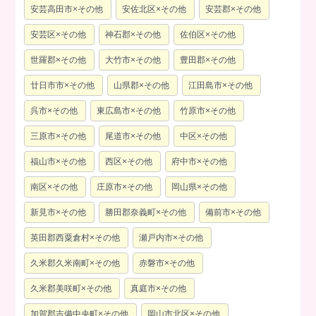
安芸高田市×その他
安佐北区×その他
安芸郡×その他
安芸区×その他
神石郡×その他
佐伯区×その他
世羅郡×その他
大竹市×その他
豊田郡×その他
廿日市市×その他
山県郡×その他
江田島市×その他
呉市×その他
東広島市×その他
竹原市×その他
三原市×その他
尾道市×その他
中区×その他
福山市×その他
西区×その他
府中市×その他
南区×その他
庄原市×その他
岡山県×その他
新見市×その他
勝田郡奈義町×その他
備前市×その他
英田郡西粟倉村×その他
瀬戸内市×その他
久米郡久米南町×その他
赤磐市×その他
久米郡美咲町×その他
真庭市×その他
加賀郡吉備中央町×その他
岡山市北区×その他