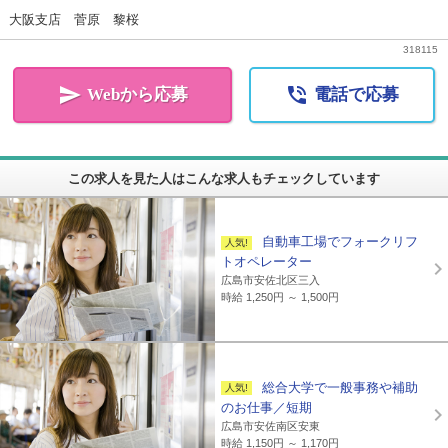
大阪支店 菅原 黎桜
318115


Webから応募
電話で応募
この求人を見た人はこんな求人もチェックしています
自動車工場でフォークリフ
トオペレーター
広島市安佐北区三入
時給 1,250円 ～ 1,500円
総合大学で一般事務や補助
のお仕事／短期
広島市安佐南区安東
時給 1,150円 ～ 1,170円