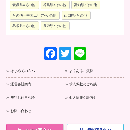
愛媛県×その他
徳島県×その他
高知県×その他
その他ー中国エリア×その他
山口県×その他
島根県×その他
鳥取県×その他
F
T
Li
a
wi
n
c
tt
e
はじめての方へ
よくあるご質問
e
er
運営会社案内
求人掲載のご相談
b
o
無料お仕事相談
個人情報保護方針
o
お問い合わせ
k