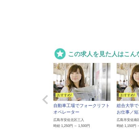

この求人を見た人はこん

いなクリニックで朝食作
自動車工場でフォークリフト
総合大学で
お手伝い/お皿洗いや洗
オペレーター
お仕事／短
広島市安佐北区三入
広島市安佐南
時給 1,250円 ～ 1,500円
時給 1,150円 
市中区三川町
,150円 ～ 1,438円