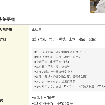
募集要項
正社員
形態詳細
設計(電気・電子・機械・土木・建築・設備)
詳細
■社会保険完備、確定搬出年金制度（401k）
■借上げ寮制度（単身・家族：規定あり）
■役職手当、出張手当(日当)
■単身赴任手当・帰省旅費等
■定年65歳、永年勤続表彰制度
■出産・育児・介護休暇制度、慶弔金制度
■メンタルチェック、提携保養所
■キャリアプラン支援、E－ラーニング受講制度、KEN
■出張手当(日当)
費
■単身赴任手当・帰省旅費等