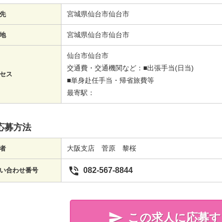
宮城県仙台市仙台市
先
宮城県仙台市仙台市
地
仙台市仙台市
交通費・交通機関など：■出張手当(日当)
セス
■単身赴任手当・帰省旅費等
最寄駅：
応募方法
大阪支店 菅原 黎桜
者

082-567-8844
い合わせ番号

この求人に応募す
簡単20秒!