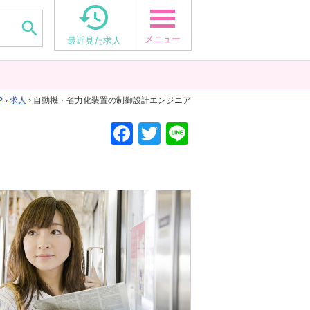


メニュー
最近見た求人
P
›
求人
› 自動機・省力化装置の制御設計エンジニア
F
T
Li
a
wi
n
c
tt
e
e
er
b
o
o
k