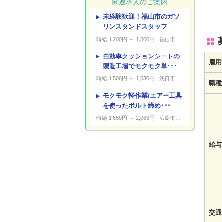
関連求人のご案内
未経験歓迎！福山市のガソ
---
キーワード
リンスタンドスタッフ
時給 1,200円 ～ 1,500円
福山市大門町
自動車クッションシートの
雇用
製造工場でモクモク単･･･
時給 1,500円 ～ 1,530円
浅口市鴨方町
職種
モクモク軽作業/エアー工具
を使ったボルト締め･･･
時給 1,650円 ～ 2,063円
広島市安芸区船越
給与
交通