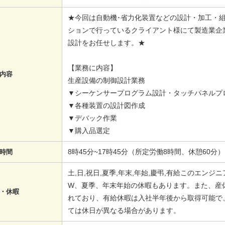
★今回は自動機･省力化装置などの設計・加工・
ションで行っているクライアント様にて製造業企
設計をお任せします。★
【業務に内容】
内容
生産設備の制御設計業務
▼シーケンサープログラム設計・タッチパネルプ
▼各種装置の設計図作成
▼デバック作業
▼購入品選定
8時45分~17時45分（所定労働8時間、休憩60分）
時間
土,日,祝日,夏季,年末,年始,慶弔,有給このエン
W、夏季、年末年始の休暇もあります。また、産
・休暇
れており、有給休暇は入社半年後から取得可能で
ては休日が異なる場合があります。