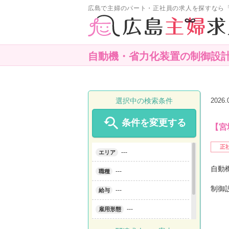
広島で主婦のパート・正社員の求人を探すなら
自動機・省力化装置の制御設
選択中の検索条件
2026

条件を変更する
【宮
正
---
エリア
自動
---
職種
制御
---
給与
---
雇用形態
---
こだわり条件