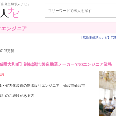
「広島主婦求人ナビ」
計エンジニア
広島主婦求人ナビ
TO
.07.07更新
城県大和町】制御設計/製造機器メーカーでのエンジニア業務
社員
機・省力化装置の制御設計エンジニア 仙台市仙台市
設計のご経験がある方