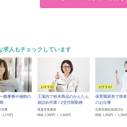
な求人もチェックしています
一般事務や補助の
工場内で粉末商品のかんたん
保育園厨房で簡単
期
袋詰め作業 / 2交代制勤務
のお仕事
区安東
尾道市長者原
広島市南区段原日出
～ 1,170円
時給 1,300円 ～ 1,400円
時給 1,250円 ～ 1,300