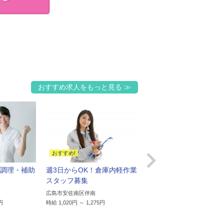
おすすめ求人をもっと見る

調理・補助
週3日からOK！倉庫内軽作業
未経験歓迎！半導体製
スタッフ募集
の研磨スタッフ
広島市安佐南区伴南
広島市安佐北区安佐町久地
円
時給 1,020円 ～ 1,275円
時給 1,200円 ～ 1,200円