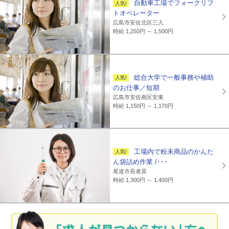
自動車工場でフォークリフ
トオペレーター
広島市安佐北区三入
時給 1,250円 ～ 1,500円
総合大学で一般事務や補助
のお仕事／短期
広島市安佐南区安東
時給 1,150円 ～ 1,170円
工場内で粉末商品のかんた
ん袋詰め作業 /･･･
尾道市長者原
時給 1,300円 ～ 1,400円