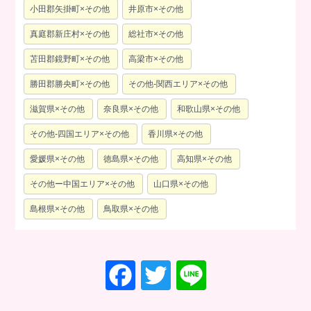
小田郡矢掛町×その他
井原市×その他
真庭郡新庄村×その他
総社市×その他
苫田郡鏡野町×その他
高梁市×その他
勝田郡勝央町×その他
その他-関西エリア×その他
滋賀県×その他
奈良県×その他
和歌山県×その他
その他-四国エリア×その他
香川県×その他
愛媛県×その他
徳島県×その他
高知県×その他
その他ー中国エリア×その他
山口県×その他
島根県×その他
鳥取県×その他
F
T
Li
a
wi
n