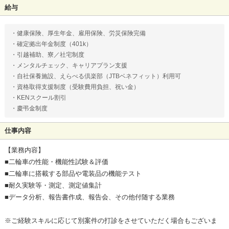
給与
・健康保険、厚生年金、雇用保険、労災保険完備
・確定拠出年金制度（401k）
・引越補助、寮／社宅制度
・メンタルチェック、キャリアプラン支援
・自社保養施設、えらべる倶楽部（JTBベネフィット）利用可
・資格取得支援制度（受験費用負担、祝い金）
・KENスクール割引
・慶弔金制度
仕事内容
【業務内容】
■二輪車の性能・機能性試験＆評価
■二輪車に搭載する部品や電装品の機能テスト
■耐久実験等・測定、測定値集計
■データ分析、報告書作成、報告会、その他付随する業務
※ご経験スキルに応じて別案件の打診をさせていただく場合もございま