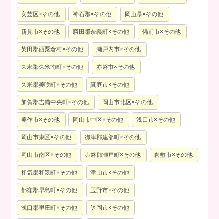
安芸区×その他
神石郡×その他
岡山県×その他
新見市×その他
勝田郡奈義町×その他
備前市×その他
英田郡西粟倉村×その他
瀬戸内市×その他
久米郡久米南町×その他
赤磐市×その他
久米郡美咲町×その他
真庭市×その他
加賀郡吉備中央町×その他
岡山市北区×その他
美作市×その他
岡山市中区×その他
浅口市×その他
岡山市東区×その他
御津郡建部町×その他
岡山市南区×その他
赤磐郡瀬戸町×その他
倉敷市×その他
和気郡和気町×その他
津山市×その他
都窪郡早島町×その他
玉野市×その他
浅口郡里庄町×その他
笠岡市×その他