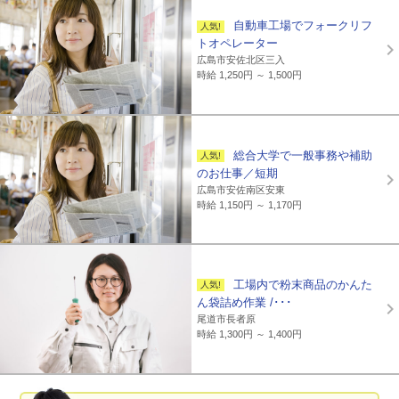
自動車工場でフォークリフ
トオペレーター
広島市安佐北区三入
時給 1,250円 ～ 1,500円
総合大学で一般事務や補助
のお仕事／短期
広島市安佐南区安東
時給 1,150円 ～ 1,170円
工場内で粉末商品のかんた
ん袋詰め作業 /･･･
尾道市長者原
時給 1,300円 ～ 1,400円