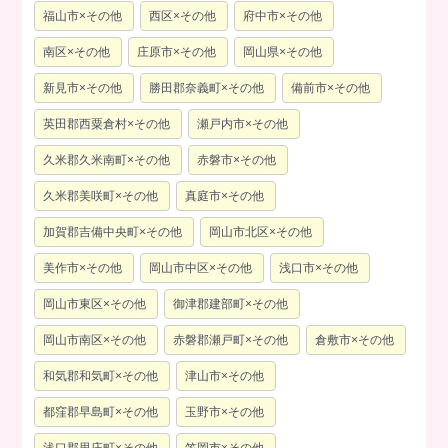
福山市×その他
西区×その他
府中市×その他
南区×その他
庄原市×その他
岡山県×その他
新見市×その他
勝田郡奈義町×その他
備前市×その他
英田郡西粟倉村×その他
瀬戸内市×その他
久米郡久米南町×その他
赤磐市×その他
久米郡美咲町×その他
真庭市×その他
加賀郡吉備中央町×その他
岡山市北区×その他
美作市×その他
岡山市中区×その他
浅口市×その他
岡山市東区×その他
御津郡建部町×その他
岡山市南区×その他
赤磐郡瀬戸町×その他
倉敷市×その他
和気郡和気町×その他
津山市×その他
都窪郡早島町×その他
玉野市×その他