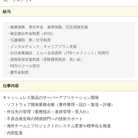
給与
・健康保険、厚生年金、雇用保険、労災保険完備
・確定拠出年金制度（401k）
・引越補助、寮／社宅制度
・メンタルチェック、キャリアプラン支援
・自社保養施設、えらべる倶楽部（JTBベネフィット）利用可
・資格取得支援制度（受験費用負担、祝い金）
・KENスクール割引
・慶弔金制度
仕事内容
キャッシュレス製品のサーバーアプリケーション開発
・ソフトウェア開発業務全般（要件整理～設計～製造～評価）
・外注先の管理（業務指示～進捗管理～受入れ）
・不具合発生時の関係部門への技術サポート
・海外チームとプロジェクトのシステム変更や標準化を推進
・内部監査