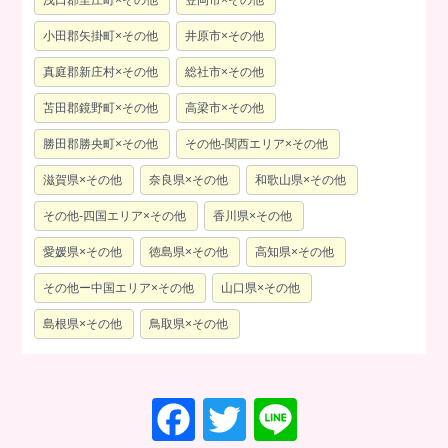
浅口郡里庄町×その他
笠岡市×その他
小田郡矢掛町×その他
井原市×その他
真庭郡新庄村×その他
総社市×その他
苫田郡鏡野町×その他
高梁市×その他
勝田郡勝央町×その他
その他-関西エリア×その他
滋賀県×その他
奈良県×その他
和歌山県×その他
その他-四国エリア×その他
香川県×その他
愛媛県×その他
徳島県×その他
高知県×その他
その他ー中国エリア×その他
山口県×その他
島根県×その他
鳥取県×その他
F
T
Li
a
wi
n