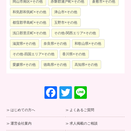
岡山市南区×その他
赤磐郡瀬戸町×その他
倉敷市×その他
和気郡和気町×その他
津山市×その他
都窪郡早島町×その他
玉野市×その他
浅口郡里庄町×その他
その他-関西エリア×その他
滋賀県×その他
奈良県×その他
和歌山県×その他
その他-四国エリア×その他
香川県×その他
愛媛県×その他
徳島県×その他
高知県×その他
F
T
Li
a
wi
n
c
tt
e
はじめての方へ
よくあるご質問
e
er
運営会社案内
求人掲載のご相談
b