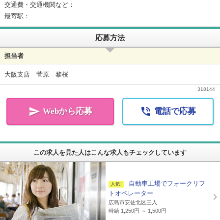
交通費・交通機関など：
最寄駅：
応募方法
担当者
大阪支店 菅原 黎桜
318144


Webから応募
電話で応募
この求人を見た人はこんな求人もチェックしています
自動車工場でフォークリフ
トオペレーター
広島市安佐北区三入
時給 1,250円 ～ 1,500円