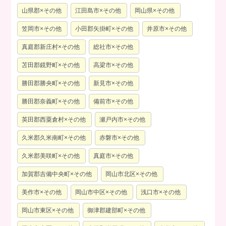
山県郡×その他
江田島市×その他
岡山県×その他
笠岡市×その他
小田郡矢掛町×その他
井原市×その他
真庭郡新庄村×その他
総社市×その他
苫田郡鏡野町×その他
高梁市×その他
勝田郡勝央町×その他
新見市×その他
勝田郡奈義町×その他
備前市×その他
英田郡西粟倉村×その他
瀬戸内市×その他
久米郡久米南町×その他
赤磐市×その他
久米郡美咲町×その他
真庭市×その他
加賀郡吉備中央町×その他
岡山市北区×その他
美作市×その他
岡山市中区×その他
浅口市×その他
岡山市東区×その他
御津郡建部町×その他