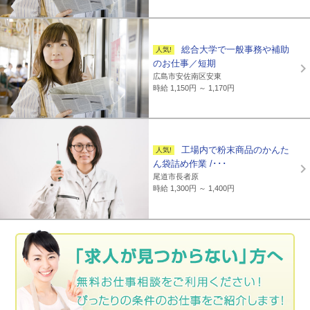
総合大学で一般事務や補助
のお仕事／短期
広島市安佐南区安東
時給 1,150円 ～ 1,170円
工場内で粉末商品のかんた
ん袋詰め作業 /･･･
尾道市長者原
時給 1,300円 ～ 1,400円