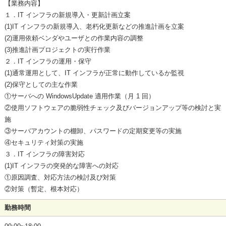
【業務内容】
１．IT インフラの新規導入・更新計画立案
(1)IT インフラの新規導入、老朽化更新などの推進計画を立案
(2)運用依頼ベンダやユーザとの作業内容の調整
(3)推進計画プロジェクトの実行作業
２．IT インフラの運用・保守
(1)通常運用として、IT インフラが正常に動作しているか監視
(2)保守としての主な作業
①サーバへの WindowsUpdate 適用作業（月 1 回）
②使用ソフトウェアの脆弱性チェック及びバージョンアップ等の検討と実
施
③サーバアカウントの棚卸、パスワードの定期変更等の実施
④セキュリティ対策の実施
３．IT インフラの障害対応
(1)IT インフラの突発的な障害への対応
①原因調査、対応方法の検討及び対策
②対策（暫定、根本対応）
勤務時間