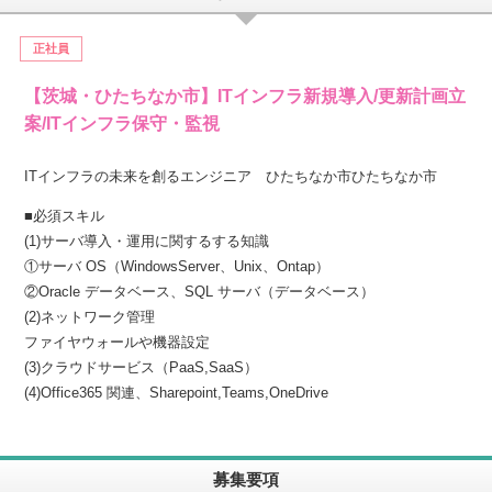
正社員
【茨城・ひたちなか市】ITインフラ新規導入/更新計画立
案/ITインフラ保守・監視
ITインフラの未来を創るエンジニア ひたちなか市ひたちなか市
■必須スキル
(1)サーバ導入・運用に関するする知識
①サーバ OS（WindowsServer、Unix、Ontap）
②Oracle データベース、SQL サーバ（データベース）
(2)ネットワーク管理
ファイヤウォールや機器設定
(3)クラウドサービス（PaaS,SaaS）
(4)Office365 関連、Sharepoint,Teams,OneDrive
募集要項