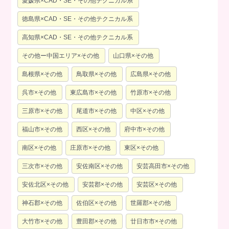
愛媛県×CAD・SE・その他テクニカル系
徳島県×CAD・SE・その他テクニカル系
高知県×CAD・SE・その他テクニカル系
その他ー中国エリア×その他
山口県×その他
島根県×その他
鳥取県×その他
広島県×その他
呉市×その他
東広島市×その他
竹原市×その他
三原市×その他
尾道市×その他
中区×その他
福山市×その他
西区×その他
府中市×その他
南区×その他
庄原市×その他
東区×その他
三次市×その他
安佐南区×その他
安芸高田市×その他
安佐北区×その他
安芸郡×その他
安芸区×その他
神石郡×その他
佐伯区×その他
世羅郡×その他
大竹市×その他
豊田郡×その他
廿日市市×その他