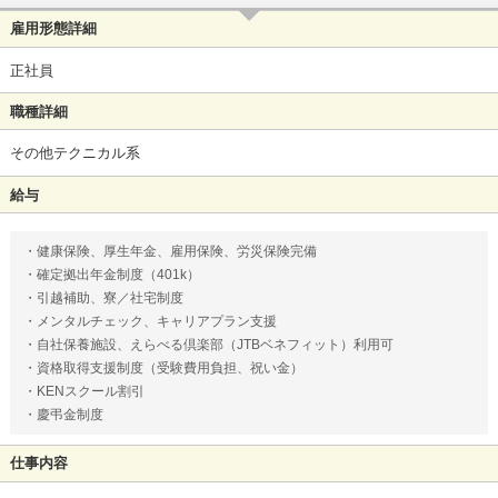
雇用形態詳細
正社員
職種詳細
その他テクニカル系
給与
・健康保険、厚生年金、雇用保険、労災保険完備
・確定拠出年金制度（401k）
・引越補助、寮／社宅制度
・メンタルチェック、キャリアプラン支援
・自社保養施設、えらべる倶楽部（JTBベネフィット）利用可
・資格取得支援制度（受験費用負担、祝い金）
・KENスクール割引
・慶弔金制度
仕事内容