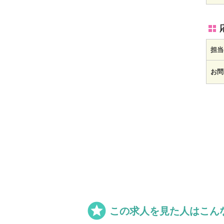
担当
お問

この求人を見た人はこん