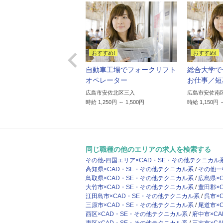

いなクリニックで朝食作
自動車工場でフォークリフト
総合大学で
お手伝い/お皿洗いや洗
オペレーター
お仕事／短
広島市安佐北区三入
広島市安佐南
時給 1,250円 ～ 1,500円
時給 1,150円 
市中区三川町
,150円 ～ 1,438円
同じ職種の他のエリアの求人を検索する
その他-四国エリア×CAD・SE・その他テクニカル
高知県×CAD・SE・その他テクニカル系
その他ー
鳥取県×CAD・SE・その他テクニカル系
広島県×
大竹市×CAD・SE・その他テクニカル系
豊田郡×
江田島市×CAD・SE・その他テクニカル系
呉市×
三原市×CAD・SE・その他テクニカル系
尾道市×
西区×CAD・SE・その他テクニカル系
府中市×C