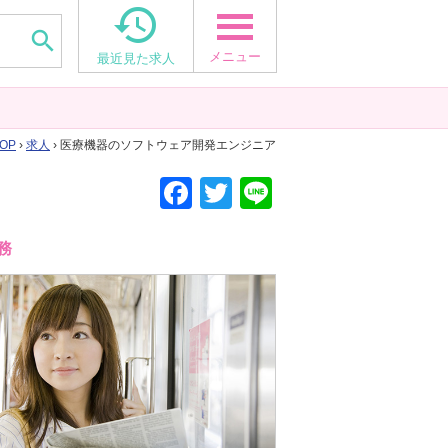


メニュー
最近見た求人
OP
›
求人
› 医療機器のソフトウェア開発エンジニア
F
T
Li
a
wi
n
c
tt
e
務
e
er
b
o
o
k