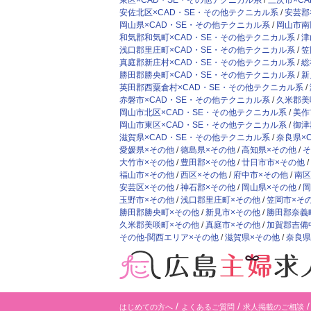
東区×CAD・SE・その他テクニカル系
三次市×C
安佐北区×CAD・SE・その他テクニカル系
安芸郡
岡山県×CAD・SE・その他テクニカル系
岡山市南
和気郡和気町×CAD・SE・その他テクニカル系
津
浅口郡里庄町×CAD・SE・その他テクニカル系
笠
真庭郡新庄村×CAD・SE・その他テクニカル系
総
勝田郡勝央町×CAD・SE・その他テクニカル系
新
英田郡西粟倉村×CAD・SE・その他テクニカル系
赤磐市×CAD・SE・その他テクニカル系
久米郡美
岡山市北区×CAD・SE・その他テクニカル系
美作
岡山市東区×CAD・SE・その他テクニカル系
御津
滋賀県×CAD・SE・その他テクニカル系
奈良県×
愛媛県×その他
徳島県×その他
高知県×その他
そ
大竹市×その他
豊田郡×その他
廿日市市×その他
福山市×その他
西区×その他
府中市×その他
南区
安芸区×その他
神石郡×その他
岡山県×その他
岡
玉野市×その他
浅口郡里庄町×その他
笠岡市×そ
勝田郡勝央町×その他
新見市×その他
勝田郡奈義
久米郡美咲町×その他
真庭市×その他
加賀郡吉備
その他-関西エリア×その他
滋賀県×その他
奈良県
はじめての方へ
よくあるご質問
求人掲載のご相談