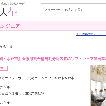
「広島主婦求人ナビ」
エンジニア
広島主婦求人ナビ
T
.07.07更新
城・水戸市】医療用複合型自動分析装置のソフトウェア開発業
社員
機器のソフトウェア開発エンジニア 水戸市水戸市
要スキル
発言語を使用した開発業務経験
迎スキル