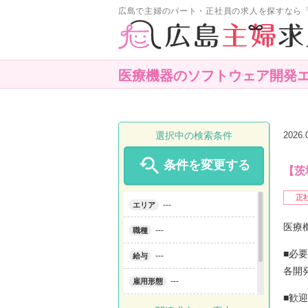
広島で主婦のパート・正社員の求人を探すなら
医療機器のソフトウェア開発
選択中の検索条件
2026

条件を変更する
【茨
正
---
エリア
医療
---
職種
■必
---
給与
各開
---
雇用形態
■歓
---
こだわり条件