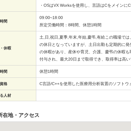
・OSはVX Worksを使用し、言語はCをメインに
09:00~18:00
時間
所定労働時間：8時間、休憩1時間
土,日,祝日,夏季,年末,年始,慶弔,有給この職場
の休日となっていますが、土日出勤も定期的に発
・休暇
の休暇があり、産休や育児、介護、慶弔の休暇も
付与され、最大20日まで取得でき、取得率は高い
休憩1時間
時間
C言語/C++を使用した医療用分析装置のソフトウ
資格
る人材
所在地・アクセス