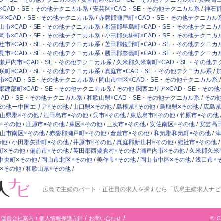
AD・SE・その他テクニカル系
安佐南区×CAD・SE・その他テクニカル系
安芸高田
×CAD・SE・その他テクニカル系
安芸区×CAD・SE・その他テクニカル系
神石郡
区×CAD・SE・その他テクニカル系
赤磐郡瀬戸町×CAD・SE・その他テクニカル
山市×CAD・SE・その他テクニカル系
都窪郡早島町×CAD・SE・その他テクニカ
岡市×CAD・SE・その他テクニカル系
小田郡矢掛町×CAD・SE・その他テクニカ
社市×CAD・SE・その他テクニカル系
苫田郡鏡野町×CAD・SE・その他テクニカ
見市×CAD・SE・その他テクニカル系
勝田郡奈義町×CAD・SE・その他テクニカ
瀬戸内市×CAD・SE・その他テクニカル系
久米郡久米南町×CAD・SE・その他テ
咲町×CAD・SE・その他テクニカル系
真庭市×CAD・SE・その他テクニカル系
市×CAD・SE・その他テクニカル系
岡山市中区×CAD・SE・その他テクニカル系
郡建部町×CAD・SE・その他テクニカル系
その他-関西エリア×CAD・SE・その
CAD・SE・その他テクニカル系
和歌山県×CAD・SE・その他テクニカル系
その他
の他ー中国エリア×その他
山口県×その他
島根県×その他
鳥取県×その他
広島県
山県郡×その他
江田島市×その他
呉市×その他
東広島市×その他
竹原市×その他
×その他
庄原市×その他
東区×その他
三次市×その他
安佐南区×その他
安芸高
山市南区×その他
赤磐郡瀬戸町×その他
倉敷市×その他
和気郡和気町×その他
津
の他
小田郡矢掛町×その他
井原市×その他
真庭郡新庄村×その他
総社市×その他
町×その他
備前市×その他
英田郡西粟倉村×その他
瀬戸内市×その他
久米郡久米
中央町×その他
岡山市北区×その他
美作市×その他
岡山市中区×その他
浅口市×
×その他
和歌山県×その他
広島で主婦のパート・正社員の求人
を探すなら「広島主婦求人ナビ
© C
運営会社案内
個人情報保護方針
お問い合わせ