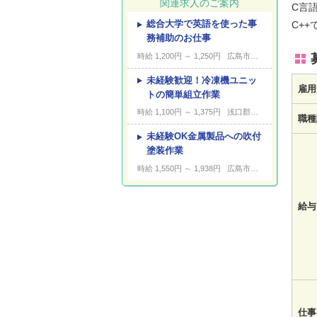
関連求人のご案内
C言
総合大学で英語を使った事
C+
---
キーワード
務補助のお仕事
時給 1,200円 ～ 1,250円
広島市安佐南区安東
未経験歓迎！冷凍機ユニッ
雇用
トの簡単組立作業
時給 1,100円 ～ 1,375円
浅口郡里庄町大字里見
職種
未経験OK金属製品への吹付
塗装作業
時給 1,550円 ～ 1,938円
広島市安芸区船越南
給与
仕事