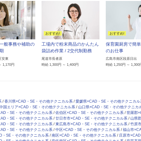
一般事務や補助の
工場内で粉末商品のかんたん
保育園厨房で簡単
期
袋詰め作業 / 2交代制勤務
のお仕事
区安東
尾道市長者原
広島市南区段原日出
～ 1,170円
時給 1,300円 ～ 1,400円
時給 1,250円 ～ 1,300
系
香川県×CAD・SE・その他テクニカル系
愛媛県×CAD・SE・その他テクニカル
中国エリア×CAD・SE・その他テクニカル系
山口県×CAD・SE・その他テクニカ
CAD・SE・その他テクニカル系
佐伯区×CAD・SE・その他テクニカル系
世羅郡×
CAD・SE・その他テクニカル系
廿日市市×CAD・SE・その他テクニカル系
山県郡
CAD・SE・その他テクニカル系
東広島市×CAD・SE・その他テクニカル系
竹原市
CAD・SE・その他テクニカル系
中区×CAD・SE・その他テクニカル系
福山市×C
AD・SE・その他テクニカル系
南区×CAD・SE・その他テクニカル系
庄原市×CA