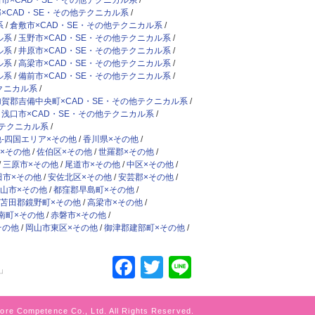
市×CAD・SE・その他テクニカル系
×CAD・SE・その他テクニカル系
系
倉敷市×CAD・SE・その他テクニカル系
ル系
玉野市×CAD・SE・その他テクニカル系
ル系
井原市×CAD・SE・その他テクニカル系
ル系
高梁市×CAD・SE・その他テクニカル系
ル系
備前市×CAD・SE・その他テクニカル系
クニカル系
加賀郡吉備中央町×CAD・SE・その他テクニカル系
浅口市×CAD・SE・その他テクニカル系
他テクニカル系
-四国エリア×その他
香川県×その他
×その他
佐伯区×その他
世羅郡×その他
三原市×その他
尾道市×その他
中区×その他
田市×その他
安佐北区×その他
安芸郡×その他
山市×その他
都窪郡早島町×その他
苫田郡鏡野町×その他
高梁市×その他
南町×その他
赤磐市×その他
その他
岡山市東区×その他
御津郡建部町×その他
Facebook
Twitter
Line
」
ore Competence Co., Ltd. All Rights Reserved.