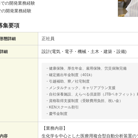
語での開発業務経験
+での開発業務経験
募集要項
正社員
形態詳細
設計(電気・電子・機械・土木・建築・設備)
詳細
・健康保険、厚生年金、雇用保険、労災保険完備
・確定拠出年金制度（401k）
・引越補助、寮／社宅制度
・メンタルチェック、キャリアプラン支援
・自社保養施設、えらべる倶楽部（JTBベネフィット）
・資格取得支援制度（受験費用負担、祝い金）
・KENスクール割引
・慶弔金制度
【業務内容】
生化学を中心とした医療用複合型自動分析装置の
内容