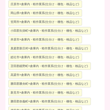
庄原市×倉庫内・軽作業系(仕分け・梱包・検品など)
岡山県×倉庫内・軽作業系(仕分け・梱包・検品など)
笠岡市×倉庫内・軽作業系(仕分け・梱包・検品など)
小田郡矢掛町×倉庫内・軽作業系(仕分け・梱包・検品など)
井原市×倉庫内・軽作業系(仕分け・梱包・検品など)
真庭郡新庄村×倉庫内・軽作業系(仕分け・梱包・検品など)
総社市×倉庫内・軽作業系(仕分け・梱包・検品など)
苫田郡鏡野町×倉庫内・軽作業系(仕分け・梱包・検品など)
高梁市×倉庫内・軽作業系(仕分け・梱包・検品など)
勝田郡勝央町×倉庫内・軽作業系(仕分け・梱包・検品など)
新見市×倉庫内・軽作業系(仕分け・梱包・検品など)
勝田郡奈義町×倉庫内・軽作業系(仕分け・梱包・検品など)