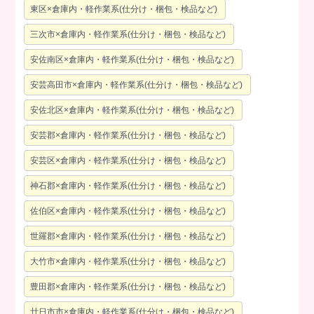
東区×倉庫内・軽作業系(仕分け・梱包・検品など)
三次市×倉庫内・軽作業系(仕分け・梱包・検品など)
安佐南区×倉庫内・軽作業系(仕分け・梱包・検品など)
安芸高田市×倉庫内・軽作業系(仕分け・梱包・検品など)
安佐北区×倉庫内・軽作業系(仕分け・梱包・検品など)
安芸郡×倉庫内・軽作業系(仕分け・梱包・検品など)
安芸区×倉庫内・軽作業系(仕分け・梱包・検品など)
神石郡×倉庫内・軽作業系(仕分け・梱包・検品など)
佐伯区×倉庫内・軽作業系(仕分け・梱包・検品など)
世羅郡×倉庫内・軽作業系(仕分け・梱包・検品など)
大竹市×倉庫内・軽作業系(仕分け・梱包・検品など)
豊田郡×倉庫内・軽作業系(仕分け・梱包・検品など)
廿日市市×倉庫内・軽作業系(仕分け・梱包・検品など)