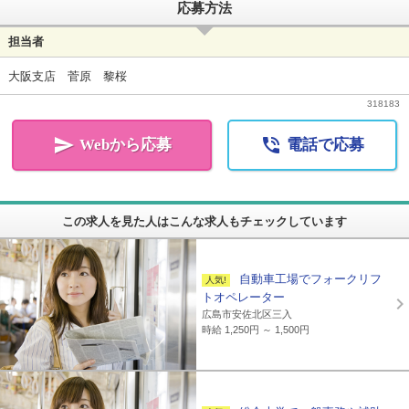
応募方法
担当者
大阪支店 菅原 黎桜
318183


Webから応募
電話で応募
この求人を見た人はこんな求人もチェックしています
自動車工場でフォークリフ
トオペレーター
広島市安佐北区三入
時給 1,250円 ～ 1,500円