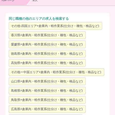
TOPページ
求人
同じ職種の他のエリアの求人を検索する
その他-四国エリア×倉庫内・軽作業系(仕分け・梱包・検品など)
香川県×倉庫内・軽作業系(仕分け・梱包・検品など)
愛媛県×倉庫内・軽作業系(仕分け・梱包・検品など)
徳島県×倉庫内・軽作業系(仕分け・梱包・検品など)
高知県×倉庫内・軽作業系(仕分け・梱包・検品など)
その他ー中国エリア×倉庫内・軽作業系(仕分け・梱包・検品など)
山口県×倉庫内・軽作業系(仕分け・梱包・検品など)
島根県×倉庫内・軽作業系(仕分け・梱包・検品など)
鳥取県×倉庫内・軽作業系(仕分け・梱包・検品など)
広島県×倉庫内・軽作業系(仕分け・梱包・検品など)