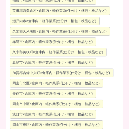
備前市×倉庫内・軽作業系(仕分け・梱包・検品など)
英田郡西粟倉村×倉庫内・軽作業系(仕分け・梱包・検品など)
瀬戸内市×倉庫内・軽作業系(仕分け・梱包・検品など)
久米郡久米南町×倉庫内・軽作業系(仕分け・梱包・検品など)
赤磐市×倉庫内・軽作業系(仕分け・梱包・検品など)
久米郡美咲町×倉庫内・軽作業系(仕分け・梱包・検品など)
真庭市×倉庫内・軽作業系(仕分け・梱包・検品など)
加賀郡吉備中央町×倉庫内・軽作業系(仕分け・梱包・検品など)
岡山市北区×倉庫内・軽作業系(仕分け・梱包・検品など)
美作市×倉庫内・軽作業系(仕分け・梱包・検品など)
岡山市中区×倉庫内・軽作業系(仕分け・梱包・検品など)
浅口市×倉庫内・軽作業系(仕分け・梱包・検品など)
岡山市東区×倉庫内・軽作業系(仕分け・梱包・検品など)