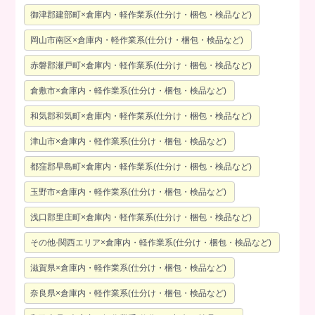
御津郡建部町×倉庫内・軽作業系(仕分け・梱包・検品など)
岡山市南区×倉庫内・軽作業系(仕分け・梱包・検品など)
赤磐郡瀬戸町×倉庫内・軽作業系(仕分け・梱包・検品など)
倉敷市×倉庫内・軽作業系(仕分け・梱包・検品など)
和気郡和気町×倉庫内・軽作業系(仕分け・梱包・検品など)
津山市×倉庫内・軽作業系(仕分け・梱包・検品など)
都窪郡早島町×倉庫内・軽作業系(仕分け・梱包・検品など)
玉野市×倉庫内・軽作業系(仕分け・梱包・検品など)
浅口郡里庄町×倉庫内・軽作業系(仕分け・梱包・検品など)
その他-関西エリア×倉庫内・軽作業系(仕分け・梱包・検品など)
滋賀県×倉庫内・軽作業系(仕分け・梱包・検品など)
奈良県×倉庫内・軽作業系(仕分け・梱包・検品など)