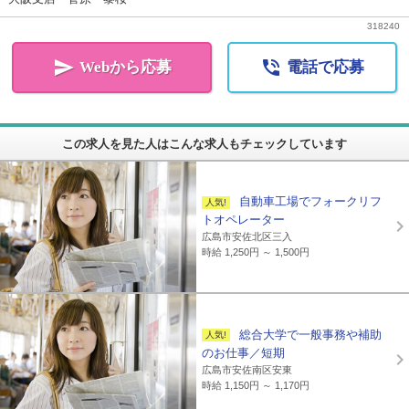
318240


Webから応募
電話で応募
この求人を見た人はこんな求人もチェックしています
自動車工場でフォークリフ
トオペレーター
広島市安佐北区三入
時給 1,250円 ～ 1,500円
総合大学で一般事務や補助
のお仕事／短期
広島市安佐南区安東
時給 1,150円 ～ 1,170円