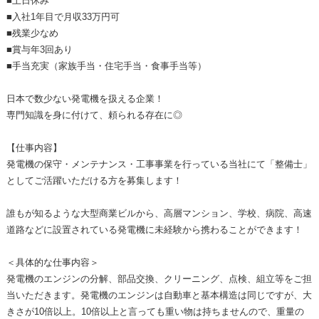
■土日休み
■入社1年目で月収33万円可
■残業少なめ
■賞与年3回あり
■手当充実（家族手当・住宅手当・食事手当等）
日本で数少ない発電機を扱える企業！
専門知識を身に付けて、頼られる存在に◎
【仕事内容】
発電機の保守・メンテナンス・工事事業を行っている当社にて「整備士」
としてご活躍いただける方を募集します！
誰もが知るような大型商業ビルから、高層マンション、学校、病院、高速
道路などに設置されている発電機に未経験から携わることができます！
＜具体的な仕事内容＞
発電機のエンジンの分解、部品交換、クリーニング、点検、組立等をご担
当いただきます。発電機のエンジンは自動車と基本構造は同じですが、大
きさが10倍以上。10倍以上と言っても重い物は持ちませんので、重量の