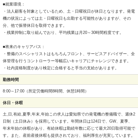
■就業環境：
・法人顧客を対象としているため、土・日曜祝日が休日となります。発電
機の状況によっては土・日曜祝日も出勤する可能性がありますが、その
分、他で振替休日を取得できます。
・残業抑制に取り組んでおり、平均残業は月20～30時間程度です。
■将来のキャリアパス：
・整備のスペシャリストはもちろんフロント、サービスアドバイザー、全
体管理を行うコントローラー等幅広いキャリアにチャレンジできます。
・社内資格制度があり検定に合格すると手当の支給があります。
勤務時間
8:00～17:00（所定労働時間8時間、休憩1時間）
休日・休暇
土,日,有給,夏季,年末,年始この求人は愛知県での発電機の整備職で、週休2
日制（土日休み）を採用しています。年間休日は124日で、GW、夏季、
年末年始の休暇があり、有給休暇は勤続年数に応じて最大20日取得可能で
す。また、産前産後休暇も提供されており、福利厚生が充実しています。