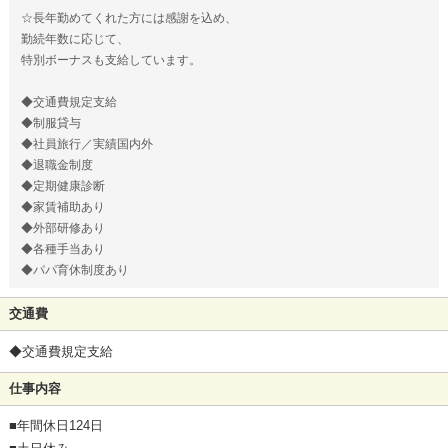
☆長年勤めてくれた方には感謝を込め、
勤続年数に応じて、
特別ボーナスも支給しています。
◆交通費規定支給
◆制服貸与
◆社員旅行／実績国内外
◆退職金制度
◆定期健康診断
◆家賃補助あり
◆外部研修あり
◆各種手当あり
◆パパ育休制度あり
交通費
◆交通費規定支給
仕事内容
■年間休日124日