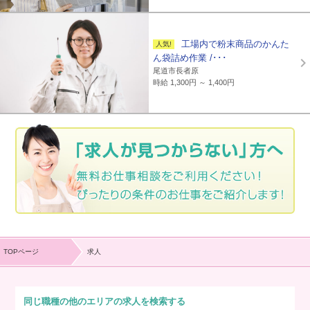
工場内で粉末商品のかんた
ん袋詰め作業 /･･･
尾道市長者原
時給 1,300円 ～ 1,400円
TOPページ
求人
同じ職種の他のエリアの求人を検索する