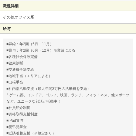
職種詳細
その他オフィス系
給与
■昇給：年2回（5月・11月）
■賞与：年2回（6月・12月）※業績による
■各種社会保険完備
■健康診断
■交通費全額支給
■地域手当（エリアによる）
■出張手当
■社内部活動支援（最大年間2万円の活動費を支給）
└ゲーム部、インドア、ゴルフ、映画、ランチ、フィットネス、他スポーツ
など、ユニークな部活が活動中！
■社員紹介制度
■資格取得支援制度
■iPad貸与
■慶弔見舞金
■近隣引越支援（※規定あり）