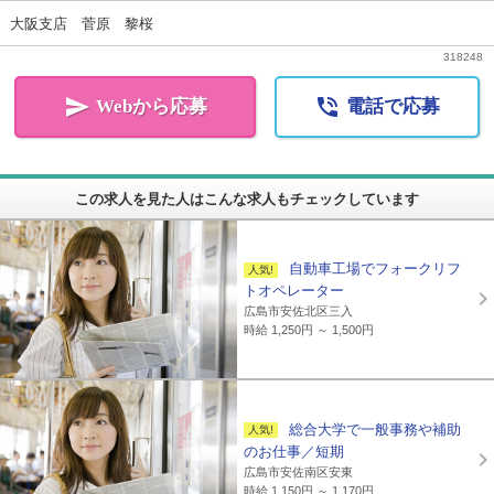
大阪支店 菅原 黎桜
318248


Webから応募
電話で応募
この求人を見た人はこんな求人もチェックしています
自動車工場でフォークリフ
トオペレーター
広島市安佐北区三入
時給 1,250円 ～ 1,500円
総合大学で一般事務や補助
のお仕事／短期
広島市安佐南区安東
時給 1,150円 ～ 1,170円