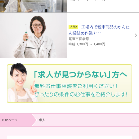
工場内で粉末商品のかんた
ん袋詰め作業 /･･･
尾道市長者原
時給 1,300円 ～ 1,400円
TOPページ
求人