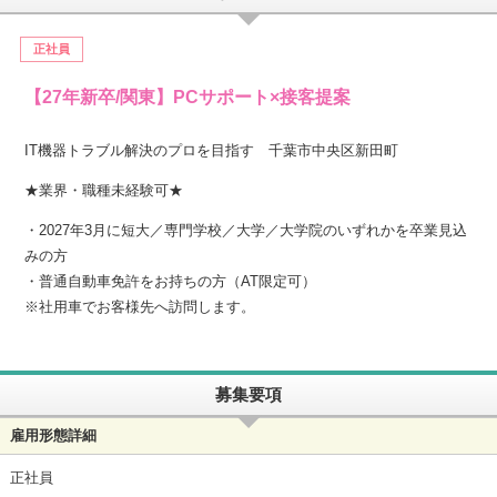
正社員
【27年新卒/関東】PCサポート×接客提案
IT機器トラブル解決のプロを目指す 千葉市中央区新田町
★業界・職種未経験可★
・2027年3月に短大／専門学校／大学／大学院のいずれかを卒業見込
みの方
・普通自動車免許をお持ちの方（AT限定可）
※社用車でお客様先へ訪問します。
募集要項
雇用形態詳細
正社員