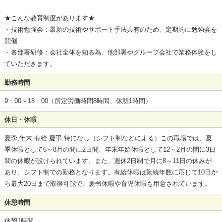
★こんな教育制度があります★
・技術勉強会：最新の技術やサポート手法共有のため、定期的に勉強会を
開催
・各部署研修：会社全体を知る為、他部署やグループ会社で業務体験をし
ていただきます。
勤務時間
9：00～18：00（所定労働時間8時間、休憩1時間）
休日・休暇
夏季,年末,有給,慶弔,特になし（シフト制などによる）この職場では、夏
季休暇として6～8月の間に2日間、年末年始休暇として12～2月の間に3日
間の休暇が設けられています。また、週休2日制で月に8～11日の休みが
あり、シフト制での勤務となります。有給休暇は勤続年数に応じて10日か
ら最大20日まで取得可能で、慶弔休暇や育児休暇も用意されています。
休憩時間
休憩1時間