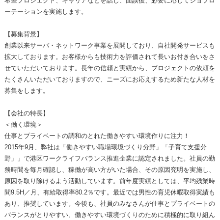
希望プロジェクト、キャリアなどを話し、面談後、必要に応じてジョブロ
ーテーションを実施します。
【募集背景】
創業以来サーバ・ネットワーク事業を展開しており、自社開発サービスも
拡大しております。お客様からも技術力を評価されて長いお付き合いをさ
せていただいております。長年の信頼と実績から、プロジェクトの依頼を
たくさんいただいておりますので、ニーズにお応えするため新たな人材を
募集をします。
【会社の特長】
＜働く環境＞
仕事とプライベートの調和のとれた働きやすい環境作りに注力！
2015年9月、弊社は「働きやすい職場環境づくり分野」「子育て支援分
野」」で港区ワークライフバランス推進企業に認定されました。社員の勤
務時間を毎月確認し、稼働が高い方がいた場合、その原因究明を実施し、
原因を取り除けるよう活動しています。前年度実績としては、平均残業時
間9.5H／月、有給取得率80.2％です。最近では男性の育児休暇取得実績も
あり、推奨しています。今後も、社員のみなさんが仕事とプライベートの
バランスがとりやすい、働きやすい環境づくりのために積極的に取り組ん