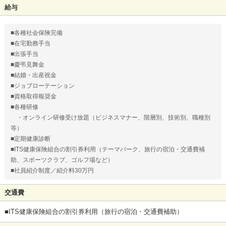
給与
■各種社会保険完備
■在宅勤務手当
■出張手当
■慶弔見舞金
■結婚・出産祝金
■ジョブローテーション
■資格取得報奨金
■各種研修
・オンライン研修受け放題（ビジネスマナー、階層別、技術別、職種別
等）
■定期健康診断
■ITS健康保険組合の割引券利用（テーマパーク、旅行の宿泊・交通費補
助、スポーツクラブ、ゴルフ場など）
■社員紹介制度／紹介料30万円
交通費
■ITS健康保険組合の割引券利用（旅行の宿泊・交通費補助）