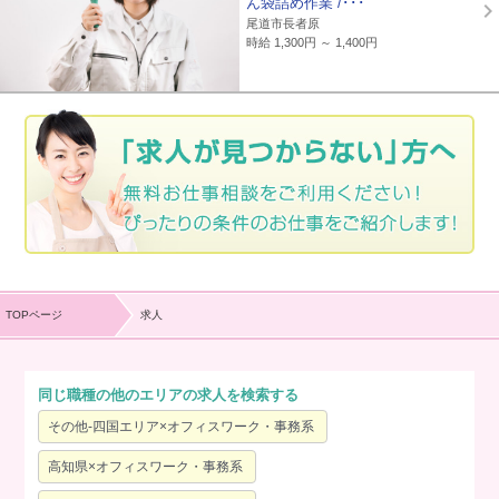
ん袋詰め作業 /･･･
尾道市長者原
時給 1,300円 ～ 1,400円
TOPページ
求人
同じ職種の他のエリアの求人を検索する
その他-四国エリア×オフィスワーク・事務系
高知県×オフィスワーク・事務系