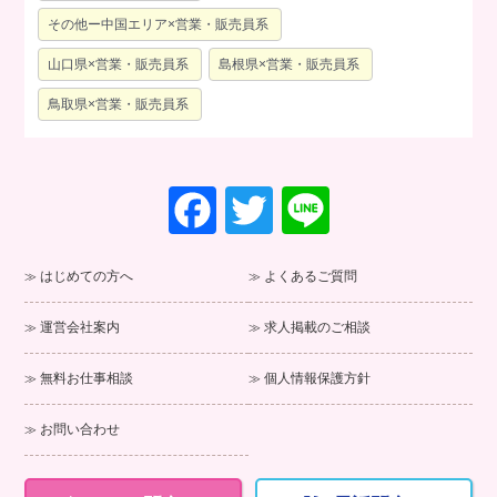
その他ー中国エリア×営業・販売員系
山口県×営業・販売員系
島根県×営業・販売員系
鳥取県×営業・販売員系
F
T
Li
a
wi
n
c
tt
e
はじめての方へ
よくあるご質問
e
er
運営会社案内
求人掲載のご相談
b
o
無料お仕事相談
個人情報保護方針
o
お問い合わせ
k