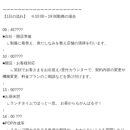
ーーーーーーーーーーーーーーーーーーーーー
【1日の流れ】 ※10:00～19:00勤務の場合
09：45????
■出社・開店準備
∟制服に着替え、身だしなみを整え店舗の清掃を行います。
↓
10：00????
■開店・お客様対応
∟笑顔でお客さまをお出迎え♪受付カウンターで、契約内容の変更や
機種変更、料金プランのご相談などを受け付けます。
↓
13：00????
■お昼休憩
∟ランチタイムでほっと一息。 お昼からもがんばるぞ！
↓
14：00 ???
■POP作成等
∟スタッフ同士でＰＯＰ作成の相談や、 わからないことを質問したり