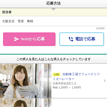
応募方法
担当者
大阪支店 菅原 黎桜
318298


Webから応募
電話で応募
この求人を見た人はこんな求人もチェックしています
自動車工場でフォークリフ
トオペレーター
広島市安佐北区三入
時給 1,250円 ～ 1,500円