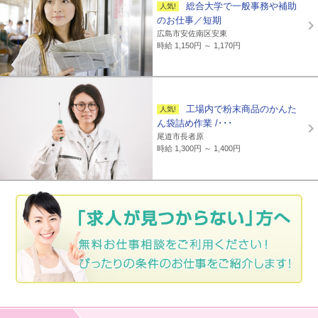
総合大学で一般事務や補助
のお仕事／短期
広島市安佐南区安東
時給 1,150円 ～ 1,170円
工場内で粉末商品のかんた
ん袋詰め作業 /･･･
尾道市長者原
時給 1,300円 ～ 1,400円