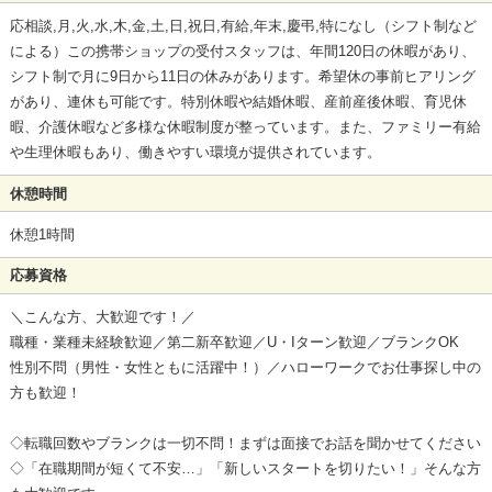
応相談,月,火,水,木,金,土,日,祝日,有給,年末,慶弔,特になし（シフト制など
による）この携帯ショップの受付スタッフは、年間120日の休暇があり、
シフト制で月に9日から11日の休みがあります。希望休の事前ヒアリング
があり、連休も可能です。特別休暇や結婚休暇、産前産後休暇、育児休
暇、介護休暇など多様な休暇制度が整っています。また、ファミリー有給
や生理休暇もあり、働きやすい環境が提供されています。
休憩時間
休憩1時間
応募資格
＼こんな方、大歓迎です！／
職種・業種未経験歓迎／第二新卒歓迎／U・Iターン歓迎／ブランクOK
性別不問（男性・女性ともに活躍中！）／ハローワークでお仕事探し中の
方も歓迎！
◇転職回数やブランクは一切不問！まずは面接でお話を聞かせてください
◇「在職期間が短くて不安…」「新しいスタートを切りたい！」そんな方