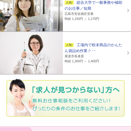
総合大学で一般事務や補助
のお仕事／短期
広島市安佐南区安東
時給 1,150円 ～ 1,170円
工場内で粉末商品のかんた
ん袋詰め作業 /･･･
尾道市長者原
時給 1,300円 ～ 1,400円