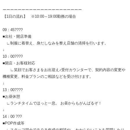
ーーーーーーーーーーーーーーーーーーーーー
【1日の流れ】 ※10:00～19:00勤務の場合
09：45????
■出社・開店準備
∟制服に着替え、身だしなみを整え店舗の清掃を行います。
↓
10：00????
■開店・お客様対応
∟笑顔でお客さまをお出迎え♪受付カウンターで、契約内容の変更や
機種変更、料金プランのご相談などを受け付けます。
↓
13：00????
■お昼休憩
∟ランチタイムでほっと一息。 お昼からもがんばるぞ！
↓
14：00 ???
■POP作成等
∟スタッフ同士でＰＯＰ作成の相談や、 わからないことを質問したり