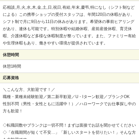
応相談,月,火,水,木,金,土,日,祝日,有給,年末,慶弔,特になし（シフト制など
による）この携帯ショップの受付スタッフは、年間120日の休暇があり、
シフト制で月に9日から11日の休みがあります。希望休の事前ヒアリング
があり、連休も可能です。特別休暇や結婚休暇、産前産後休暇、育児休
暇、介護休暇など多様な休暇制度が整っています。また、ファミリー有給
や生理休暇もあり、働きやすい環境が提供されています。
休憩時間
休憩1時間
応募資格
＼こんな方、大歓迎です！／
職種・業種未経験歓迎／第二新卒歓迎／U・Iターン歓迎／ブランクOK
性別不問（男性・女性ともに活躍中！）／ハローワークでお仕事探し中の
方も歓迎！
◇転職回数やブランクは一切不問！まずは面接でお話を聞かせてください
◇「在職期間が短くて不安…」「新しいスタートを切りたい！」そんな方