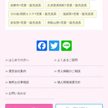
赤磐市×営業・販売員系
久米郡美咲町×営業・販売員系
その他-関西エリア×営業・販売員系
滋賀県×営業・販売員系
奈良県×営業・販売員系
和歌山県×営業・販売員系
F
T
Li
a
wi
n
c
tt
e
はじめての方へ
よくあるご質問
e
er
運営会社案内
求人掲載のご相談
b
o
無料お仕事相談
個人情報保護方針
o
お問い合わせ
k