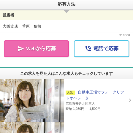
応募方法
担当者
大阪支店 菅原 黎桜
318300


Webから応募
電話で応募
この求人を見た人はこんな求人もチェックしています
自動車工場でフォークリフ
トオペレーター
広島市安佐北区三入
時給 1,250円 ～ 1,500円