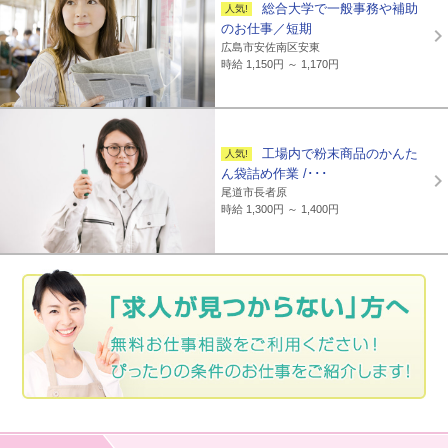
総合大学で一般事務や補助
のお仕事／短期
広島市安佐南区安東
時給 1,150円 ～ 1,170円
工場内で粉末商品のかんた
ん袋詰め作業 /･･･
尾道市長者原
時給 1,300円 ～ 1,400円