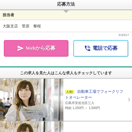
応募方法
担当者
大阪支店 菅原 黎桜
318317


Webから応募
電話で応募
この求人を見た人はこんな求人もチェックしています
自動車工場でフォークリフ
トオペレーター
広島市安佐北区三入
時給 1,250円 ～ 1,500円