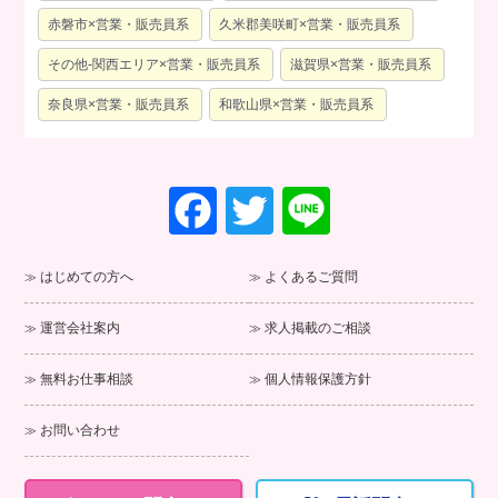
赤磐市×営業・販売員系
久米郡美咲町×営業・販売員系
その他-関西エリア×営業・販売員系
滋賀県×営業・販売員系
奈良県×営業・販売員系
和歌山県×営業・販売員系
F
T
Li
a
wi
n
c
tt
e
はじめての方へ
よくあるご質問
e
er
運営会社案内
求人掲載のご相談
b
o
無料お仕事相談
個人情報保護方針
o
お問い合わせ
k