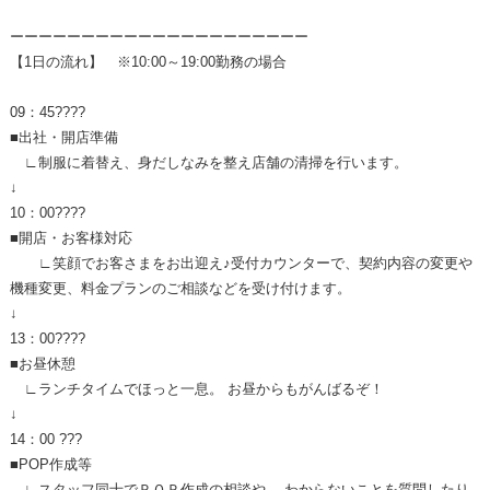
ーーーーーーーーーーーーーーーーーーーーー
【1日の流れ】 ※10:00～19:00勤務の場合
09：45????
■出社・開店準備
∟制服に着替え、身だしなみを整え店舗の清掃を行います。
↓
10：00????
■開店・お客様対応
∟笑顔でお客さまをお出迎え♪受付カウンターで、契約内容の変更や
機種変更、料金プランのご相談などを受け付けます。
↓
13：00????
■お昼休憩
∟ランチタイムでほっと一息。 お昼からもがんばるぞ！
↓
14：00 ???
■POP作成等
∟スタッフ同士でＰＯＰ作成の相談や、 わからないことを質問したり