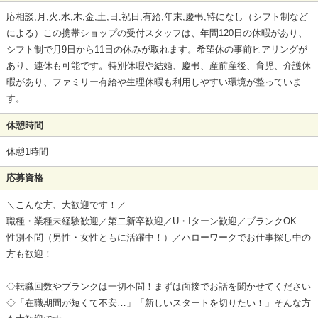
応相談,月,火,水,木,金,土,日,祝日,有給,年末,慶弔,特になし（シフト制など
による）この携帯ショップの受付スタッフは、年間120日の休暇があり、
シフト制で月9日から11日の休みが取れます。希望休の事前ヒアリングが
あり、連休も可能です。特別休暇や結婚、慶弔、産前産後、育児、介護休
暇があり、ファミリー有給や生理休暇も利用しやすい環境が整っていま
す。
休憩時間
休憩1時間
応募資格
＼こんな方、大歓迎です！／
職種・業種未経験歓迎／第二新卒歓迎／U・Iターン歓迎／ブランクOK
性別不問（男性・女性ともに活躍中！）／ハローワークでお仕事探し中の
方も歓迎！
◇転職回数やブランクは一切不問！まずは面接でお話を聞かせてください
◇「在職期間が短くて不安…」「新しいスタートを切りたい！」そんな方