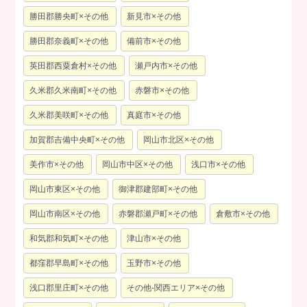
勝田郡勝央町×その他
新見市×その他
勝田郡奈義町×その他
備前市×その他
英田郡西粟倉村×その他
瀬戸内市×その他
久米郡久米南町×その他
赤磐市×その他
久米郡美咲町×その他
真庭市×その他
加賀郡吉備中央町×その他
岡山市北区×その他
美作市×その他
岡山市中区×その他
浅口市×その他
岡山市東区×その他
御津郡建部町×その他
岡山市南区×その他
赤磐郡瀬戸町×その他
倉敷市×その他
和気郡和気町×その他
津山市×その他
都窪郡早島町×その他
玉野市×その他
浅口郡里庄町×その他
その他-関西エリア×その他