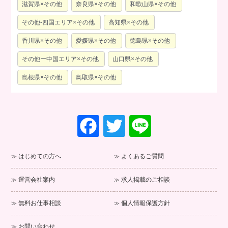
滋賀県×その他
奈良県×その他
和歌山県×その他
その他-四国エリア×その他
高知県×その他
香川県×その他
愛媛県×その他
徳島県×その他
その他ー中国エリア×その他
山口県×その他
島根県×その他
鳥取県×その他
F
T
Li
a
wi
n
c
tt
e
はじめての方へ
よくあるご質問
e
er
運営会社案内
求人掲載のご相談
b
o
無料お仕事相談
個人情報保護方針
o
お問い合わせ