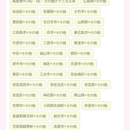
鳥取県×CAD・SE・その他テクニカル系
広島県×その他
佐伯区×その他
世羅郡×その他
大竹市×その他
豊田郡×その他
廿日市市×その他
山県郡×その他
江田島市×その他
呉市×その他
東広島市×その他
竹原市×その他
三原市×その他
尾道市×その他
中区×その他
福山市×その他
西区×その他
府中市×その他
南区×その他
庄原市×その他
東区×その他
三次市×その他
安佐南区×その他
安芸高田市×その他
安佐北区×その他
安芸郡×その他
安芸区×その他
神石郡×その他
岡山県×その他
笠岡市×その他
小田郡矢掛町×その他
井原市×その他
真庭郡新庄村×その他
総社市×その他
苫田郡鏡野町×その他
高梁市×その他