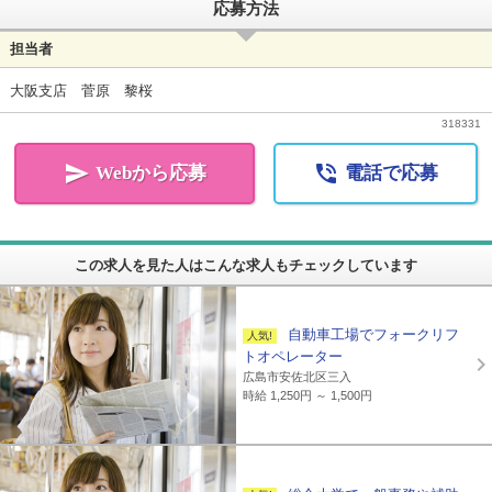
応募方法
担当者
大阪支店 菅原 黎桜
318331


Webから応募
電話で応募
この求人を見た人はこんな求人もチェックしています
自動車工場でフォークリフ
トオペレーター
広島市安佐北区三入
時給 1,250円 ～ 1,500円