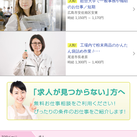
総合大学で一般事務や補助
のお仕事／短期
広島市安佐南区安東
時給 1,150円 ～ 1,170円
工場内で粉末商品のかんた
ん袋詰め作業 /･･･
尾道市長者原
時給 1,300円 ～ 1,400円
TOPページ
求人