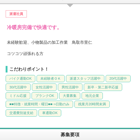
派遣社員
冷暖房完備で快適です。
未経験歓迎、小物製品の加工作業 鳥取市里仁
コツコツ頑張れる方
こだわりポイント！
バイク通勤OK
未経験者ＯＫ
派遣スタッフ活躍中
20代活躍中
30代活躍中
女性活躍中
男性活躍中
新卒・第二新卒応援
ミドル応援
ブランクOK
大量募集
地元企業
■■特徴・就業時間・曜日■■->日勤のみ
残業月20時間未満
交通費別途支給
車通勤OK
募集要項