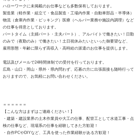
ハローワークに未掲載のお仕事なども多数保有しております。
製造業（軽作業・組立て・食品製造・工場内作業・自動車部品・半導体）
物流（倉庫内作業・ピッキング）医療（ヘルパー業務や施設内調理）など
の仕事を得意としております。
パートタイム（主婦パート・主夫パート）、アルバイトで働きたい！日勤
のみで（夜勤のみ）で働きたい！土日祝休みたいといった御要望など、
雇用形態・年齢に限らず高収入・高時給の派遣のお仕事を提供します。
電話及びメールで24時間体制での受付を行っております。
広島・山口・岡山・県外・県内問わず、応募の方に出張面接も随時行って
おりますので、お気軽にお問い合わせください。
＝＝＝＝＝＝
【こんな方はまずはご連絡ください！】
・建築・建設業界の土木作業員や大工の仕事、配管工として水道工事・点
検の仕事など、現場系の仕事を経験してきた方歓迎！
・自作PCやDIYなど、工具を使った作業経験がある方歓迎！