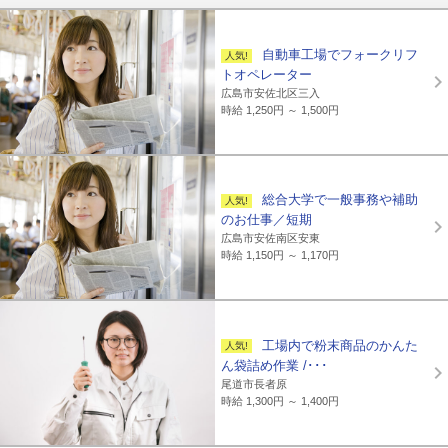
自動車工場でフォークリフ
トオペレーター
広島市安佐北区三入
時給 1,250円 ～ 1,500円
総合大学で一般事務や補助
のお仕事／短期
広島市安佐南区安東
時給 1,150円 ～ 1,170円
工場内で粉末商品のかんた
ん袋詰め作業 /･･･
尾道市長者原
時給 1,300円 ～ 1,400円