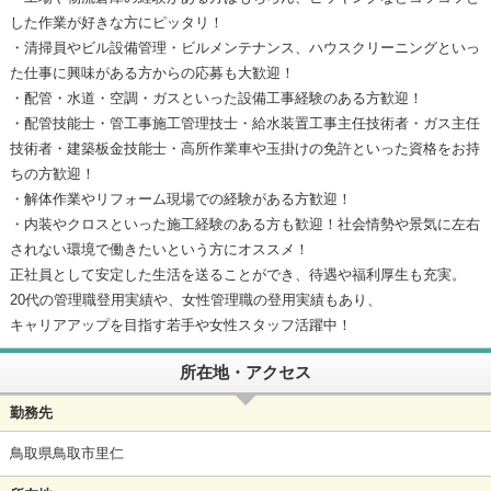
した作業が好きな方にピッタリ！
・清掃員やビル設備管理・ビルメンテナンス、ハウスクリーニングといっ
た仕事に興味がある方からの応募も大歓迎！
・配管・水道・空調・ガスといった設備工事経験のある方歓迎！
・配管技能士・管工事施工管理技士・給水装置工事主任技術者・ガス主任
技術者・建築板金技能士・高所作業車や玉掛けの免許といった資格をお持
ちの方歓迎！
・解体作業やリフォーム現場での経験がある方歓迎！
・内装やクロスといった施工経験のある方も歓迎！社会情勢や景気に左右
されない環境で働きたいという方にオススメ！
正社員として安定した生活を送ることができ、待遇や福利厚生も充実。
20代の管理職登用実績や、女性管理職の登用実績もあり、
キャリアアップを目指す若手や女性スタッフ活躍中！
所在地・アクセス
勤務先
鳥取県鳥取市里仁