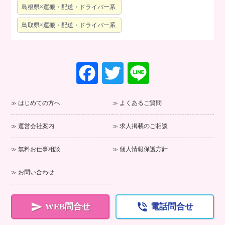
島根県×運搬・配送・ドライバー系
鳥取県×運搬・配送・ドライバー系
F
T
Li
a
wi
n
c
tt
e
はじめての方へ
よくあるご質問
e
er
運営会社案内
求人掲載のご相談
b
o
無料お仕事相談
個人情報保護方針
o
お問い合わせ
k


WEB問合せ
電話問合せ