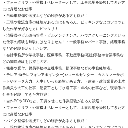
・フォークリフトや重機オペレーターとして、工事現場を経験してきた方
には身近なお仕事！
・自動車整備や溶接工などの経験がある方も歓迎！
・工場や物流倉庫の経験がある方はもちろん、ピッキングなどコツコツと
した作業が好きな方にピッタリ！
・清掃員やビル設備管理・ビルメンテナンス、ハウスクリーニングといっ
た仕事の経験も無駄にはなりません！・一般事務やパート事務、経理事務
などの経験を活かしたい方。
・会計事務所や学校事務、医療事務、不動産事務(宅建)事務や営業事務な
どの関連経験をお持ちの方。
・秘書や受付、貿易事務や金融事務、損保事務などの事務経験者。
・テレアポ(テレフォンアポインター)やコールセンター、カスタマーサポ
ートやデータ入力、人事といった経験がある方。・建築・建設業界の土木
作業員や大工の仕事、配管工として水道工事・点検の仕事など、現場系の
仕事を経験してきた方歓迎！
・自作PCやDIYなど、工具を使った作業経験がある方歓迎！
・フォークリフトや重機オペレーターとして、工事現場を経験してきた方
には身近なお仕事！
・バイク整備や溶接工などの経験がある方も歓迎！
・工場や物流倉庫の経験がある方はもちろん、ピッキングなどコツコツと