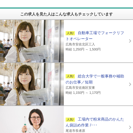
この求人を見た人はこんな求人もチェックしています
自動車工場でフォークリフ
トオペレーター
広島市安佐北区三入
時給 1,250円 ～ 1,500円
総合大学で一般事務や補助
のお仕事／短期
広島市安佐南区安東
時給 1,150円 ～ 1,170円
工場内で粉末商品のかんた
ん袋詰め作業 /･･･
尾道市長者原