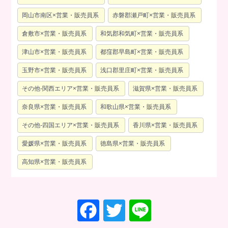
岡山市南区×営業・販売員系
赤磐郡瀬戸町×営業・販売員系
倉敷市×営業・販売員系
和気郡和気町×営業・販売員系
津山市×営業・販売員系
都窪郡早島町×営業・販売員系
玉野市×営業・販売員系
浅口郡里庄町×営業・販売員系
その他-関西エリア×営業・販売員系
滋賀県×営業・販売員系
奈良県×営業・販売員系
和歌山県×営業・販売員系
その他-四国エリア×営業・販売員系
香川県×営業・販売員系
愛媛県×営業・販売員系
徳島県×営業・販売員系
高知県×営業・販売員系
F
T
Li
a
wi
n