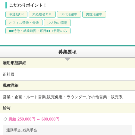
こだわりポイント！
車通勤OK
未経験者ＯＫ
30代活躍中
男性活躍中
オフィス禁煙・分煙
少人数の職場
■■特徴・就業時間・曜日■■->日勤のみ
募集要項
雇用形態詳細
正社員
職種詳細
営業・企画・ルート営業,販売促進・ラウンダー,その他営業・販売系
給与
月給 250,000円 ～ 600,000円
通勤手当, 残業手当