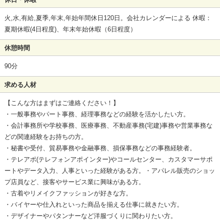
火,水,有給,夏季,年末,年始年間休日120日。会社カレンダーによる 休暇：
夏期休暇(4日程度)、年末年始休暇（6日程度）
休憩時間
90分
求める人材
【こんな方はまずはご連絡ください！】
・一般事務やパート事務、経理事務などの経験を活かしたい方。
・会計事務所や学校事務、医療事務、不動産事務(宅建)事務や営業事務な
どの関連経験をお持ちの方。
・秘書や受付、貿易事務や金融事務、損保事務などの事務経験者。
・テレアポ(テレフォンアポインター)やコールセンター、カスタマーサポ
ートやデータ入力、人事といった経験がある方。・アパレル販売のショッ
プ店員など、接客やサービス業に興味がある方。
・古着やリメイクファッションが好きな方。
・バイヤーや仕入れといった商品を揃える仕事に就きたい方。
・デザイナーやパタンナーなど洋服づくりに関わりたい方。