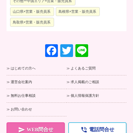
その他ー中国エリア×営業・販売員系
山口県×営業・販売員系
島根県×営業・販売員系
鳥取県×営業・販売員系
F
T
Li
a
wi
n
c
tt
e
はじめての方へ
よくあるご質問
e
er
運営会社案内
求人掲載のご相談
b
o
無料お仕事相談
個人情報保護方針
o
お問い合わせ
k


WEB問合せ
電話問合せ