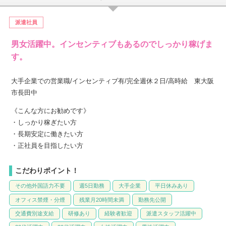
派遣社員
男女活躍中。インセンティブもあるのでしっかり稼げま
す。
大手企業での営業職/インセンティブ有/完全週休２日/高時給 東大阪
市長田中
《こんな方にお勧めです》
・しっかり稼ぎたい方
・長期安定に働きたい方
・正社員を目指したい方
こだわりポイント！
その他外国語力不要
週5日勤務
大手企業
平日休みあり
オフィス禁煙・分煙
残業月20時間未満
勤務先公開
交通費別途支給
研修あり
経験者歓迎
派遣スタッフ活躍中