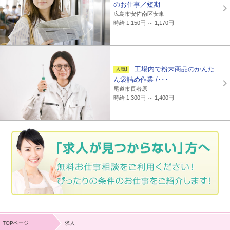
のお仕事／短期
広島市安佐南区安東
時給 1,150円 ～ 1,170円
工場内で粉末商品のかんた
ん袋詰め作業 /･･･
尾道市長者原
時給 1,300円 ～ 1,400円
TOPページ
求人