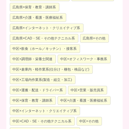
広島県×保育・教育・講師系
広島県×介護・看護・医療福祉系
広島県×インターネット・クリエイティブ系
広島県×CAD・SE・その他テクニカル系
広島県×その他
中区×飲食（ホール／キッチン）・接客系
中区×調理師・栄養士関連
中区×オフィスワーク・事務系
中区×倉庫内・軽作業系(仕分け・梱包・検品など)
中区×工場内作業系(製造・組立・加工)
中区×運搬・配送・ドライバー系
中区×営業・販売員系
中区×保育・教育・講師系
中区×介護・看護・医療福祉系
中区×インターネット・クリエイティブ系
中区×CAD・SE・その他テクニカル系
中区×その他