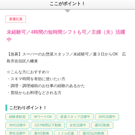
ここがポイント！
派遣社員
未経験可／4時間の短時間シフトも可／主婦（夫）活躍
中
【急募】スーパーのお惣菜スタッフ／未経験可／週３日からOK 広
島市佐伯区八幡東
☆こんな方におすすめ☆
・スキマ時間を有効に使いたい方
・調理・調理補助のお仕事の経験のあるかた
・普段からお料理などされる方
こだわりポイント！
経験者歓迎
WワークOK
派遣スタッフ活躍中
20代活躍中
30代活躍中
1日7時間以下勤務
女性活躍中
週5日勤務
男性活躍中
週4日勤務
ミドル応援
週3日以内勤務