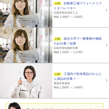
自動車工場でフォークリフ
トオペレーター
広島市安佐北区三入
時給 1,250円 ～ 1,500円
総合大学で一般事務や補助
のお仕事／短期
広島市安佐南区安東
時給 1,150円 ～ 1,170円
工場内で粉末商品のかんた
ん袋詰め作業 /･･･
尾道市長者原
時給 1,300円 ～ 1,400円