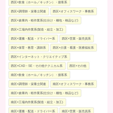
西区×飲食（ホール／キッチン）・接客系
西区×調理師・栄養士関連
西区×オフィスワーク・事務系
西区×倉庫内・軽作業系(仕分け・梱包・検品など)
西区×工場内作業系(製造・組立・加工)
西区×運搬・配送・ドライバー系
西区×営業・販売員系
西区×保育・教育・講師系
西区×介護・看護・医療福祉系
西区×インターネット・クリエイティブ系
西区×CAD・SE・その他テクニカル系
西区×その他
南区×飲食（ホール／キッチン）・接客系
南区×調理師・栄養士関連
南区×オフィスワーク・事務系
南区×倉庫内・軽作業系(仕分け・梱包・検品など)
南区×工場内作業系(製造・組立・加工)
南区×運搬・配送・ドライバー系
南区×営業・販売員系