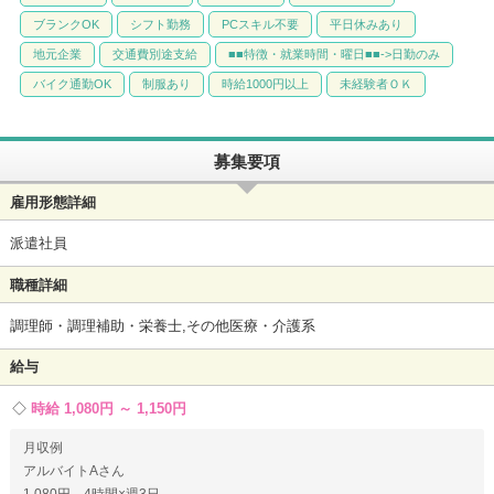
ブランクOK
シフト勤務
PCスキル不要
平日休みあり
地元企業
交通費別途支給
■■特徴・就業時間・曜日■■->日勤のみ
バイク通勤OK
制服あり
時給1000円以上
未経験者ＯＫ
募集要項
雇用形態詳細
派遣社員
職種詳細
調理師・調理補助・栄養士,その他医療・介護系
給与
時給 1,080円 ～ 1,150円
月収例
アルバイトAさん