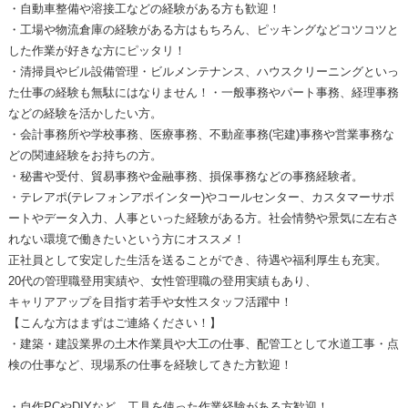
・自動車整備や溶接工などの経験がある方も歓迎！
・工場や物流倉庫の経験がある方はもちろん、ピッキングなどコツコツと
した作業が好きな方にピッタリ！
・清掃員やビル設備管理・ビルメンテナンス、ハウスクリーニングといっ
た仕事の経験も無駄にはなりません！・一般事務やパート事務、経理事務
などの経験を活かしたい方。
・会計事務所や学校事務、医療事務、不動産事務(宅建)事務や営業事務な
どの関連経験をお持ちの方。
・秘書や受付、貿易事務や金融事務、損保事務などの事務経験者。
・テレアポ(テレフォンアポインター)やコールセンター、カスタマーサポ
ートやデータ入力、人事といった経験がある方。社会情勢や景気に左右さ
れない環境で働きたいという方にオススメ！
正社員として安定した生活を送ることができ、待遇や福利厚生も充実。
20代の管理職登用実績や、女性管理職の登用実績もあり、
キャリアアップを目指す若手や女性スタッフ活躍中！
【こんな方はまずはご連絡ください！】
・建築・建設業界の土木作業員や大工の仕事、配管工として水道工事・点
検の仕事など、現場系の仕事を経験してきた方歓迎！
・自作PCやDIYなど、工具を使った作業経験がある方歓迎！