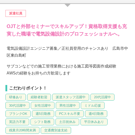
派遣社員
OJTと外部セミナーでスキルアップ！資格取得支援も充
実した職場で電気設備設計のプロフェッショナルへ。
電気設備設計エンジニア募集／正社員登用のチャンスあり 広島市中
区東白島町
サブコンなどでの施工管理業務における施工図等図面作成経験
AWSの経験をお持ちの方歓迎します
こだわりポイント！
研修あり
経験者歓迎
派遣スタッフ活躍中
20代活躍中
30代活躍中
女性活躍中
男性活躍中
ミドル応援
ブランクOK
週5日勤務
PCスキル不要
週4日勤務
英語力不要
シフト勤務
土日祝休み
平日休みあり
残業月20時間未満
交通費別途支給