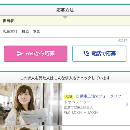
応募方法
担当者
広島本社 川原 友希
62017


Webから応募
電話で応募
この求人を見た人はこんな求人もチェックしています
自動車工場でフォークリフ
トオペレーター
広島市安佐北区三入
時給 1,250円 ～ 1,500円