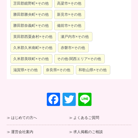
苫田郡鏡野町×その他
高梁市×その他
勝田郡勝央町×その他
新見市×その他
勝田郡奈義町×その他
備前市×その他
英田郡西粟倉村×その他
瀬戸内市×その他
久米郡久米南町×その他
赤磐市×その他
久米郡美咲町×その他
その他-関西エリア×その他
滋賀県×その他
奈良県×その他
和歌山県×その他
F
T
Li
a
wi
n
c
tt
e
はじめての方へ
よくあるご質問
e
er
運営会社案内
求人掲載のご相談
b