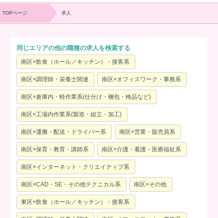
TOPページ
求人
同じエリアの他の職種の求人を検索する
南区×飲食（ホール／キッチン）・接客系
南区×調理師・栄養士関連
南区×オフィスワーク・事務系
南区×倉庫内・軽作業系(仕分け・梱包・検品など)
南区×工場内作業系(製造・組立・加工)
南区×運搬・配送・ドライバー系
南区×営業・販売員系
南区×保育・教育・講師系
南区×介護・看護・医療福祉系
南区×インターネット・クリエイティブ系
南区×CAD・SE・その他テクニカル系
南区×その他
東区×飲食（ホール／キッチン）・接客系