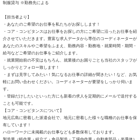
制服貸与 ※勤務先による
【担当者より】
・あなたのご希望のお仕事を私たちがお探しします！
・コア・コンピタンスはお仕事をお探しの方にご希望に沿ったお仕事を紹
介させていただきます。豊富な求人データから専任のコーディネーターが
あなたのスキルやご希望をふまえ、勤務内容・勤務地・就業時間・期間・
給与などご希望のお仕事をご紹介します。
・就業開始前の不安はもちろん、就業後のお困りごとも当社のスタッフが
しっかりとフォロー致します！
・まずは見学してみたい！気になるお仕事の詳細が聞きたい！など、お気
軽にお問い合わせください。コーディネーターが要望をしっかり伺いま
す。
・登録だけしたいといった方にも新着の求人を定期的にメールで送付する
ことも可能です。
【コア・コンピタンスについて】
地元広島に密着した派遣会社で、地元に密着した様々な職種のお仕事を保
有しています！
ハローワークに未掲載のお仕事なども多数保有しております。
製造業（軽作業・組立て・食品製造・工場内作業・自動車部品・半導体）