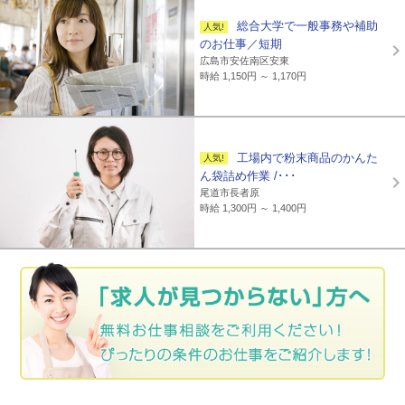
総合大学で一般事務や補助
のお仕事／短期
広島市安佐南区安東
時給 1,150円 ～ 1,170円
工場内で粉末商品のかんた
ん袋詰め作業 /･･･
尾道市長者原
時給 1,300円 ～ 1,400円