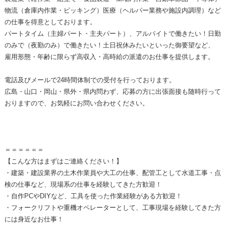
物流（倉庫内作業・ピッキング）医療（ヘルパー業務や施設内調理）など
の仕事を得意としております。
パートタイム（主婦パート・主夫パート）、アルバイトで働きたい！日勤
のみで（夜勤のみ）で働きたい！土日祝休みたいといった御要望など、
雇用形態・年齢に限らず高収入・高時給の派遣のお仕事を提供します。
電話及びメールで24時間体制での受付を行っております。
広島・山口・岡山・県外・県内問わず、応募の方に出張面接も随時行って
おりますので、お気軽にお問い合わせください。
＝＝＝＝＝＝
【こんな方はまずはご連絡ください！】
・建築・建設業界の土木作業員や大工の仕事、配管工として水道工事・点
検の仕事など、現場系の仕事を経験してきた方歓迎！
・自作PCやDIYなど、工具を使った作業経験がある方歓迎！
・フォークリフトや重機オペレーターとして、工事現場を経験してきた方
には身近なお仕事！