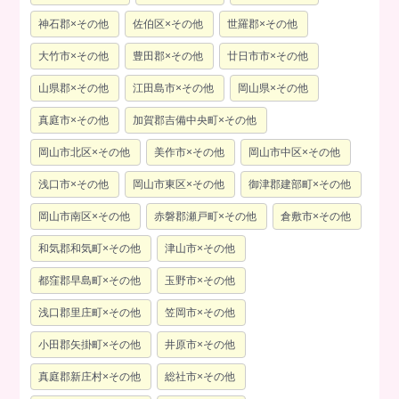
神石郡×その他
佐伯区×その他
世羅郡×その他
大竹市×その他
豊田郡×その他
廿日市市×その他
山県郡×その他
江田島市×その他
岡山県×その他
真庭市×その他
加賀郡吉備中央町×その他
岡山市北区×その他
美作市×その他
岡山市中区×その他
浅口市×その他
岡山市東区×その他
御津郡建部町×その他
岡山市南区×その他
赤磐郡瀬戸町×その他
倉敷市×その他
和気郡和気町×その他
津山市×その他
都窪郡早島町×その他
玉野市×その他
浅口郡里庄町×その他
笠岡市×その他
小田郡矢掛町×その他
井原市×その他
真庭郡新庄村×その他
総社市×その他