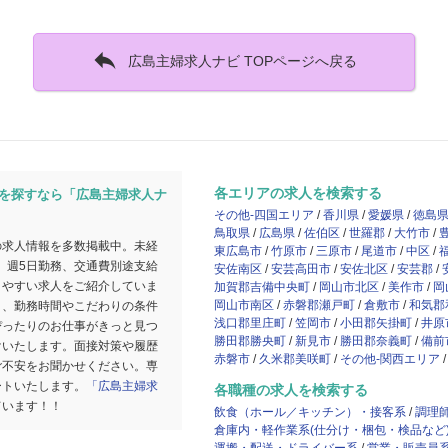

広島主婦求人ナビ TOPページへ戻る
各エリアの求人を検索する
を探すなら「広島主婦求人ナ
その他-四国エリア
香川県
愛媛県
徳島
鳥取県
広島県
佐伯区
世羅郡
大竹市
の求人情報を多数掲載中。未経
東広島市
竹原市
三原市
尾道市
中区
、週5日勤務、交通費別途支給
安佐南区
安芸高田市
安佐北区
安芸郡
きやすい求人をご紹介していま
加賀郡吉備中央町
岡山市北区
美作市
岡
岡山市南区
赤磐郡瀬戸町
倉敷市
和気郡
）、勤務時間やこだわりの条件
浅口郡里庄町
笠岡市
小田郡矢掛町
井原
ぴったりのお仕事がきっと見つ
勝田郡勝央町
新見市
勝田郡奈義町
備前
けいたします。面接対策や履歴
赤磐市
久米郡美咲町
その他-関西エリア
ご不安をお聞かせください。専
ートいたします。
「広島主婦求
各職種の求人を検索する
ています！！
飲食（ホール／キッチン）・接客系
調理
倉庫内・軽作業系(仕分け・梱包・検品など
運搬・配送・ドライバー系
営業・販売員