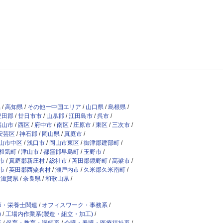
県
高知県
その他ー中国エリア
山口県
島根県
豊田郡
廿日市市
山県郡
江田島市
呉市
福山市
西区
府中市
南区
庄原市
東区
三次市
安芸区
神石郡
岡山県
真庭市
山市中区
浅口市
岡山市東区
御津郡建部町
和気町
津山市
都窪郡早島町
玉野市
市
真庭郡新庄村
総社市
苫田郡鏡野町
高梁市
市
英田郡西粟倉村
瀬戸内市
久米郡久米南町
滋賀県
奈良県
和歌山県
師・栄養士関連
オフィスワーク・事務系
)
工場内作業系(製造・組立・加工)
系
保育・教育・講師系
介護・看護・医療福祉系