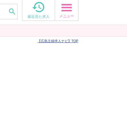


メニュー
最近見た求人
広島主婦求人ナビ
TOP