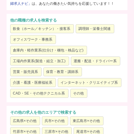
婦求人ナビ」
は、あなたの働きたい気持ちを応援しています！！
他の職種の求人を検索する
飲食（ホール／キッチン）・接客系
調理師・栄養士関連
オフィスワーク・事務系
倉庫内・軽作業系(仕分け・梱包・検品など)
工場内作業系(製造・組立・加工)
運搬・配送・ドライバー系
営業・販売員系
保育・教育・講師系
介護・看護・医療福祉系
インターネット・クリエイティブ系
CAD・SE・その他テクニカル系
その他
その他の求人を他のエリアで検索する
広島県×その他
呉市×その他
東広島市×その他
竹原市×その他
三原市×その他
尾道市×その他