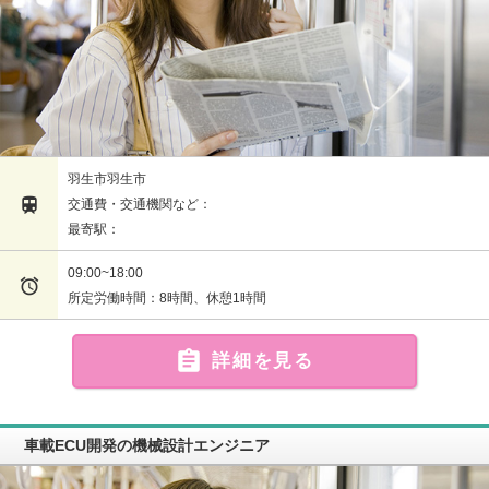
羽生市羽生市

交通費・交通機関など：
最寄駅：
09:00~18:00

所定労働時間：8時間、休憩1時間

詳細を見る
車載ECU開発の機械設計エンジニア