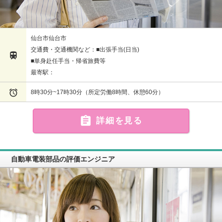
仙台市仙台市
交通費・交通機関など：■出張手当(日当)

■単身赴任手当・帰省旅費等
最寄駅：

8時30分~17時30分（所定労働8時間、休憩60分）

詳細を見る
自動車電装部品の評価エンジニア