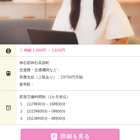

時給 1,300円 ～ 1,625円
神石郡神石高原町
交通費・交通機関など：

実費支給（上限あり）：23750円月額
最寄駅：
変形労働時間制（1か月単位）
１ (1)7時00分～16時00分

２ (2)15時00分～0時00分
３ (3)23時00分～8時00分

詳細を見る