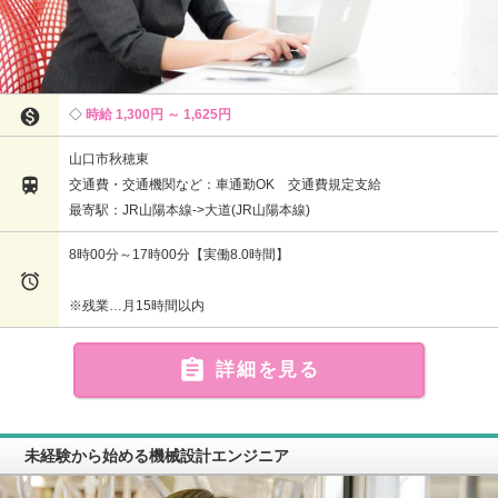

時給 1,300円 ～ 1,625円
山口市秋穂東

交通費・交通機関など：車通勤OK 交通費規定支給
最寄駅：JR山陽本線->大道(JR山陽本線)
8時00分～17時00分【実働8.0時間】

※残業…月15時間以内

詳細を見る
未経験から始める機械設計エンジニア