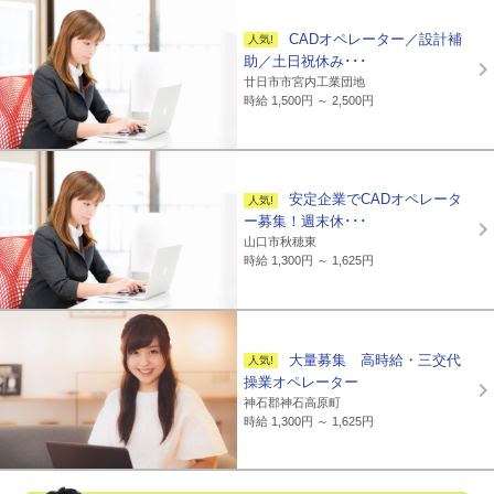
CADオペレーター／設計補
助／土日祝休み･･･
廿日市市宮内工業団地
時給 1,500円 ～ 2,500円
安定企業でCADオペレータ
ー募集！週末休･･･
山口市秋穂東
時給 1,300円 ～ 1,625円
大量募集 高時給・三交代
操業オペレーター
神石郡神石高原町
時給 1,300円 ～ 1,625円