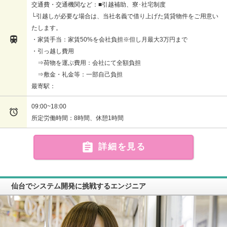
交通費・交通機関など：■引越補助、寮･社宅制度
└引越しが必要な場合は、当社名義で借り上げた賃貸物件をご用意い
たします。

・家賃手当：家賃50%を会社負担※但し月最大3万円まで
・引っ越し費用
⇒荷物を運ぶ費用：会社にて全額負担
⇒敷金・礼金等：一部自己負担
最寄駅：
09:00~18:00

所定労働時間：8時間、休憩1時間

詳細を見る
仙台でシステム開発に挑戦するエンジニア