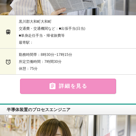
黒川郡大和町大和町
交通費・交通機関など：■出張手当(日当)

■単身赴任手当・帰省旅費等
最寄駅：
勤務時間帯：8時30分~17時15分

所定労働時間：7時間30分
休憩：75分

詳細を見る
半導体装置のプロセスエンジニア