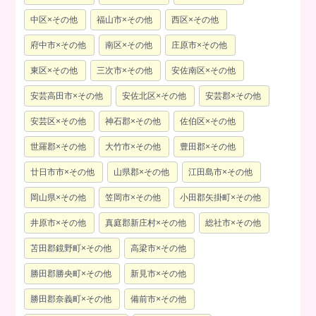
中区×その他
福山市×その他
西区×その他
府中市×その他
南区×その他
庄原市×その他
東区×その他
三次市×その他
安佐南区×その他
安芸高田市×その他
安佐北区×その他
安芸郡×その他
安芸区×その他
神石郡×その他
佐伯区×その他
世羅郡×その他
大竹市×その他
豊田郡×その他
廿日市市×その他
山県郡×その他
江田島市×その他
岡山県×その他
笠岡市×その他
小田郡矢掛町×その他
井原市×その他
真庭郡新庄村×その他
総社市×その他
苫田郡鏡野町×その他
高梁市×その他
勝田郡勝央町×その他
新見市×その他
勝田郡奈義町×その他
備前市×その他