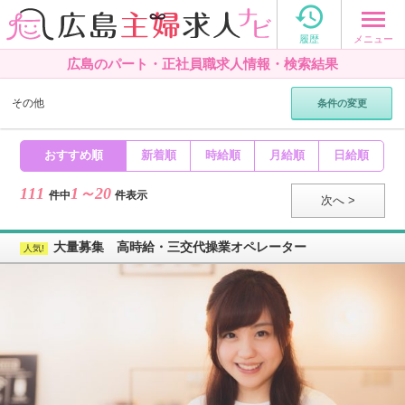

メニュー
履歴
広島のパート・正社員職求人情報・検索結果
その他
条件の変更
おすすめ順
新着順
時給順
月給順
日給順
111
1～20
件中
件表示
次へ >
大量募集 高時給・三交代操業オペレーター