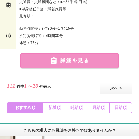
交通費・交通機関など：■出張手当(日当)

■単身赴任手当・帰省旅費等
最寄駅：
勤務時間帯：8時30分~17時15分

所定労働時間：7時間30分
休憩：75分

詳細を見る
111
1～20
件中
件表示
次へ >
おすすめ順
新着順
時給順
月給順
日給順
こちらの求人にも興味をお持ちではありませんか？