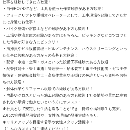
仕事を経験してきた方歓迎！
・自作PCやDIYなど、工具を使った作業経験がある方歓迎！
・フォークリフトや重機オペレーターとして、工事現場を経験してきた方
には身近なお仕事！
・バイク整備や溶接工などの経験がある方も歓迎！
・工場や物流倉庫の経験がある方はもちろん、ピッキングなどコツコツと
した作業が好きな方にピッタリ！
・清掃員やビル設備管理・ビルメンテナンス、ハウスクリーニングといっ
た仕事に興味がある方からの応募も大歓迎！
・配管・水道・空調・ガスといった設備工事経験のある方歓迎！
・配管技能士・管工事施工管理技士・給水装置工事主任技術者・ガス主任
技術者・建築板金技能士・高所作業車や玉掛けの免許といった資格をお持
ちの方歓迎！
・解体作業やリフォーム現場での経験がある方歓迎！
・内装やクロスといった施工経験のある方も歓迎！社会情勢や景気に左右
されない環境で働きたいという方にオススメ！
正社員として安定した生活を送ることができ、待遇や福利厚生も充実。
20代の管理職登用実績や、女性管理職の登用実績もあり、
キャリアアップを目指す若手や女性スタッフ活躍中！
【こんな方はまずはご連絡ください！】