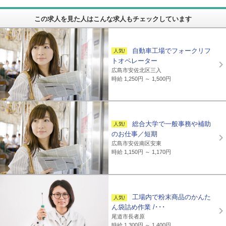
この求人を見た人はこんな求人もチェックしています
自動車工場でフォークリフ
トオペレーター
広島市安佐北区三入
時給 1,250円 ～ 1,500円
総合大学で一般事務や補助
のお仕事／短期
広島市安佐南区安東
時給 1,150円 ～ 1,170円
工場内で粉末商品のかんた
ん袋詰め作業 /･･･
尾道市長者原
時給 1,300円 ～ 1,400円