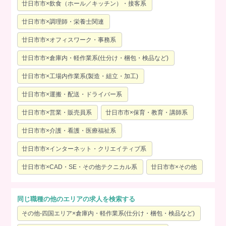
廿日市市×飲食（ホール／キッチン）・接客系
廿日市市×調理師・栄養士関連
廿日市市×オフィスワーク・事務系
廿日市市×倉庫内・軽作業系(仕分け・梱包・検品など)
廿日市市×工場内作業系(製造・組立・加工)
廿日市市×運搬・配送・ドライバー系
廿日市市×営業・販売員系
廿日市市×保育・教育・講師系
廿日市市×介護・看護・医療福祉系
廿日市市×インターネット・クリエイティブ系
廿日市市×CAD・SE・その他テクニカル系
廿日市市×その他
同じ職種の他のエリアの求人を検索する
その他-四国エリア×倉庫内・軽作業系(仕分け・梱包・検品など)