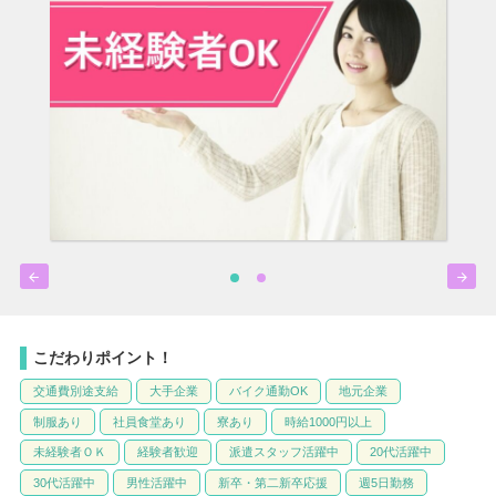


こだわりポイント！
交通費別途支給
大手企業
バイク通勤OK
地元企業
制服あり
社員食堂あり
寮あり
時給1000円以上
未経験者ＯＫ
経験者歓迎
派遣スタッフ活躍中
20代活躍中
30代活躍中
男性活躍中
新卒・第二新卒応援
週5日勤務