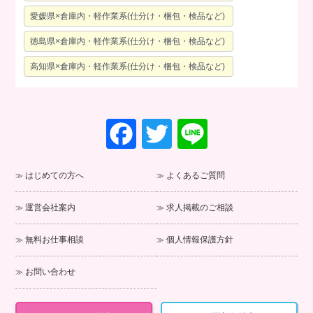
愛媛県×倉庫内・軽作業系(仕分け・梱包・検品など)
徳島県×倉庫内・軽作業系(仕分け・梱包・検品など)
高知県×倉庫内・軽作業系(仕分け・梱包・検品など)
F
T
Li
a
wi
n
c
tt
e
はじめての方へ
よくあるご質問
e
er
運営会社案内
求人掲載のご相談
b
o
無料お仕事相談
個人情報保護方針
o
お問い合わせ
k