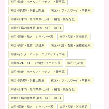
南区×飲食（ホール／キッチン）・接客系
南区×調理師・栄養士関連
南区×オフィスワーク・事務系
南区×倉庫内・軽作業系(仕分け・梱包・検品など)
南区×工場内作業系(製造・組立・加工)
南区×運搬・配送・ドライバー系
南区×営業・販売員系
南区×保育・教育・講師系
南区×介護・看護・医療福祉系
南区×インターネット・クリエイティブ系
南区×CAD・SE・その他テクニカル系
南区×その他
東区×飲食（ホール／キッチン）・接客系
東区×調理師・栄養士関連
東区×オフィスワーク・事務系
東区×倉庫内・軽作業系(仕分け・梱包・検品など)
東区×工場内作業系(製造・組立・加工)
東区×運搬・配送・ドライバー系
東区×営業・販売員系