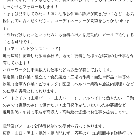
しっかりとフォロー致します！
・まずは見学してみたい！気になるお仕事の詳細が聞きたい！など、お気
軽にお問い合わせください。コーディネーターが要望をしっかり伺いま
す。
・登録だけしたいといった方にも新着の求人を定期的にメールで送付する
ことも可能です。
【コア・コンピタンスについて】
地元広島に密着した派遣会社で、地元に密着した様々な職種のお仕事を保
有しています！
ハローワークに未掲載のお仕事なども多数保有しております。
製造業（軽作業・組立て・食品製造・工場内作業・自動車部品・半導体）
物流（倉庫内作業・ピッキング）医療（ヘルパー業務や施設内調理）など
の仕事を得意としております。
パートタイム（主婦パート・主夫パート）、アルバイトで働きたい！日勤
のみで（夜勤のみ）で働きたい！土日祝休みたいといった御要望など、
雇用形態・年齢に限らず高収入・高時給の派遣のお仕事を提供します。
電話及びメールで24時間体制での受付を行っております。
広島・山口・岡山・県外・県内問わず、応募の方に出張面接も随時行って