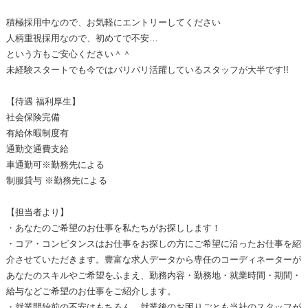
積極採用中なので、お気軽にエントリーしてください
人柄重視採用なので、初めてで不安…
という方もご安心ください＾＾
未経験スタートでも今ではバリバリ活躍しているスタッフが大半です!!
【待遇 福利厚生】
社会保険完備
有給休暇制度有
通勤交通費支給
車通勤可※勤務先による
制服貸与 ※勤務先による
【担当者より】
・あなたのご希望のお仕事を私たちがお探しします！
・コア・コンピタンスはお仕事をお探しの方にご希望に沿ったお仕事を紹
介させていただきます。豊富な求人データから専任のコーディネーターが
あなたのスキルやご希望をふまえ、勤務内容・勤務地・就業時間・期間・
給与などご希望のお仕事をご紹介します。
・就業開始前の不安はもちろん、就業後のお困りごとも当社のスタッフが