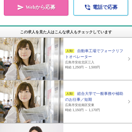


Webから応募
電話で応募
この求人を見た人はこんな求人もチェックしています
自動車工場でフォークリフ
トオペレーター
広島市安佐北区三入
時給 1,250円 ～ 1,500円
総合大学で一般事務や補助
のお仕事／短期
広島市安佐南区安東
時給 1,150円 ～ 1,170円