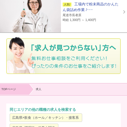
工場内で粉末商品のかんた
ん袋詰め作業 /･･･
尾道市長者原
時給 1,300円 ～ 1,400円
TOPページ
求人
同じエリアの他の職種の求人を検索する
広島県×飲食（ホール／キッチン）・接客系