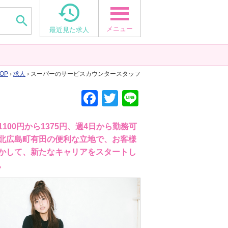


メニュー
最近見た求人
OP
›
求人
› スーパーのサービスカウンタースタッフ
F
T
Li
a
wi
n
c
tt
e
00円から1375円、週4日から勤務可
北広島町有田の便利な立地で、お客様
e
er
かして、新たなキャリアをスタートし
b
。
o
o
k