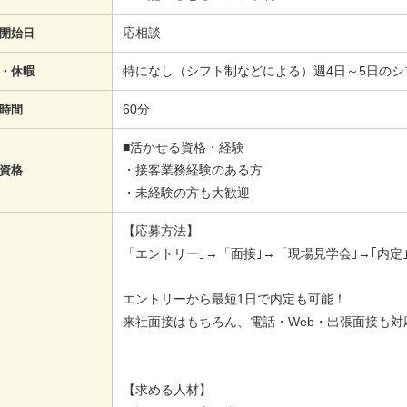
応相談
開始日
特になし（シフト制などによる）週4日～5日のシ
・休暇
60分
時間
■活かせる資格・経験
・接客業務経験のある方
資格
・未経験の方も大歓迎
【応募方法】
「エントリー｣→「面接｣→「現場見学会｣→｢内定｣
エントリーから最短1日で内定も可能！
来社面接はもちろん、電話・Web・出張面接も対
【求める人材】