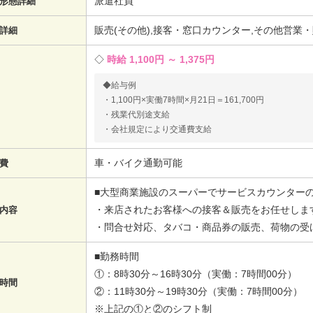
派遣社員
形態詳細
販売(その他),接客・窓口カウンター,その他営業
詳細
時給 1,100円 ～ 1,375円
◆給与例
・1,100円×実働7時間×月21日＝161,700円
・残業代別途支給
・会社規定により交通費支給
車・バイク通勤可能
費
■大型商業施設のスーパーでサービスカウンター
・来店されたお客様への接客＆販売をお任せしま
内容
・問合せ対応、タバコ・商品券の販売、荷物の受
■勤務時間
①：8時30分～16時30分（実働：7時間00分）
時間
②：11時30分～19時30分（実働：7時間00分）
※上記の①と②のシフト制