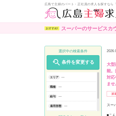
広島で主婦のパート・正社員の求人を探すなら
スーパーのサービスカ
選択中の検索条件
2026

条件を変更する
大型
能。
対応
---
エリア
ませ
---
職種
派
---
給与
スー
---
雇用形態
■こ
---
こだわり条件