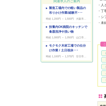
関連求人のご案内
・人
製造工場内での軽い製品の
---
キーワード
・丁
吊りかけ作業/経験不･･･
・シ
時給 1,200円 ～ 1,500円
大阪市城東区永田
・未
扶養内OK病院のキッチンで
食器洗浄や洗い物
時給 1,000円 ～ 1,050円
山口市黒川
こ
モクモク木材工場での仕分
け作業 / 土日祝休･･･
時給 1,100円 ～ 1,375円
廿日市市栗栖