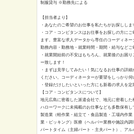
制服貸与 ※勤務先による
【担当者より】
・あなたのご希望のお仕事を私たちがお探ししま
・コア・コンピタンスはお仕事をお探しの方にご
ます。豊富な求人データから専任のコーディネー
勤務内容・勤務地・就業時間・期間・給与などご
・就業開始前の不安はもちろん、就業後のお困り
ー致します！
・まずは見学してみたい！気になるお仕事の詳細
ください。コーディネーターが要望をしっかり伺
・登録だけしたいといった方にも新着の求人を定
【コア・コンピタンスについて】
地元広島に密着した派遣会社で、地元に密着した
ハローワークに未掲載のお仕事なども多数保有し
製造業（軽作業・組立て・食品製造・工場内作業
業・ピッキング）医療（ヘルパー業務や施設内調
パートタイム（主婦パート・主夫パート）、アル