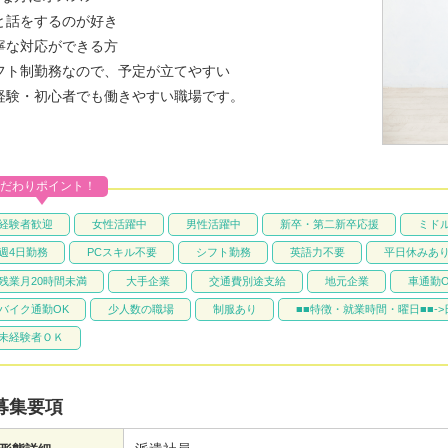
と話をするのが好き
寧な対応ができる方
フト制勤務なので、予定が立てやすい
経験・初心者でも働きやすい職場です。
だわりポイント！
経験者歓迎
女性活躍中
男性活躍中
新卒・第二新卒応援
ミド
週4日勤務
PCスキル不要
シフト勤務
英語力不要
平日休みあ
残業月20時間未満
大手企業
交通費別途支給
地元企業
車通勤O
バイク通勤OK
少人数の職場
制服あり
■■特徴・就業時間・曜日■■-
未経験者ＯＫ
募集要項