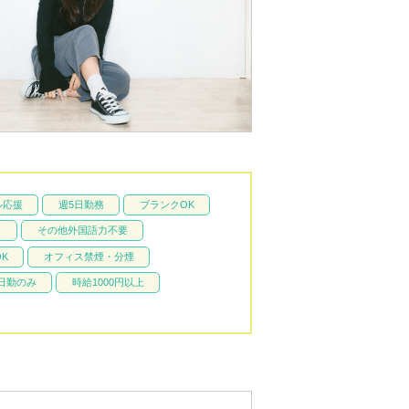
ル応援
週5日勤務
ブランクOK
り
その他外国語力不要
K
オフィス禁煙・分煙
>日勤のみ
時給1000円以上