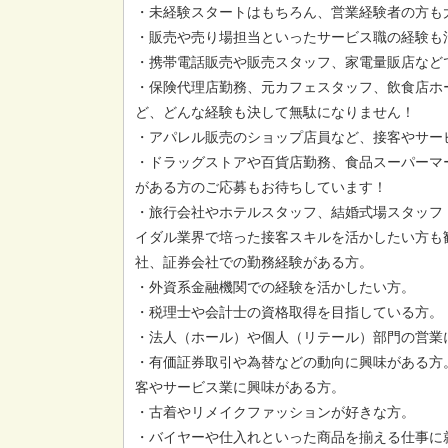
・未経験スタートはもちろん、営業経験者の方も
・販売や売り場担当といったサービス職の経験も
・携帯電話販売や販売スタッフ、家電量販店など
・保険代理店勤務、元カフェスタッフ、飲食店ホ
ど、どんな経験も決して無駄になりません！
・アパレル販売のショップ店員など、接客やサー
・ドラッグストアや百貨店勤務、食品スーパーマ
がある方のご応募もお待ちしています！
・旅行会社やホテルスタッフ、結婚式場スタッフ
イダル業界で培った接客スキルを活かしたい方も
社、証券会社での勤務経験がある方。
・外資系金融機関での経験を活かしたい方。
・税理士や会計士の資格取得を目指している方。
・法人（ホール）や個人（リテール）部門の営業
・有価証券取引や為替などの動向に興味がある方
客やサービス業に興味がある方。
・古着やリメイクファッションが好きな方。
・バイヤーや仕入れといった商品を揃える仕事に