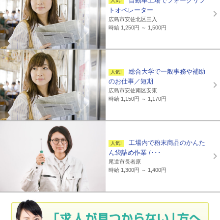
自動車工場でフォークリフ
トオペレーター
広島市安佐北区三入
時給 1,250円 ～ 1,500円
総合大学で一般事務や補助
のお仕事／短期
広島市安佐南区安東
時給 1,150円 ～ 1,170円
工場内で粉末商品のかんた
ん袋詰め作業 /･･･
尾道市長者原
時給 1,300円 ～ 1,400円