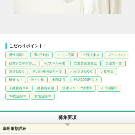
こだわりポイント！
男性活躍中
週5日勤務
ミドル応援
土日祝休み
ブランクOK
残業月20時間以上
PCスキル不要
交通費別途支給
英語力不要
車通勤OK
その他外国語力不要
バイク通勤OK
大量募集
研修あり
地元企業
制服あり
時給1000円以上
未経験者ＯＫ
経験者歓迎
派遣スタッフ活躍中
20代活躍中
30代活躍中
女性活躍中
募集要項
雇用形態詳細