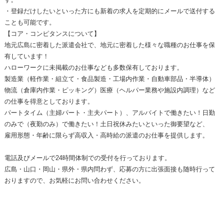
・登録だけしたいといった方にも新着の求人を定期的にメールで送付する
ことも可能です。
【コア・コンピタンスについて】
地元広島に密着した派遣会社で、地元に密着した様々な職種のお仕事を保
有しています！
ハローワークに未掲載のお仕事なども多数保有しております。
製造業（軽作業・組立て・食品製造・工場内作業・自動車部品・半導体）
物流（倉庫内作業・ピッキング）医療（ヘルパー業務や施設内調理）など
の仕事を得意としております。
パートタイム（主婦パート・主夫パート）、アルバイトで働きたい！日勤
のみで（夜勤のみ）で働きたい！土日祝休みたいといった御要望など、
雇用形態・年齢に限らず高収入・高時給の派遣のお仕事を提供します。
電話及びメールで24時間体制での受付を行っております。
広島・山口・岡山・県外・県内問わず、応募の方に出張面接も随時行って
おりますので、お気軽にお問い合わせください。