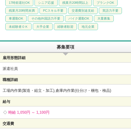
17時前退社OK
シニア応援
残業月20時間以上
ブランクOK
残業月20時間未満
PCスキル不要
交通費別途支給
英語力不要
車通勤OK
その他外国語力不要
バイク通勤OK
大量募集
未経験者ＯＫ
大手企業
経験者歓迎
地元企業
募集要項
雇用形態詳細
派遣社員
職種詳細
工場内作業(製造・組立・加工),倉庫内作業(仕分け・梱包・検品)
給与
時給 1,050円 ～ 1,100円
交通費