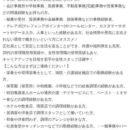
・会計事務所や学校事務、医療事務、不動産事務(宅建)事務や営業事務な
どの関連経験をお持ちの方。
・秘書や受付、貿易事務や金融事務、損保事務などの事務経験者。
・テレアポ(テレフォンアポインター)やコールセンター、カスタマーサポ
ートやデータ入力、人事といった経験がある方。社会情勢や景気に左右さ
れない環境で働きたいという方にオススメ！
正社員として安定した生活を送ることができ、待遇や福利厚生も充実。
20代の管理職登用実績や、女性管理職の登用実績もあり、
キャリアアップを目指す若手や女性スタッフ活躍中！
【こんな方はまずはご連絡ください！】
・栄養士や管理栄養士として、病院・介護福祉施設での勤務経験がある
方。
・保育園（保育所）や幼稚園、小学校などでの給食調理の経験がある方。
・特別養護老人ホームや通所介護・デイサービスにて、ペースト・ミキサ
ー食などの調理経験がある方。
・ホテルや飲食店、喫茶店での調理経験がある方。
・居酒屋や洋食店で調理スタッフとして働いていた方。
・和食や洋食問わず、調理のアレンジが好きな方。
・社員食堂やキッチンカーなどでの勤務経験がある方。・一般事務やパー