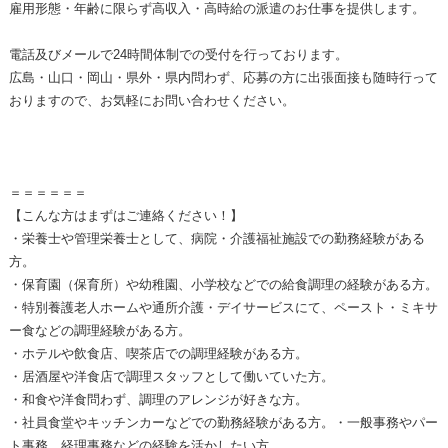
雇用形態・年齢に限らず高収入・高時給の派遣のお仕事を提供します。
電話及びメールで24時間体制での受付を行っております。
広島・山口・岡山・県外・県内問わず、応募の方に出張面接も随時行って
おりますので、お気軽にお問い合わせください。
＝＝＝＝＝＝
【こんな方はまずはご連絡ください！】
・栄養士や管理栄養士として、病院・介護福祉施設での勤務経験がある
方。
・保育園（保育所）や幼稚園、小学校などでの給食調理の経験がある方。
・特別養護老人ホームや通所介護・デイサービスにて、ペースト・ミキサ
ー食などの調理経験がある方。
・ホテルや飲食店、喫茶店での調理経験がある方。
・居酒屋や洋食店で調理スタッフとして働いていた方。
・和食や洋食問わず、調理のアレンジが好きな方。
・社員食堂やキッチンカーなどでの勤務経験がある方。・一般事務やパー
ト事務、経理事務などの経験を活かしたい方。