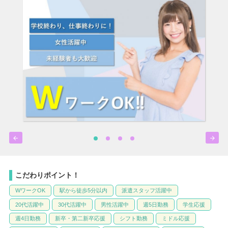


こだわりポイント！
WワークOK
駅から徒歩5分以内
派遣スタッフ活躍中
20代活躍中
30代活躍中
男性活躍中
週5日勤務
学生応援
週4日勤務
新卒・第二新卒応援
シフト勤務
ミドル応援