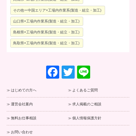
その他ー中国エリア×工場内作業系(製造・組立・加工)
山口県×工場内作業系(製造・組立・加工)
島根県×工場内作業系(製造・組立・加工)
鳥取県×工場内作業系(製造・組立・加工)
F
T
Li
a
wi
n
c
tt
e
はじめての方へ
よくあるご質問
e
er
運営会社案内
求人掲載のご相談
b
o
無料お仕事相談
個人情報保護方針
o
お問い合わせ