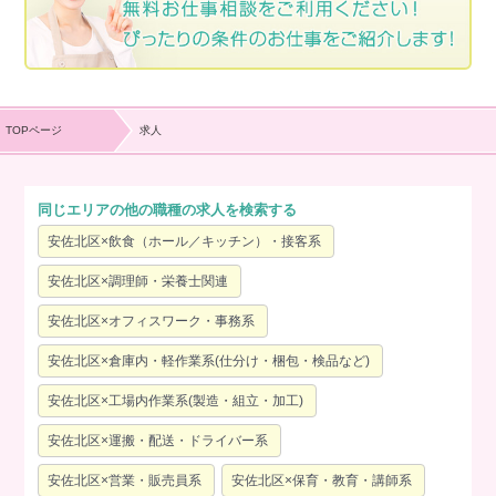
TOPページ
求人
同じエリアの他の職種の求人を検索する
安佐北区×飲食（ホール／キッチン）・接客系
安佐北区×調理師・栄養士関連
安佐北区×オフィスワーク・事務系
安佐北区×倉庫内・軽作業系(仕分け・梱包・検品など)
安佐北区×工場内作業系(製造・組立・加工)
安佐北区×運搬・配送・ドライバー系
安佐北区×営業・販売員系
安佐北区×保育・教育・講師系