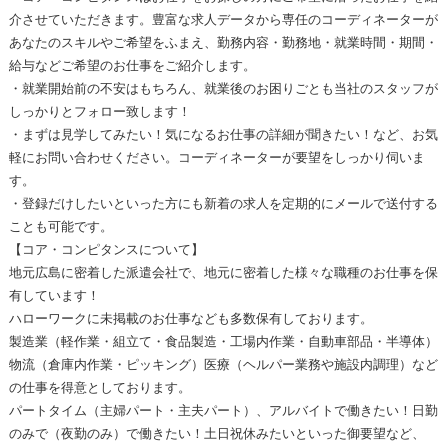
介させていただきます。豊富な求人データから専任のコーディネーターが
あなたのスキルやご希望をふまえ、勤務内容・勤務地・就業時間・期間・
給与などご希望のお仕事をご紹介します。
・就業開始前の不安はもちろん、就業後のお困りごとも当社のスタッフが
しっかりとフォロー致します！
・まずは見学してみたい！気になるお仕事の詳細が聞きたい！など、お気
軽にお問い合わせください。コーディネーターが要望をしっかり伺いま
す。
・登録だけしたいといった方にも新着の求人を定期的にメールで送付する
ことも可能です。
【コア・コンピタンスについて】
地元広島に密着した派遣会社で、地元に密着した様々な職種のお仕事を保
有しています！
ハローワークに未掲載のお仕事なども多数保有しております。
製造業（軽作業・組立て・食品製造・工場内作業・自動車部品・半導体）
物流（倉庫内作業・ピッキング）医療（ヘルパー業務や施設内調理）など
の仕事を得意としております。
パートタイム（主婦パート・主夫パート）、アルバイトで働きたい！日勤
のみで（夜勤のみ）で働きたい！土日祝休みたいといった御要望など、