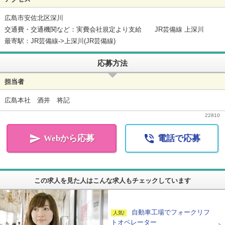
広島市安佐北区深川
交通費・交通機関など：実費会社規定より支給 JR芸備線 上深川
最寄駅：JR芸備線->上深川(JR芸備線)
応募方法
担当者
広島本社 酒井 将記
22810


Webから応募
電話で応募
この求人を見た人はこんな求人もチェックしています
自動車工場でフォークリフ
トオペレーター