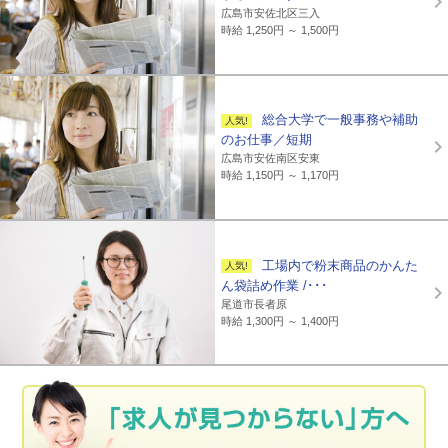
広島市安佐北区三入
時給 1,250円 ～ 1,500円
総合大学で一般事務や補助
のお仕事／短期
広島市安佐南区安東
時給 1,150円 ～ 1,170円
工場内で粉末商品のかんた
ん袋詰め作業 /･･･
尾道市長者原
時給 1,300円 ～ 1,400円