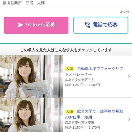
福山営業所 三浦 大輝
24979


Webから応募
電話で応募
この求人を見た人はこんな求人もチェックしています
自動車工場でフォークリフ
トオペレーター
広島市安佐北区三入
時給 1,250円 ～ 1,500円
総合大学で一般事務や補助
のお仕事／短期
広島市安佐南区安東
時給 1,150円 ～ 1,170円