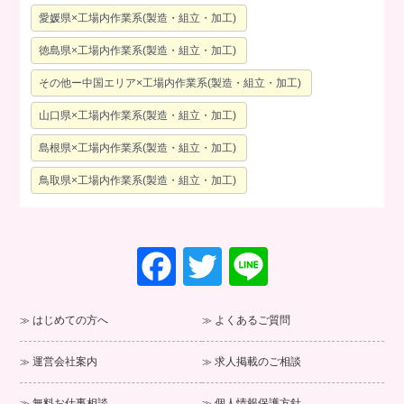
愛媛県×工場内作業系(製造・組立・加工)
徳島県×工場内作業系(製造・組立・加工)
その他ー中国エリア×工場内作業系(製造・組立・加工)
山口県×工場内作業系(製造・組立・加工)
島根県×工場内作業系(製造・組立・加工)
鳥取県×工場内作業系(製造・組立・加工)
F
T
Li
a
wi
n
c
tt
e
はじめての方へ
よくあるご質問
e
er
運営会社案内
求人掲載のご相談
b
無料お仕事相談
個人情報保護方針