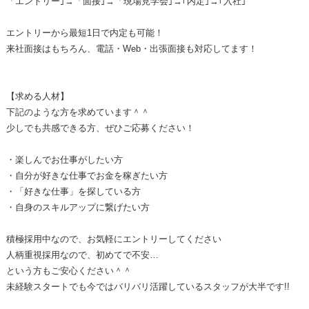
「エントリー｣→「面接｣→「現場見学会｣→｢内定｣→｢入社｣
エントリーから最短1日で内定も可能！
来社面接はもちろん、電話・Web・出張面接も対応してます！
【求める人材】
下記のような方を求めています＾＾
少しでも共感できる方、ぜひご応募ください！
・楽しんでお仕事がしたい方
・自分が好きな仕事でお金を稼ぎたい方
・「好きな仕事」を探している方
・自身のスキルアップに繋げたい方
積極採用中なので、お気軽にエントリーしてください
人柄重視採用なので、初めてで不安…
という方もご安心ください＾＾
未経験スタートでも今ではバリバリ活躍しているスタッフが大半です!!