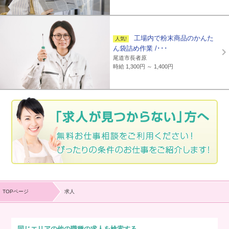
工場内で粉末商品のかんた
ん袋詰め作業 /･･･
尾道市長者原
時給 1,300円 ～ 1,400円
TOPページ
求人
同じエリアの他の職種の求人を検索する