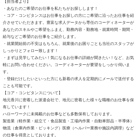
【担当者より】
・あなたのご希望のお仕事を私たちがお探しします！
・コア・コンピタンスはお仕事をお探しの方にご希望に沿ったお仕事を紹
介させていただきます。豊富な求人データから専任のコーディネーターが
あなたのスキルやご希望をふまえ、勤務内容・勤務地・就業時間・期間・
給与などご希望のお仕事をご紹介します。
・就業開始前の不安はもちろん、就業後のお困りごとも当社のスタッフが
しっかりとフォロー致します！
・まずは見学してみたい！気になるお仕事の詳細が聞きたい！など、お気
軽にお問い合わせください。コーディネーターが要望をしっかり伺いま
す。
・登録だけしたいといった方にも新着の求人を定期的にメールで送付する
ことも可能です。
【コア・コンピタンスについて】
地元香川に密着した派遣会社で、地元に密着した様々な職種のお仕事を保
有しています！
ハローワークに未掲載のお仕事なども多数保有しております。
製造業（軽作業・組立て・食品製造・工場内作業・自動車部品・半導体）
物流（倉庫内作業・ピッキング）医療（ヘルパー業務や施設内調理）など
の仕事を得意としております。