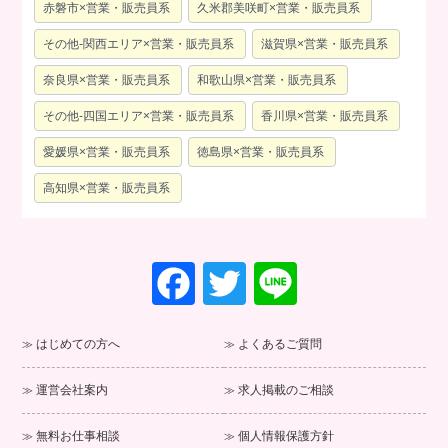
赤磐市×営業・販売員系
久米郡美咲町×営業・販売員系
その他-関西エリア×営業・販売員系
滋賀県×営業・販売員系
奈良県×営業・販売員系
和歌山県×営業・販売員系
その他-四国エリア×営業・販売員系
香川県×営業・販売員系
愛媛県×営業・販売員系
徳島県×営業・販売員系
高知県×営業・販売員系
F
T
Li
a
wi
n
c
tt
e
はじめての方へ
よくあるご質問
e
er
運営会社案内
求人掲載のご相談
b
o
無料お仕事相談
個人情報保護方針