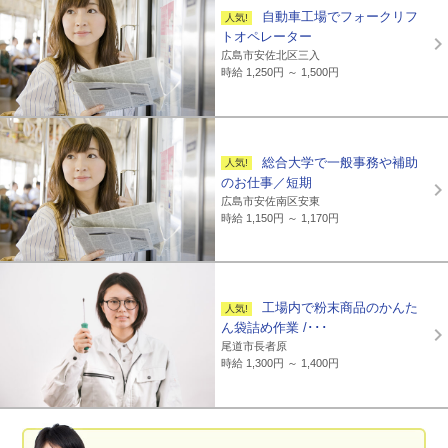
自動車工場でフォークリフ
トオペレーター
広島市安佐北区三入
時給 1,250円 ～ 1,500円
総合大学で一般事務や補助
のお仕事／短期
広島市安佐南区安東
時給 1,150円 ～ 1,170円
工場内で粉末商品のかんた
ん袋詰め作業 /･･･
尾道市長者原
時給 1,300円 ～ 1,400円