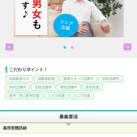


こだわりポイント！
未経験者ＯＫ
経験者歓迎
派遣スタッフ活躍中
20代活躍中
30代活躍中
女性活躍中
男性活躍中
学生応援
新卒・第二新卒応援
ミドル応援
シニア応援
募集要項
雇用形態詳細