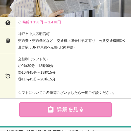

時給 1,150円 ～ 1,438円
神戸市中央区明石町

交通費・交通機関など：交通費上限会社規定有り 公共交通機関OK
最寄駅：JR神戸線->元町(JR神戸線)
交替制（シフト制）
①9時30分～18時00分
②10時45分～19時15分

③11時45分～20時15分
シフトについてご希望等ございましたら一度ご相談ください。

詳細を見る