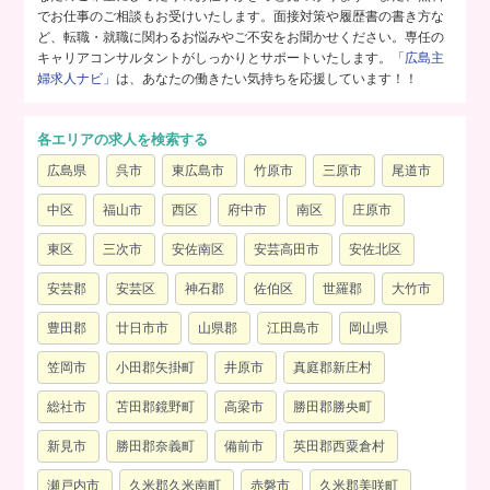
でお仕事のご相談もお受けいたします。面接対策や履歴書の書き方な
ど、転職・就職に関わるお悩みやご不安をお聞かせください。専任の
キャリアコンサルタントがしっかりとサポートいたします。
「広島主
婦求人ナビ」
は、あなたの働きたい気持ちを応援しています！！
各エリアの求人を検索する
広島県
呉市
東広島市
竹原市
三原市
尾道市
中区
福山市
西区
府中市
南区
庄原市
東区
三次市
安佐南区
安芸高田市
安佐北区
安芸郡
安芸区
神石郡
佐伯区
世羅郡
大竹市
豊田郡
廿日市市
山県郡
江田島市
岡山県
笠岡市
小田郡矢掛町
井原市
真庭郡新庄村
総社市
苫田郡鏡野町
高梁市
勝田郡勝央町
新見市
勝田郡奈義町
備前市
英田郡西粟倉村
瀬戸内市
久米郡久米南町
赤磐市
久米郡美咲町