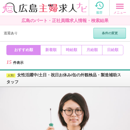

メニュー
履歴
広島のパート・正社員職求人情報・検索結果
送迎あり
条件の変更
おすすめ順
新着順
時給順
月給順
日給順
15
件表示
女性活躍中/土日・祝日お休み/缶の外観検品・製造補助ス
タッフ