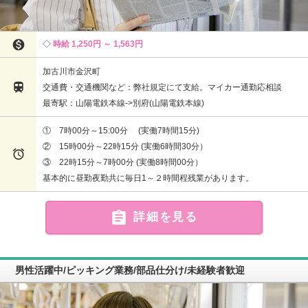

時給 1,250円 ～ 1,563円
加古川市金沢町

交通費・交通機関など：弊社規定にて支給。マイカー通勤応相談
最寄駅：山陽電鉄本線->別府(山陽電鉄本線)
① 7時00分～15:00分 (実働7時間15分)
② 15時00分～22時15分 (実働6時間30分）

③ 22時15分～7時00分 (実働8時間00分）
基本的に昼勤夜勤共に毎日1～２時間程残業があります。

詳細を見る
男性活躍中/ピッキング業務/部品仕分け/未経験者歓迎