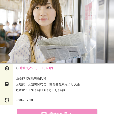

時給 1,250円 ～ 1,563円
山県郡北広島町新氏神

交通費・交通機関など：実費会社規定より支給
最寄駅：JR可部線->可部(JR可部線)

8:30～17:20