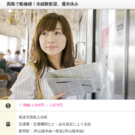
因島で船修繕！未経験歓迎、週末休み

時給 1,500円 ～ 1,875円
尾道市因島土生町

交通費・交通機関など：会社規定により支給
最寄駅：JR山陽本線->尾道(JR山陽本線)