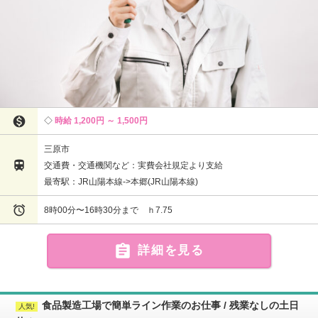

時給 1,200円 ～ 1,500円
三原市

交通費・交通機関など：実費会社規定より支給
最寄駅：JR山陽本線->本郷(JR山陽本線)

8時00分〜16時30分まで ｈ7.75

詳細を見る
食品製造工場で簡単ライン作業のお仕事 / 残業なしの土日