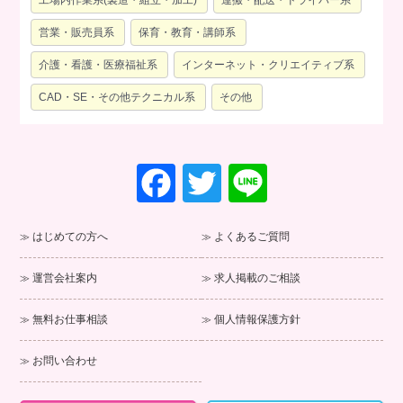
営業・販売員系
保育・教育・講師系
介護・看護・医療福祉系
インターネット・クリエイティブ系
CAD・SE・その他テクニカル系
その他
F
T
Li
a
wi
n
c
tt
e
はじめての方へ
よくあるご質問
e
er
運営会社案内
求人掲載のご相談
b
o
無料お仕事相談
個人情報保護方針
o
お問い合わせ
k