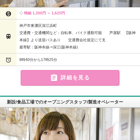

時給 1,300円 ～ 1,625円
神戸市東灘区深江浜町
交通費・交通機関など：自転車、バイク通勤可能 芦屋駅 【阪神

本線】より送迎バスあり 交通費会社規定にて支
最寄駅：阪神本線->深江(阪神本線)

8時40分から17時25分

詳細を見る
新設/食品工場でのオープニングスタッフ/製造オペレーター