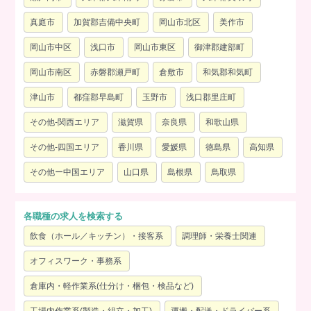
真庭市
加賀郡吉備中央町
岡山市北区
美作市
岡山市中区
浅口市
岡山市東区
御津郡建部町
岡山市南区
赤磐郡瀬戸町
倉敷市
和気郡和気町
津山市
都窪郡早島町
玉野市
浅口郡里庄町
その他-関西エリア
滋賀県
奈良県
和歌山県
その他-四国エリア
香川県
愛媛県
徳島県
高知県
その他ー中国エリア
山口県
島根県
鳥取県
各職種の求人を検索する
飲食（ホール／キッチン）・接客系
調理師・栄養士関連
オフィスワーク・事務系
倉庫内・軽作業系(仕分け・梱包・検品など)
工場内作業系(製造・組立・加工)
運搬・配送・ドライバー系