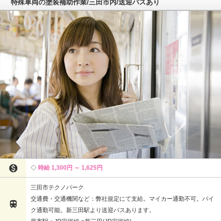
特殊車両の塗装補助作業/三田市内/送迎バスあり

時給 1,300円 ～ 1,625円
三田市テクノパーク
交通費・交通機関など：弊社規定にて支給。マイカー通勤不可。バイ

ク通勤可能。新三田駅より送迎バスあります。