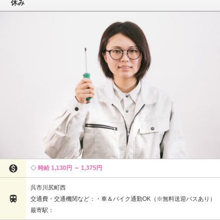
休み

時給 1,130円 ～ 1,375円
呉市川尻町西

交通費・交通機関など：・車＆バイク通勤OK（※無料送迎バスあり）
最寄駅：