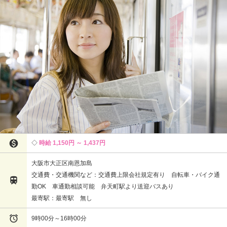

時給 1,150円 ～ 1,437円
大阪市大正区南恩加島
交通費・交通機関など：交通費上限会社規定有り 自転車・バイク通

勤OK 車通勤相談可能 弁天町駅より送迎バスあり
最寄駅：最寄駅 無し

9時00分～16時00分