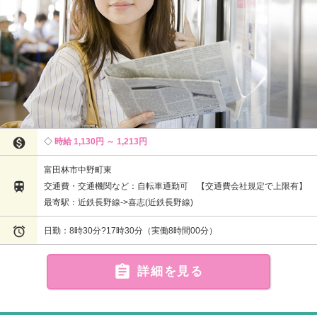

時給 1,130円 ～ 1,213円
富田林市中野町東

交通費・交通機関など：自転車通勤可 【交通費会社規定で上限有】
最寄駅：近鉄長野線->喜志(近鉄長野線)

日勤：8時30分?17時30分（実働8時間00分）

詳細を見る