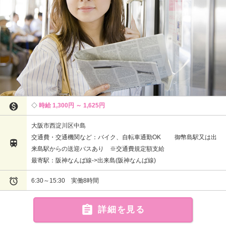

時給 1,300円 ～ 1,625円
大阪市西淀川区中島
交通費・交通機関など：バイク、自転車通勤OK 御幣島駅又は出

来島駅からの送迎バスあり ※交通費規定額支給
最寄駅：阪神なんば線->出来島(阪神なんば線)

6:30～15:30 実働8時間

詳細を見る