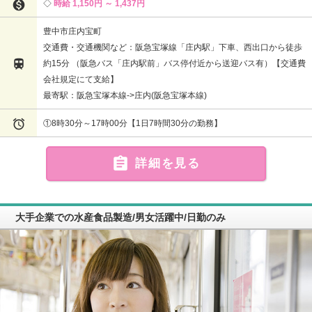

時給 1,150円 ～ 1,437円
豊中市庄内宝町
交通費・交通機関など：阪急宝塚線「庄内駅」下車、西出口から徒歩

約15分 （阪急バス「庄内駅前」バス停付近から送迎バス有）【交通費
会社規定にて支給】
最寄駅：阪急宝塚本線->庄内(阪急宝塚本線)

①8時30分～17時00分【1日7時間30分の勤務】

詳細を見る
大手企業での水産食品製造/男女活躍中/日勤のみ