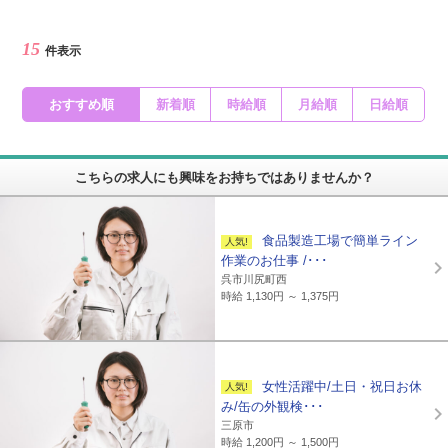
15
件表示
おすすめ順
新着順
時給順
月給順
日給順
こちらの求人にも興味をお持ちではありませんか？
食品製造工場で簡単ライン
作業のお仕事 /･･･
呉市川尻町西
時給 1,130円 ～ 1,375円
女性活躍中/土日・祝日お休
み/缶の外観検･･･
三原市
時給 1,200円 ～ 1,500円