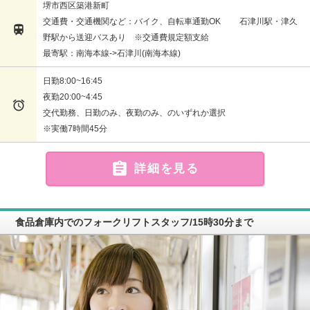
堺市西区築港新町
交通費・交通機関など：バイク、自転車通勤OK 石津川駅・津久

野駅から送迎バスあり ※交通費規定額支給
最寄駅：南海本線->石津川(南海本線)
日勤8:00~16:45
夜勤20:00~4:45

交代勤務、日勤のみ、夜勤のみ、のいずれか選択
※実働7時間45分

詳細を見る
食品倉庫内でのフォークリフトスタッフ/15時30分まで