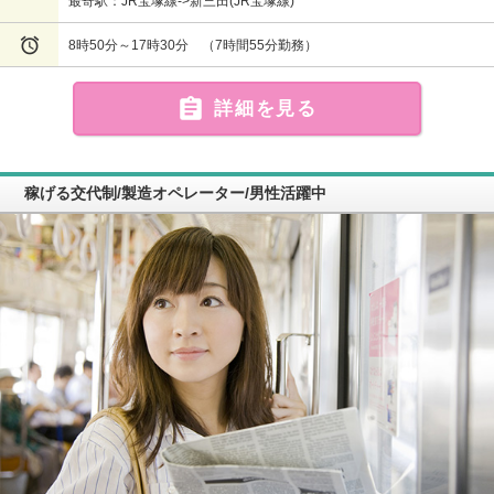
最寄駅：JR宝塚線->新三田(JR宝塚線)

8時50分～17時30分 （7時間55分勤務）

詳細を見る
稼げる交代制/製造オペレーター/男性活躍中