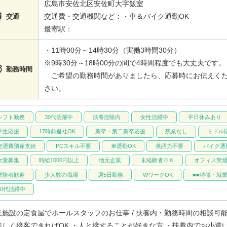
広島市安佐北区安佐町大字飯室

交通費・交通機関など：・車＆バイク通勤OK
交通
最寄駅：
・11時00分～14時30分（実働3時間30分）
※9時30分～18時00分の間で4時間程度でも大丈夫です。

勤務時間
ご希望の勤務時間がありましたら、応募時にお伝えく
さい。
シフト勤務
30代活躍中
扶養控除内
女性活躍中
平日休みあり
学生応援
17時前退社OK
新卒・第二新卒応援
残業なし
ミドル
交通費別途支給
PCスキル不要
車通勤OK
英語力不要
バイク通
大量募集
時給1000円以上
地元企業
未経験者ＯＫ
オフィス禁
経験者歓迎
少人数の職場
週5日勤務
WワークOK
■■特徴・就業
20代活躍中
業施設の定食屋でホールスタッフのお仕事 / 扶養内・勤務時間の相談可
楽しく接客できればOK ・人と接することが好きな方 ・扶養内でお小遣い