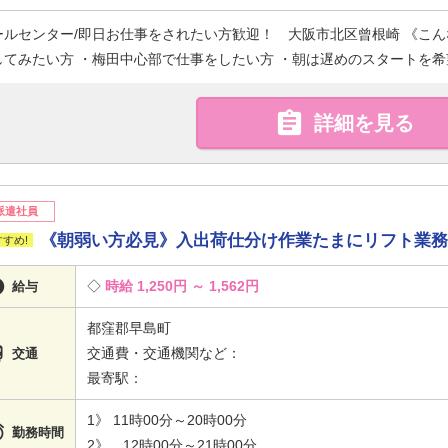
ールセンター/即日お仕事をされたい方歓迎！ 大阪市北区曾根崎 《こん
してみたい方 ・梅田中心部で仕事をしたい方 ・朝は遅めのスタートを希望

詳細を見る
派遣社員
《朝弱い方必見》入出荷仕分け作業たまにリフト業

時給 1,250円 ～ 1,562円
給与
都窪郡早島町

交通費・交通機関など：
交通
最寄駅：
1》 11時00分～20時00分

勤務時間
2》 12時00分～21時00分