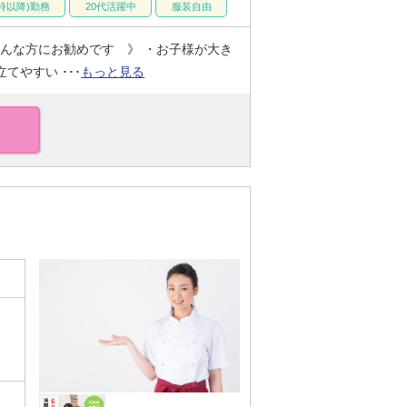
7時以降)勤務
20代活躍中
服装自由
《こんな方にお勧めです 》 ・お子様が大き
やすい ･･･
もっと見る