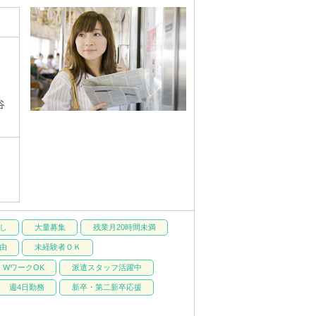
谷
し
大量募集
残業月20時間未満
由
未経験者ＯＫ
WワークOK
派遣スタッフ活躍中
週4日勤務
新卒・第二新卒応援