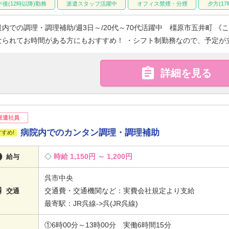
午後(12時以降)勤務
派遣スタッフ活躍中
オフィス禁煙・分煙
夕方(1
設内での調理・調理補助/週3日～/20代～70代活躍中 橿原市五井町 
なられてお時間がある方にもおすすめ！ ・シフト制勤務なので、予定が立て

詳細を見る
派遣社員
病院内でのカンタン調理・調理補助

時給 1,150円 ～ 1,200円
給与
呉市中央

交通費・交通機関など：実費会社規定より支給
交通
最寄駅：JR呉線->呉(JR呉線)
①6時00分～13時00分 実働6時間15分