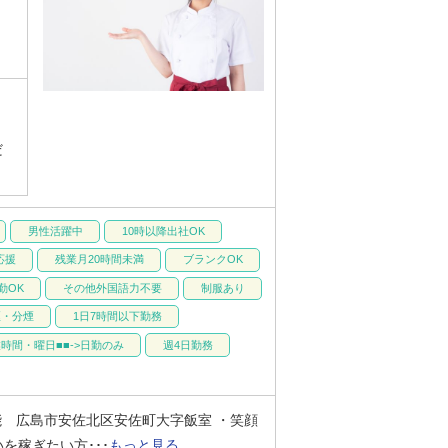
だ
男性活躍中
10時以降出社OK
応援
残業月20時間未満
ブランクOK
勤OK
その他外国語力不要
制服あり
煙・分煙
1日7時間以下勤務
時間・曜日■■->日勤のみ
週4日勤務
能 広島市安佐北区安佐町大字飯室 ・笑顔
を稼ぎたい方･･･
もっと見る