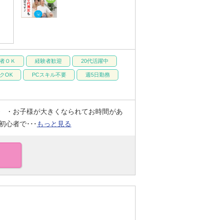
者ＯＫ
経験者歓迎
20代活躍中
クOK
PCスキル不要
週5日勤務
》 ・お子様が大きくなられてお時間があ
心者で･･･
もっと見る