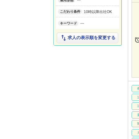
---
雇用形態
10時以降出社OK
こだわり条件
---
キーワード

求人の表示順を変更する