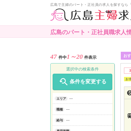
広島で主婦のパート・正社員の求人を探すなら
広島のパート・正社員職求人
47
1～20
おす
件中
件表示
選択中の検索条件

条件を変更する
---
エリア
---
職種
---
給与