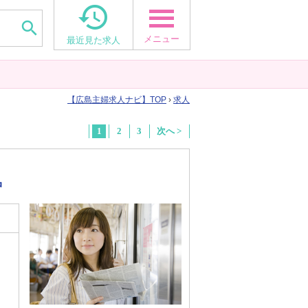


メニュー
最近見た求人
広島主婦求人ナビ
TOP
›
求人
1
2
3
次へ >
中
能