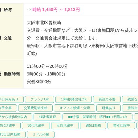

時給 1,450円 ～ 1,813円
給与
大阪市北区曾根崎
交通費・交通機関など：大阪メトロ(東梅田駅)から徒歩５

分 交通費会社規定にて支給します。
交通
最寄駅：大阪市営地下鉄谷町線->東梅田(大阪市営地下鉄
町線)
11時00分～20時00分

9時00分～18時00分
勤務時間
実働8時00分
平日休みあり
ブランクOK
10時以降出社OK
英語力不要
残業な
大手企業
交通費別途支給
オフィス禁煙・分煙
研修あり
服装自
駅から徒歩5分以内
経験者歓迎
■■特徴・就業時間・曜日■■->日勤のみ
20代活躍中
30代活躍中
女性活躍中
週5日勤務
男性活躍中
週3日以内勤務
ミドル応援