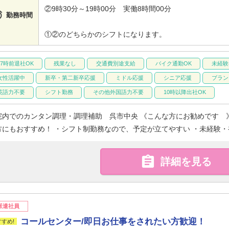
②9時30分～19時00分 実働8時間00分

勤務時間
①②のどちらかのシフトになります。
17時前退社OK
残業なし
交通費別途支給
バイク通勤OK
未経験
女性活躍中
新卒・第二新卒応援
ミドル応援
シニア応援
ブラン
英語力不要
シフト勤務
その他外国語力不要
10時以降出社OK
院内でのカンタン調理・調理補助 呉市中央 《こんな方にお勧めです 
方にもおすすめ！ ・シフト制勤務なので、予定が立てやすい ・未経験・初

詳細を見る
派遣社員
コールセンター/即日お仕事をされたい方歓迎！