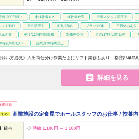
時給1000円以上
未経験者ＯＫ
経験者歓迎
派遣スタッフ活躍中
シフト勤務
男性活躍中
扶養控除内
ブランクOK
平日休みあり
地元企業
午後(12時以降)勤務
勤務先公開
夕方(17時以降)勤務
10時以降出社OK
残業月20時間以上
朝弱い方必見》入出荷仕分け作業たまにリフト業務もあり 都窪郡早島町

詳細を見る
派遣社員
商業施設の定食屋でホールスタッフのお仕事 / 扶養

時給 1,100円 ～ 1,100円
給与