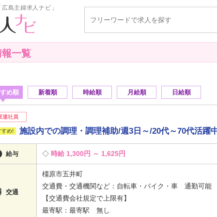
「広島主婦求人ナビ」
情報一覧
すめ順
新着順
時給順
月給順
日給順
派遣社員
施設内での調理・調理補助/週3日～/20代～70代活躍

時給 1,300円 ～ 1,625円
給与
橿原市五井町
交通費・交通機関など：自転車・バイク・車 通勤可

交通
【交通費会社規定で上限有】
最寄駅：最寄駅 無し