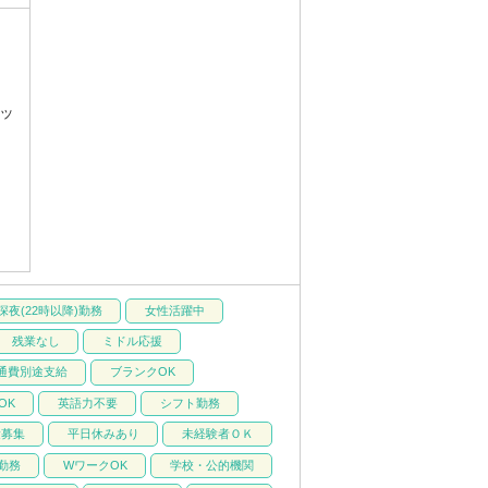
タッ
深夜(22時以降)勤務
女性活躍中
残業なし
ミドル応援
通費別途支給
ブランクOK
OK
英語力不要
シフト勤務
量募集
平日休みあり
未経験者ＯＫ
)勤務
WワークOK
学校・公的機関