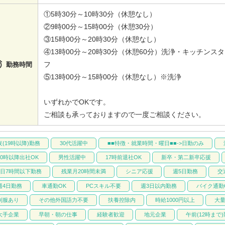
①5時30分～10時30分（休憩なし）
②9時00分～15時00分（休憩30分）
③15時00分～20時30分（休憩なし）
④13時00分～20時30分（休憩60分）洗浄・キッチンス

フ
勤務時間
⑤13時00分～15時00分（休憩なし）※洗浄
いずれかでOKです。
ご相談も承っておりますので一度ご相談ください。
夜(19時以降)勤務
30代活躍中
■■特徴・就業時間・曜日■■->日勤のみ
10時以降出社OK
男性活躍中
17時前退社OK
新卒・第二新卒応援
1日7時間以下勤務
残業月20時間未満
シニア応援
週5日勤務
交
週4日勤務
車通勤OK
PCスキル不要
週3日以内勤務
バイク通勤
制服あり
その他外国語力不要
扶養控除内
時給1000円以上
大
大手企業
早朝・朝の仕事
経験者歓迎
地元企業
午前(12時まで